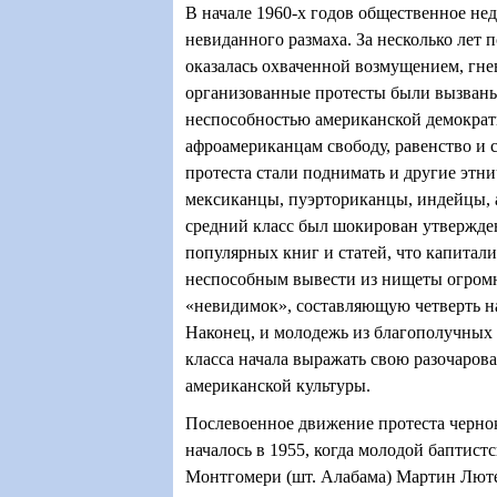
В начале 1960-х годов общественное не
невиданного размаха. За несколько лет 
оказалась охваченной возмущением, гне
организованные протесты были вызван
неспособностью американской демократ
афроамериканцам свободу, равенство и 
протеста стали поднимать и другие этн
мексиканцы, пуэрториканцы, индейцы, 
средний класс был шокирован утвержде
популярных книг и статей, что капитали
неспособным вывести из нищеты огро
«невидимок», составляющую четверть н
Наконец, и молодежь из благополучных 
класса начала выражать свою разочаров
американской культуры.
Послевоенное движение протеста черн
началось в 1955, когда молодой баптист
Монтгомери (шт. Алабама) Мартин Люте