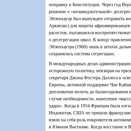
поправку к Конституции. Через год Вер
решение о «незамедлительной» десегрег
Эйзенхауэр был вынужден отправить вой
Арканзас) для защиты афроамериканцев 
расистов, пытавшихся воспрепятствова
о десегрегации школ. К концу правлен
Эйзенхауэра (1960) лишь в штатах даль
сохранялась система сегрегации.
В международных делах администрация
осторожную политику, невзирая на при
секретаря Джона Фостера Даллеса к ос
Европы, активной поддержке Чан Кайш
дипломатии вплоть до балансирования н
случае необходимости, нанесения «масс
удара». Когда в 1954 Франция была изг
Индокитая, США не пришли французам 
взяли на себя роль покровителя антико
в Южном Вьетнаме. Когда восстание в В