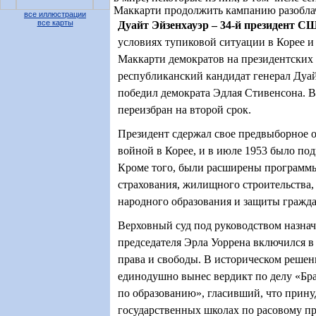
Маккарти продолжить кампанию разобла
все иллюстрации
все карты
Дуайт Эйзенхауэр – 34-й президент С
условиях тупиковой ситуации в Корее и
Маккарти демократов на президентских
республиканский кандидат генерал Дуай
победил демократа Эдлая Стивенсона. В
переизбран на второй срок.
Президент сдержал свое предвыборное 
войной в Корее, и в июле 1953 было по
Кроме того, были расширены программ
страхования, жилищного строительства
народного образования и защиты гражда
Верховный суд под руководством назна
председателя Эрла Уоррена включился в
права и свободы. В историческом решени
единодушно вынес вердикт по делу «Бр
по образованию», гласивший, что прину
государственных школах по расовому п