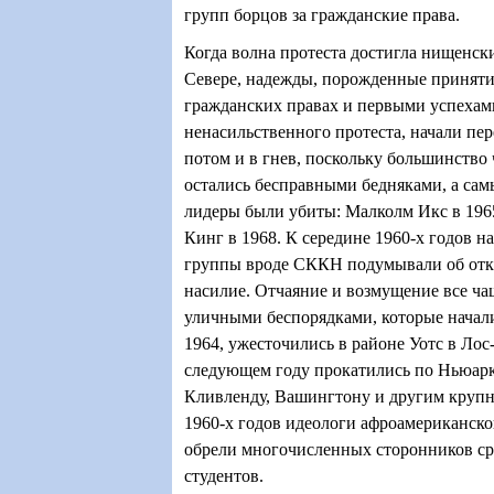
групп борцов за гражданские права.
Когда волна протеста достигла нищенски
Севере, надежды, порожденные приняти
гражданских правах и первыми успеха
ненасильственного протеста, начали пер
потом и в гнев, поскольку большинство
остались бесправными бедняками, а сам
лидеры были убиты: Малколм Икс в 19
Кинг в 1968. К середине 1960-х годов 
группы вроде СККН подумывали об отка
насилие. Отчаяние и возмущение все ча
уличными беспорядками, которые начали
1964, ужесточились в районе Уотс в Лос
следующем году прокатились по Ньюарк
Кливленду, Вашингтону и другим крупн
1960-х годов идеологи афроамериканск
обрели многочисленных сторонников сре
студентов.