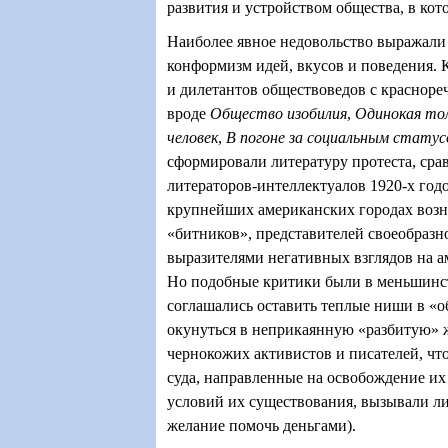
развития и устройством общества, в кот
Наиболее явное недовольство выражали 
конформизм идей, вкусов и поведения.
и дилетантов обществоведов с краснор
вроде
Общество изобилия
,
Одинокая то
человек
,
В погоне за социальным статус
сформировали литературу протеста, ср
литераторов-интеллектуалов 1920-х годо
крупнейших американских городах воз
«битников», представителей своеобразн
выразителями негативных взглядов на а
Но подобные критики были в меньшинс
соглашались оставить теплые ниши в «о
окунуться в неприкаянную «разбитую» 
чернокожих активистов и писателей, чт
суда, направленные на освобождение их
условий их существования, вызывали л
желание помочь деньгами).