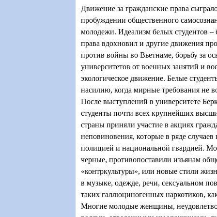
Движение за гражданские права сыграл
пробуждении общественного самосозна
молодежи. Идеализм белых студентов – 
права вдохновил и другие движения пр
против войны во Вьетнаме, борьбу за о
университетов от военных занятий и во
экологическое движение. Белые студент
насилию, когда мирные требования не в
После выступлений в университете Бер
студенты почти всех крупнейших высши
страны приняли участие в акциях гражд
неповиновения, которые в ряде случаев 
полицией и национальной гвардией. Мо
черные, противопоставили изъянам общ
«контркультуры», или новые стили жизн
в музыке, одежде, речи, сексуальном по
таких галлюциногенных наркотиков, ка
Многие молодые женщины, неудовлетв