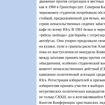
движение против сегрегации в местных 
как в 1960 в Гринсборо (шт. Северная К
чернокожих студентов потребовали обсл
стойкой, предназначенной для белых, м
серию ненасильственных сидячих забаст
кафе по всему Югу. В 1961 белые и чер
«рейсы свободы» для борьбы с сегрега
автобусах. Они упорно продолжали сво
на кулаки, пули и гранаты расистов Ал
пока их выступления не вынудили Коми
между штатами принять меры против се
объединения, особенно студенческий к
комитет ненасильственных действий (С
кампанию политической агитации сред
Юга. Регистрация избирателей и призы
избирателям принять участие в выборах
негритянских политических кандидатов
не только СККН, но и возглавлявшейс
Кингом Конференции христианских лид