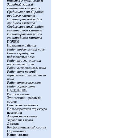
климата с сухим летом
Западный горный
климатический район
Среднеширотный район
аридного климата
Низкоширотный район
аридного климата
Среднеширотный район
семиаридного климата
Низкоширотный район
семиаридного климата
ПОЧВЫ
Почвенные районы
Район подзолистых почв
Район серо-бурых
подзолистых почв
Район красно-желтых
подзолистых почв
Район аллювиальных почв
Район почв прерий,
черноземов и каштановых
почв
Район пустынных почв
Район горных почв
НАСЕЛЕНИЕ
Рост населения
Этнический и расовый
состав
География населения
Половозрастная структура
населения
Американская семья
Заработная плата
Доходы
Конфессиональный состав
Образование
Национальные