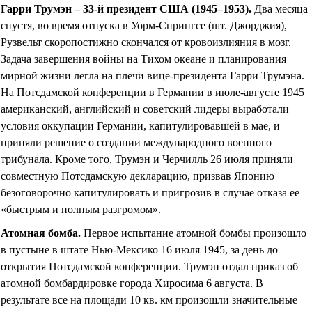
Гарри Трумэн – 33-й президент США (1945–1953)
.
Два месяца
спустя, во время отпуска в Уорм-Спрингсе (шт. Джорджия),
Рузвельт скоропостижно скончался от кровоизлияния в мозг.
Задача завершения войны на Тихом океане и планирования
мирной жизни легла на плечи вице-президента Гарри Трумэна.
На Потсдамской конференции в Германии в июле-августе 1945
американский, английский и советский лидеры выработали
условия оккупации Германии, капитулировавшей в мае, и
приняли решение о создании международного военного
трибунала. Кроме того, Трумэн и Черчилль 26 июля приняли
совместную Потсдамскую декларацию, призвав Японию
безоговорочно капитулировать и пригрозив в случае отказа ее
«быстрым и полным разгромом».
Атомная бомба
.
Первое испытание атомной бомбы произошло
в пустыне в штате Нью-Мексико 16 июля 1945, за день до
открытия Потсдамской конференции. Трумэн отдал приказ об
атомной бомбардировке города Хиросима 6 августа. В
результате все на площади 10 кв. км произошли значительные