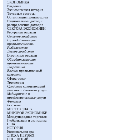
ЭКОНОМИКА
Введение
Экономическая история
Трудовые ресурсы
Организация производства
Национальный доход и
распределение доходов
СЕКТОРА ЭКОНОМИКИ
Ресурсные отрасли
Сельское хозяйство
Горнодобывающая
промышленность
Рыболовство
Лесное хозяйство
Вторичные отрасли
Обрабатывающая
промышленность
Энергетика
Военно-промышленный
комплекс
Сфера услуг
Транспорт
Средства коммуникаций
Деловые и бытовые услуги
Медицинские и
профессиональные услуги
Финансы
Бюджет
МЕСТО США В
МИРОВОЙ ЭКОНОМИКЕ
Международная торговля
Глобализация и экономика
США
ИСТОРИЯ
Колониальная эра
ЭПОХА ПЕРВЫХ
ПОСЕЛЕНИЙ