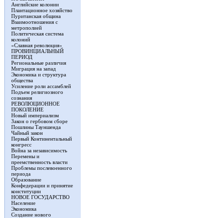
Английские колонии
Плантационное хозяйство
Пуританская община
Взаимоотношения с
метрополией
Политическая система
колоний
«Славная революция»
ПРОВИНЦИАЛЬНЫЙ
ПЕРИОД
Региональные различия
Миграция на запад
Экономика и структура
общества
Усиление роли ассамблей
Подъем религиозного
сознания
РЕВОЛЮЦИОННОЕ
ПОКОЛЕНИЕ
Новый империализм
Закон о гербовом сборе
Пошлины Тауншенда
Чайный закон
Первый Континентальный
конгресс
Война за независимость
Перемены и
преемственность власти
Проблемы послевоенного
периода
Образование
Конфедерации и принятие
конституции
НОВОЕ ГОСУДАРСТВО
Население
Экономика
Создание нового