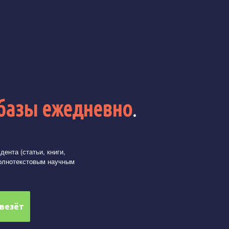
базы ежедневно
.
ента (статьи, книги,
олнотекстовым научным