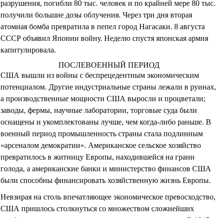
разрушения, погибли 80 тыс. человек и по крайней мере 80 тыс.
получили большие дозы облучения. Через три дня вторая
атомная бомба превратила в пепел город Нагасаки. 8 августа
СССР объявил Японии войну. Неделю спустя японская армия
капитулировала.
ПОСЛЕВОЕННЫЙ ПЕРИОД
США вышли из войны с беспрецедентным экономическим
потенциалом. Другие индустриальные страны лежали в руинах,
а производственные мощности США выросли и процветали;
заводы, фермы, научные лаборатории, торговые суда были
оснащены и укомплектованы лучше, чем когда-либо раньше. В
военный период промышленность страны стала подлинным
«арсеналом демократии». Американское сельское хозяйство
превратилось в житницу Европы, находившейся на грани
голода, а американские банки и министерство финансов США
были способны финансировать хозяйственную жизнь Европы.
Невзирая на столь впечатляющее экономическое превосходство,
США пришлось столкнуться со множеством сложнейших