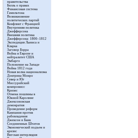
правительства
Билль о правах
Финансовая система
Гамильтона
Возникновение
политических партий
Конфликт с Францией
Внутренняя политика
Джефферсона
Внешняя политика
Джефферсона: 1800–1812
Экспедиция Льюиса и
Кларка
Заговор Бэрра
Война в Европе и
нейтралитет США
Эмбарго
Положение на Западе
Война 1812 года
Новая волна национализма
Доктрина Монро
Север и Юг
Миссурийский
компромисс
Кризис
Отмена пошлины в
Южной Каролине
Джексоновская
демократия
Проведение реформ
Кампания против
рабовладения
Джексон и Банк
Соединенных Штатов
Экономический подъем и
кризис
Вигская интерлюдия