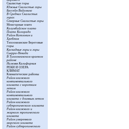
Скалистые горы
Южные Скалистые горы
Бассейн Вайоминг
В Средних Скалистых
горах
Северные Скалистые горы
Межгорные плато
Колумбийское плато
Плато Колорадо
Район Котловин и
Хребтов
Тихоокеанские Береговые
горы
Каскадные горы и горы
Сьерра-Невада
В Тихоокеанском краевом
районе
Нижняя Калифорния
РЕКИ И ОЗЕРА
КЛИМАТ
Климатические районы
Район влажного
континентального
климата с коротким
летом
Район влажного
континентального
климата с длинным летом
Район влажного
субтропического климата
Район влажного и
жаркого тропического
климата
Район умеренного
морского климата
Район субтропического