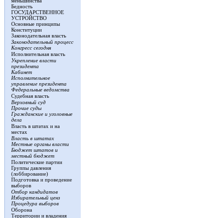
меньшинства
Бедность
ГОСУДАРСТВЕННОЕ
УСТРОЙСТВО
Основные принципы
Конституции
Законодательная власть
Законодательный процесс
Конгресс сегодня
Исполнительная власть
Укрепление власти
президента
Кабинет
Исполнительное
управление президента
Федеральные ведомства
Судебная власть
Верховный суд
Прочие суды
Гражданские и уголовные
дела
Власть в штатах и на
местах
Власть в штатах
Местные органы власти
Бюджет штатов и
местный бюджет
Политические партии
Группы давления
(лоббирование)
Подготовка и проведение
выборов
Отбор кандидатов
Избирательный ценз
Процедура выборов
Оборона
Территории и владения