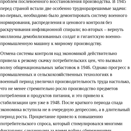
проблем послевоенного восстановления производства. В 1945
перед страной встали две особенно трудноразрешимые задачи:
во-первых, необходимо было демонтировать систему военного
нормирования, распределения и ценового контроля без
раскручивания инфляционной спирали; во-вторых – вернуть
миллионы демобилизованных солдат и гигантскую военно-
промышленную машину к мирному производству.
Отмена системы контроля над экономикой действительно
привела к резкому скачку потребительских цен, что вызвало
волну общенациональных забастовок в 1946. Однако прогресс в
промышленных и сельскохозяйственных технологиях в
военный период увеличил производительность труда настолько,
что не менее стремительно росло производство предметов
потребления и продуктов питания, и это привело к
стабилизации цен уже в 1948. После краткого периода спада
экономика вступила не в очередную депрессию, а в длительный
период роста. Процветание привело к повышению
потребительского спроса, который стимулировался многими
факторами: сделанными за время войны сбережениями,