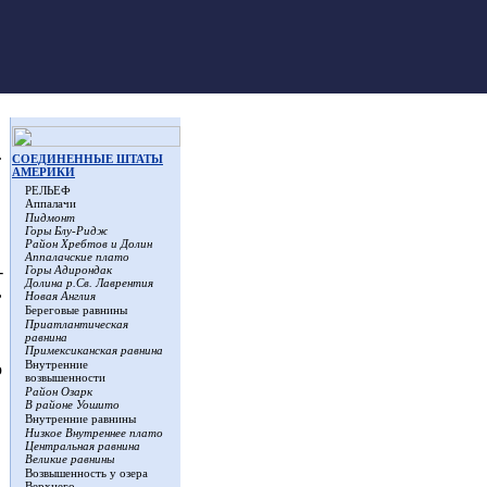
.
СОЕДИНЕННЫЕ ШТАТЫ
АМЕРИКИ
РЕЛЬЕФ
Аппалачи
Пидмонт
Горы Блу-Ридж
Район Хребтов и Долин
Аппалачские плато
-
Горы Адирондак
Долина р.Св. Лаврентия
,
Новая Англия
Береговые равнины
Приатлантическая
равнина
Примексиканская равнина
Внутренние
ю
возвышенности
Район Озарк
В районе Уошито
Внутренние равнины
Низкое Внутреннее плато
Центральная равнина
Великие равнины
Возвышенность у озера
Верхнего