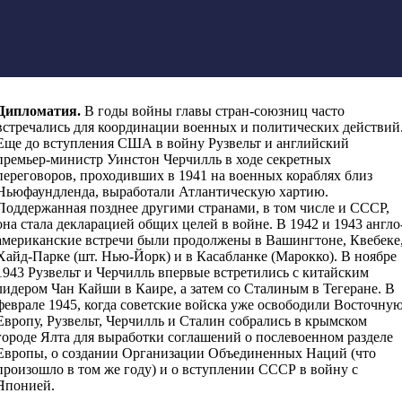
Дипломатия
.
В годы войны главы стран-союзниц часто
встречались для координации военных и политических действий
Еще до вступления США в войну Рузвельт и английский
премьер-министр Уинстон Черчилль в ходе секретных
переговоров, проходивших в 1941 на военных кораблях близ
Ньюфаундленда, выработали Атлантическую хартию.
Поддержанная позднее другими странами, в том числе и СССР,
она стала декларацией общих целей в войне. В 1942 и 1943 англо
американские встречи были продолжены в Вашингтоне, Квебеке
Хайд-Парке (шт. Нью-Йорк) и в Касабланке (Марокко). В ноябре
1943 Рузвельт и Черчилль впервые встретились с китайским
лидером Чан Кайши в Каире, а затем со Сталиным в Тегеране. В
феврале 1945, когда советские войска уже освободили Восточну
Европу, Рузвельт, Черчилль и Сталин собрались в крымском
городе Ялта для выработки соглашений о послевоенном разделе
Европы, о создании Организации Объединенных Наций (что
произошло в том же году) и о вступлении СССР в войну с
Японией.