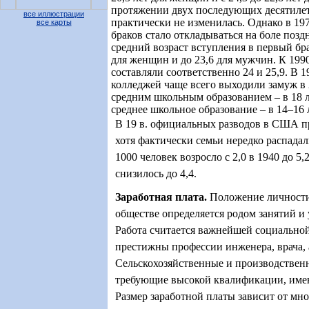
протяжении двух последующих десятиле
все иллюстрации
практически не изменилась. Однако в 19
все карты
браков стало откладываться на боле поздн
средний возраст вступления в первый бра
для женщин и до 23,6 для мужчин. К 1990
составляли соответственно 24 и 25,9. В 
колледжей чаще всего выходили замуж в 
средним школьным образованием – в 18 
среднее школьное образование – в 14–16 
В 19 в. официальных разводов в США п
хотя фактически семьи нередко распадал
1000 человек возросло с 2,0 в 1940 до 5,2
снизилось до 4,4.
Заработная плата
.
Положение личности
обществе определяется родом занятий и
Работа считается важнейшей социально
престижны профессии инженера, врача, 
Сельскохозяйственные и производствен
требующие высокой квалификации, имею
Размер заработной платы зависит от мно