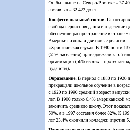
Он был выше на Северо-Востоке – 37 406
составлял – 32 422 долл.
Конфессиональный состав
.
Гарантиров
свобода вероисповедания и отделение це
обеспечили распространение в стране м
Америке возникли две новые религии –
«Христианская наука». В 1990 почти 13
(55% населения) принадлежали к той и
организации (56% из них – протестанты
иудаисты).
Образование
.
В период с 1880 по 1920 
прекращали школьное обучение в возраст
с 1920 по 1990 средний возраст выпуск
лет. В 1900 только 6,4% американской м
закончить среднюю школу. Этот показат
50%, а в 1997 составил более 82%. К 199
лет 23,4% окончили колледжи (против 5,
Национальные меньшинства
.
Америка