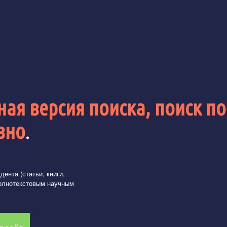
ая версия поиска, поиск по
вно
.
ента (статьи, книги,
олнотекстовым научным