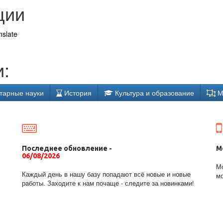
ции
nslate
:
тарные науки
История
Культура и образование
М
Последнее обновление -
М
06/08/2026
Мо
Каждый день в нашу базу попадают всё новые и новые
мо
работы. Заходите к нам почаще - следите за новинками!