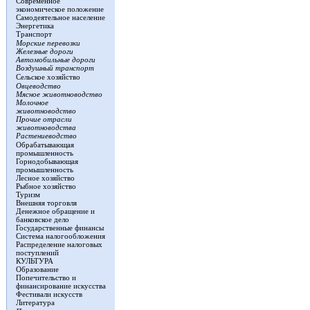
Современное
экономическое положение
Самодеятельное население
Энергетика
Транспорт
Морские перевозки
Железные дороги
Автомобильные дороги
Воздушный транспорт
Сельское хозяйство
Овцеводство
Мясное животноводство
Молочное
животноводство
Прочие отрасли
животноводства
Растениеводство
Обрабатывающая
промышленность
Горнодобывающая
промышленность
Лесное хозяйство
Рыбное хозяйство
Туризм
Внешняя торговля
Денежное обращение и
банковское дело
Государственные финансы
Система налогообложения
Распределение налоговых
поступлений
КУЛЬТУРА
Образование
Попечительство и
финансирование искусства
Фестивали искусств
Литература