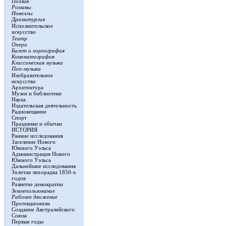
Поэзия
Романы
Новеллы
Драматургия
Исполнительское
искусство
Театр
Опера
Балет и хореография
Кинематография
Классическая музыка
Поп-музыка
Изобразительное
искусство
Архитектура
Музеи и библиотеки
Наука
Издательская деятельность
Радиовещание
Спорт
Праздники и обычаи
ИСТОРИЯ
Ранние исследования
Заселение Нового
Южного Уэльса
Администрация Нового
Южного Уэльса
Дальнейшие исследования
Золотая лихорадка 1850-х
годов
Развитие демократии
Землепользование
Рабочее движение
Протекционизм
Создание Австралийского
Союза
Первые годы