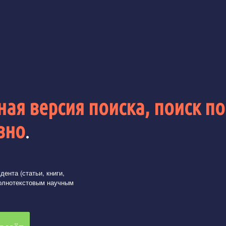
ая версия поиска, поиск по
вно
.
ента (статьи, книги,
олнотекстовым научным