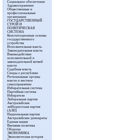
Социальное обеспечение
Здравоохранение
Общественные и
профессиональные
организации
ГОСУДАРСТВЕННЫЙ
СТРОЙ И
ПОЛИТИЧЕСКАЯ
СИСТЕМА
Конституционные основы
государственного
устройства
Исполнительная власть
Законодательная власть
Взаимодействие
исполнительной и
законодательной ветвей
власти
Судебная власть
Споры о республике
Региональные органы
власти и местное
самоуправление
Избирательная система
Партийная система
Избиратели
Либеральная партия
Австралийская
лейбористская партия
(АЛП)
Национальная партия
Австралийские демократы
Единая нация
Внешняя политика
Оборона
ЭКОНОМИКА
Экономическая история