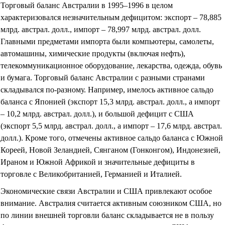
Торговый баланс Австралии в 1995–1996 в целом
характеризовался незначительным дефицитом: экспорт – 78,885
млрд. австрал. долл., импорт – 78,997 млрд. австрал. долл.
Главными предметами импорта были компьютеры, самолеты,
автомашины, химические продукты (включая нефть),
телекоммуникационное оборудование, лекарства, одежда, обувь
и бумага. Торговый баланс Австралии с разными странами
складывался по-разному. Например, имелось активное сальдо
баланса с Японией (экспорт 15,3 млрд. австрал. долл., а импорт
– 10,2 млрд. австрал. долл.), и большой дефицит с США
(экспорт 5,5 млрд. австрал. долл., а импорт – 17,6 млрд. австрал.
долл.). Кроме того, отмечены активное сальдо баланса с Южной
Кореей, Новой Зеландией, Сянганом (Гонконгом), Индонезией,
Ираном и Южной Африкой и значительные дефициты в
торговле с Великобританией, Германией и Италией.
Экономические связи Австралии и США привлекают особое
внимание. Австралия считается активным союзником США, но
по линии внешней торговли баланс складывается не в пользу