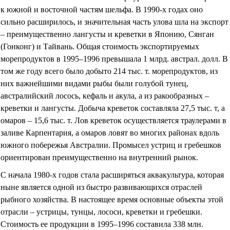
к южной и восточной частям шельфа. В 1990-х годах оно
сильно расширилось, и значительная часть улова шла на экспорт
– преимущественно лангусты и креветки в Японию, Сянган
(Гонконг) и Тайвань. Общая стоимость экспортируемых
морепродуктов в 1995–1996 превышала 1 млрд. австрал. долл. В
том же году всего было добыто 214 тыс. т. морепродуктов, из
них важнейшими видами рыбы были голубой тунец,
австралийский лосось, кефаль и акула, а из ракообразных –
креветки и лангусты. Добыча креветок составляла 27,5 тыс. т, а
омаров – 15,6 тыс. т. Лов креветок осуществляется траулерами в
заливе Карпентария, а омаров ловят во многих районах вдоль
южного побережья Австралии. Промысел устриц и гребешков
ориентирован преимущественно на внутренний рынок.
С начала 1980-х годов стала расширяться аквакультура, которая
ныне является одной из быстро развивающихся отраслей
рыбного хозяйства. В настоящее время основные объекты этой
отрасли – устрицы, тунцы, лососи, креветки и гребешки.
Стоимость ее продукции в 1995–1996 составила 338 млн.