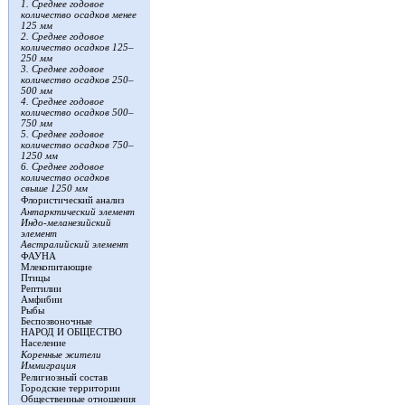
1. Среднее годовое
количество осадков менее
125 мм
2. Среднее годовое
количество осадков 125–
250 мм
3. Среднее годовое
количество осадков 250–
500 мм
4. Среднее годовое
количество осадков 500–
750 мм
5. Среднее годовое
количество осадков 750–
1250 мм
6. Среднее годовое
количество осадков
свыше 1250 мм
Флористический анализ
Антарктический элемент
Индо-меланезийский
элемент
Австралийский элемент
ФАУНА
Млекопитающие
Птицы
Рептилии
Амфибии
Рыбы
Беспозвоночные
НАРОД И ОБЩЕСТВО
Население
Коренные жители
Иммиграция
Религиозный состав
Городские территории
Общественные отношения