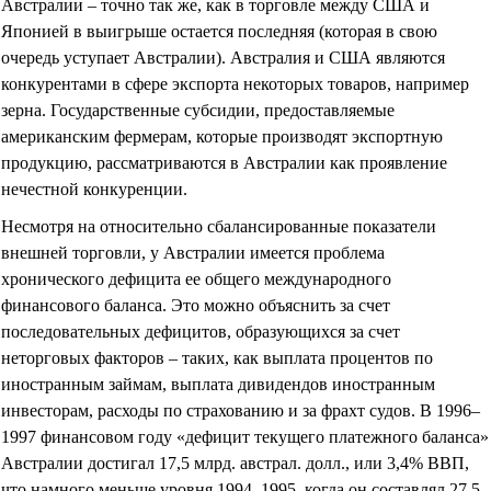
Австралии – точно так же, как в торговле между США и
Японией в выигрыше остается последняя (которая в свою
очередь уступает Австралии). Австралия и США являются
конкурентами в сфере экспорта некоторых товаров, например
зерна. Государственные субсидии, предоставляемые
американским фермерам, которые производят экспортную
продукцию, рассматриваются в Австралии как проявление
нечестной конкуренции.
Несмотря на относительно сбалансированные показатели
внешней торговли, у Австралии имеется проблема
хронического дефицита ее общего международного
финансового баланса. Это можно объяснить за счет
последовательных дефицитов, образующихся за счет
неторговых факторов – таких, как выплата процентов по
иностранным займам, выплата дивидендов иностранным
инвесторам, расходы по страхованию и за фрахт судов. В 1996–
1997 финансовом году «дефицит текущего платежного баланса»
Австралии достигал 17,5 млрд. австрал. долл., или 3,4% ВВП,
что намного меньше уровня 1994–1995, когда он составлял 27,5