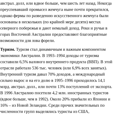
австрал. долл, или вдвое больше, чем шесть лет назад. Некогда
преуспевавший промысел жемчуга ныне почти прекратился,
однако фермы по разведению искусственного жемчуга были
основаны в нескольких (по крайней мере десяти) местах
северного побережья и дают немалый доход. Реки и ручьи в
горах Восточной Австралии предоставляют благоприятные
возможности для лова форели.
Туризм
.
Туризм стал динамичным и важным компонентом
экономики Австралии. В 1993–1994 доходы от туризма
составили 6,5% валового внутреннего продукта (ВВП). В этой
отрасли работало 536 тыс. человек (или 6,9% всех занятых).
Внутренний туризм давал 70% доходов, а международный
сильно вырос и на его долю в 1995–1996 приходилось 14,1
млрд. австрал. долл., или почти 13% поступлений от экспорта.
В 1996 Австралию посетили 4,2 млн. иностранных туристов
(вдвое больше, чем в 1992). Около 20% прибыли из Японии и
16% – из Новой Зеландии. Среди прочих значительных по
численности групп выделялись туристы из США,