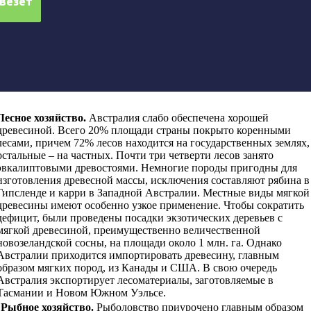
Лесное хозяйство
.
Австралия слабо обеспечена хорошей
древесиной. Всего 20% площади страны покрыто коренными
лесами, причем 72% лесов находится на государственных землях,
остальные – на частных. Почти три четверти лесов занято
эвкалиптовыми древостоями. Немногие породы пригодны для
изготовления древесной массы, исключения составляют рябина в
Гипсленде и карри в Западной Австралии. Местные виды мягкой
древесины имеют особенно узкое применение. Чтобы сократить
дефицит, были проведены посадки экзотических деревьев с
мягкой древесиной, преимущественно величественной
новозеландской сосны, на площади около 1 млн. га. Однако
Австралии приходится импортировать древесину, главным
образом мягких пород, из Канады и США. В свою очередь
Австралия экспортирует лесоматериалы, заготовляемые в
Тасмании и Новом Южном Уэльсе.
Рыбное хозяйство
.
Рыболовство приурочено главным образом