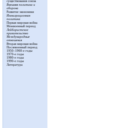
существования союза
Внешняя политика и
оборона
Развитие экономики
Иммиграционная
политика
Первая мировая война
Межвоенный период
Лейбористское
правительство
Международные
отношения
Вторая мировая война
Послевоенный период
1950–1960-е годы
1970-е годы
1980-е годы
1990-е годы
Литература