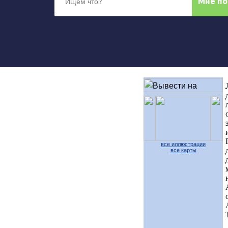
все иллюстрации
все карты