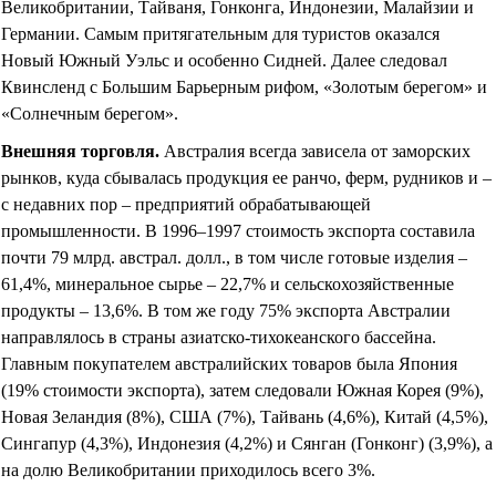
Великобритании, Тайваня, Гонконга, Индонезии, Малайзии и
Германии. Самым притягательным для туристов оказался
Новый Южный Уэльс и особенно Сидней. Далее следовал
Квинсленд с Большим Барьерным рифом, «Золотым берегом» и
«Солнечным берегом».
Внешняя торговля
.
Австралия всегда зависела от заморских
рынков, куда сбывалась продукция ее ранчо, ферм, рудников и –
с недавних пор – предприятий обрабатывающей
промышленности. В 1996–1997 стоимость экспорта составила
почти 79 млрд. австрал. долл., в том числе готовые изделия –
61,4%, минеральное сырье – 22,7% и сельскохозяйственные
продукты – 13,6%. В том же году 75% экспорта Австралии
направлялось в страны азиатско-тихокеанского бассейна.
Главным покупателем австралийских товаров была Япония
(19% стоимости экспорта), затем следовали Южная Корея (9%),
Новая Зеландия (8%), США (7%), Тайвань (4,6%), Китай (4,5%),
Сингапур (4,3%), Индонезия (4,2%) и Сянган (Гонконг) (3,9%), а
на долю Великобритании приходилось всего 3%.