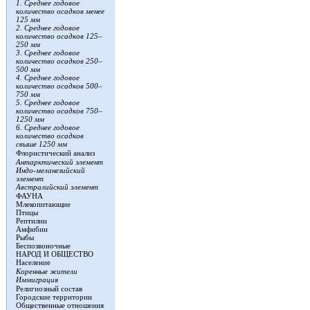
1. Среднее годовое
количество осадков менее
125 мм
2. Среднее годовое
количество осадков 125–
250 мм
3. Среднее годовое
количество осадков 250–
500 мм
4. Среднее годовое
количество осадков 500–
750 мм
5. Среднее годовое
количество осадков 750–
1250 мм
6. Среднее годовое
количество осадков
свыше 1250 мм
Флористический анализ
Антарктический элемент
Индо-меланезийский
элемент
Австралийский элемент
ФАУНА
Млекопитающие
Птицы
Рептилии
Амфибии
Рыбы
Беспозвоночные
НАРОД И ОБЩЕСТВО
Население
Коренные жители
Иммиграция
Религиозный состав
Городские территории
Общественные отношения