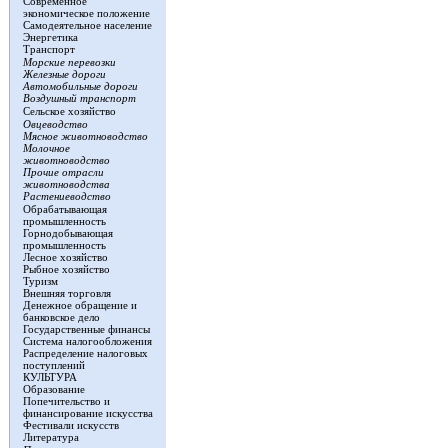
Современное
экономическое положение
Самодеятельное население
Энергетика
Транспорт
Морские перевозки
Железные дороги
Автомобильные дороги
Воздушный транспорт
Сельское хозяйство
Овцеводство
Мясное животноводство
Молочное
животноводство
Прочие отрасли
животноводства
Растениеводство
Обрабатывающая
промышленность
Горнодобывающая
промышленность
Лесное хозяйство
Рыбное хозяйство
Туризм
Внешняя торговля
Денежное обращение и
банковское дело
Государственные финансы
Система налогообложения
Распределение налоговых
поступлений
КУЛЬТУРА
Образование
Попечительство и
финансирование искусства
Фестивали искусств
Литература