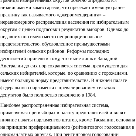
Границы избирательных округов обычно определяются
независимыми комиссарами, что пресекает имевшую ранее
практику так называемого
«
джерримендеринга
»
–
неравномерного распределения населения по избирательным
округам с целью подтасовки результатов выборов. Однако до
недавних пор имело место непропорциональное
представительство, обусловленное преимуществами
избирателей сельских районов. Реформы последних
десятилетий привели к тому, что ныне лишь в Западной
Австралии до сих пор сохраняется система преимуществ для
сельских избирателей, которые, по сравнению с горожанами,
имеют большую норму представительства. В нижней палате
федерального парламента с превалированием сельских
депутатов было полностью покончено в 1984.
Наиболее распространенная избирательная система,
применяемая при выборах в палату представителей и во все
нижние палаты парламентов штатов, кроме Тасмании, основана
на принципе преференциального (рейтингового) голосования в
одномандатных округах. При рейтинговом голосовании