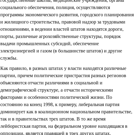
государственные школы, медицинские учреждения, органы
социального обеспечения, полиция, осуществляются
программы экономического развития, городского планирования
и жилищного строительства, правовой надзор за трудовыми
отношениями, в ведении властей штатов находятся дороги,
порты, различные агрохозяйственные структуры, порядок
выдачи промышленных субсидий, обеспечение
электроэнергией и газом (в большинстве штатов) и другие
службы.
Как правило, в разных штатах у власти находятся различные
партии, причем политические пристрастия разных регионов
объясняются отчасти различиями в социальной и
демографической структуре, а отчасти историческими
факторами и особенностями политической жизни. По
состоянию на конец 1998, к примеру, либеральная партия
доминирует как в коалиционном национальном правительстве,
так и в правительствах трех штатов. В то же время
лейбористская партия, на федеральном уровне находящаяся в
оппозиции, является правящей в трех других штатах.