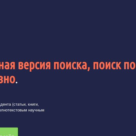
ая версия поиска, поиск по
вно
.
ента (статьи, книги,
олнотекстовым научным