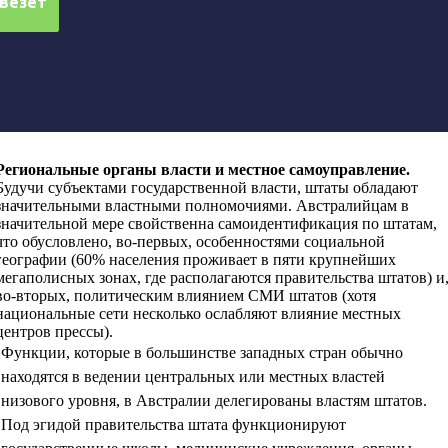
Региональные органы власти и местное самоуправление
.
Будучи субъектами государственной власти, штаты обладают
значительными властными полномочиями. Австралийцам в
значительной мере свойственна самоидентификация по штатам,
что обусловлено, во-первых, особенностями социальной
географии (60% населения проживает в пяти крупнейших
мегаполисных зонах, где располагаются правительства штатов) и
во-вторых, политическим влиянием СМИ штатов (хотя
национальные сети несколько ослабляют влияние местных
центров прессы).
Функции, которые в большинстве западных стран обычно
находятся в ведении центральных или местных властей
низового уровня, в Австралии делегированы властям штатов.
Под эгидой правительства штата функционируют