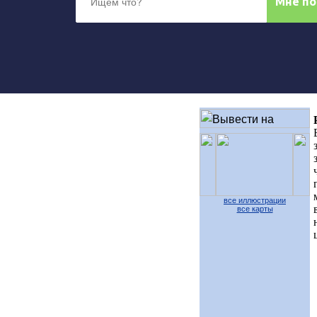
все иллюстрации
все карты