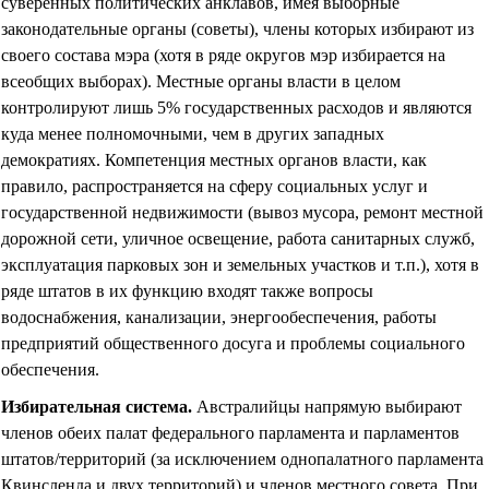
суверенных политических анклавов, имея выборные
законодательные органы (советы), члены которых избирают из
своего состава мэра (хотя в ряде округов мэр избирается на
всеобщих выборах). Местные органы власти в целом
контролируют лишь 5% государственных расходов и являются
куда менее полномочными, чем в других западных
демократиях. Компетенция местных органов власти, как
правило, распространяется на сферу социальных услуг и
государственной недвижимости (вывоз мусора, ремонт местной
дорожной сети, уличное освещение, работа санитарных служб,
эксплуатация парковых зон и земельных участков и т.п.), хотя в
ряде штатов в их функцию входят также вопросы
водоснабжения, канализации, энергообеспечения, работы
предприятий общественного досуга и проблемы социального
обеспечения.
Избирательная система
.
Австралийцы напрямую выбирают
членов обеих палат федерального парламента и парламентов
штатов/территорий (за исключением однопалатного парламента
Квинсленда и двух территорий) и членов местного совета. При