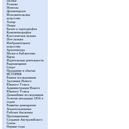
Поэзия
Романы
Новеллы
Драматургия
Исполнительское
искусство
Театр
Опера
Балет и хореография
Кинематография
Классическая музыка
Поп-музыка
Изобразительное
искусство
Архитектура
Музеи и библиотеки
Наука
Издательская деятельность
Радиовещание
Спорт
Праздники и обычаи
ИСТОРИЯ
Ранние исследования
Заселение Нового
Южного Уэльса
Администрация Нового
Южного Уэльса
Дальнейшие исследования
Золотая лихорадка 1850-х
годов
Развитие демократии
Землепользование
Рабочее движение
Протекционизм
Создание Австралийского
Союза
Первые годы