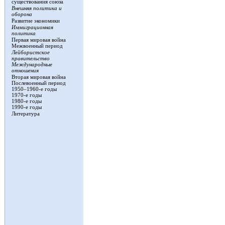
существования союза
Внешняя политика и
оборона
Развитие экономики
Иммиграционная
политика
Первая мировая война
Межвоенный период
Лейбористское
правительство
Международные
отношения
Вторая мировая война
Послевоенный период
1950–1960-е годы
1970-е годы
1980-е годы
1990-е годы
Литература