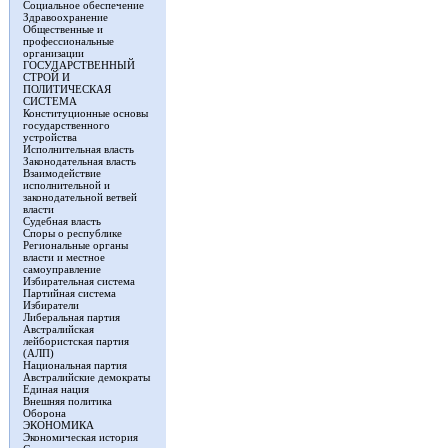
Социальное обеспечение
Здравоохранение
Общественные и
профессиональные
организации
ГОСУДАРСТВЕННЫЙ
СТРОЙ И
ПОЛИТИЧЕСКАЯ
СИСТЕМА
Конституционные основы
государственного
устройства
Исполнительная власть
Законодательная власть
Взаимодействие
исполнительной и
законодательной ветвей
власти
Судебная власть
Споры о республике
Региональные органы
власти и местное
самоуправление
Избирательная система
Партийная система
Избиратели
Либеральная партия
Австралийская
лейбористская партия
(АЛП)
Национальная партия
Австралийские демократы
Единая нация
Внешняя политика
Оборона
ЭКОНОМИКА
Экономическая история