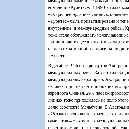
международными перевозками занималас
компания «Куонтас». В 1990-х годах ко
«Острелиен эрлайнз» слились, объедин
«Куонтас» была приватизирована и тепе
внутренние, и международные рейсы. К
тоже стала обслуживать международные
линии в настоящее время открыты для к
из мелких компаний не может конкуриро
«Ансетт».
В декабре 1996 из аэропортов Австрали
международных рейса. За этот год общ
международных аэропортов Австралии п
человек, причем почти половина его пр
аэропорта Сиднея. 29% пассажирооборо
линиях тоже приходилось на долю этого
долю аэропорта Мельбурна. В Австралии
428 залицензированных мест для приема
самолетов – от крупных международных
взлетно-посадочных площадок, обслуж