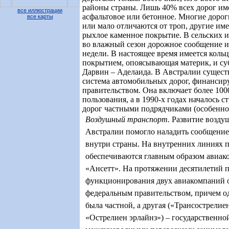
районы страны. Лишь 40% всех дорог им
все иллюстрации
асфальтовое или бетонное. Многие дорог
все карты
или мало отличаются от троп, другие им
рыхлое каменное покрытие. В сельских 
во влажный сезон дорожное сообщение и
недели. В настоящее время имеется кольц
покрытием, опоясывающая материк, и су
Дарвин – Аделаида. В Австралии сущест
система автомобильных дорог, финансир
правительством. Она включает более 100
пользования, а в 1990-х годах началось 
дорог частными подрядчиками (особенно
Воздушный транспорт.
Развитие возду
Австралии помогло наладить сообщени
внутри страны. На внутренних линиях 
обеспечиваются главным образом авиак
«Ансетт». На протяжении десятилетий 
функционирования двух авиакомпаний 
федеральным правительством, причем од
была частной, а другая («Трансострелие
«Острелиен эрлайнз») – государственной