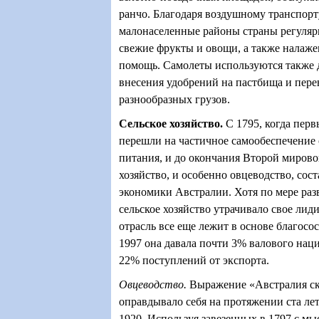
ранчо. Благодаря воздушному транспор
малонаселенные районы страны регулярн
свежие фрукты и овощи, а также налаже
помощь. Самолеты используются также д
внесения удобрений на пастбища и пере
разнообразных грузов.
Сельское хозяйство
.
С 1795, когда пер
перешли на частичное самообеспечени
питания, и до окончания Второй мирово
хозяйство, и особенно овцеводство, сос
экономики Австралии. Хотя по мере ра
сельское хозяйство утрачивало свое ли
отрасль все еще лежит в основе благосо
1997 она давала почти 3% валового нац
22% поступлений от экспорта.
Овцеводство.
Выражение «Австралия ск
оправдывало себя на протяжении ста лет
1920. Используя завезенных в 1797 с м