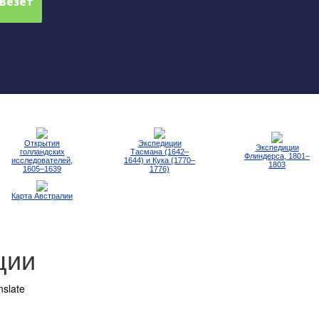
Открытия
Экспедиции
Экспедиции
голландских
Тасмана (1642–
Флиндерса, 1801–
исследователей,
1644) и Кука (1770–
1803
1605–1639
1776)
Карта Австралии
ции
nslate