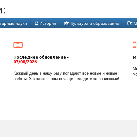
:
тарные науки
История
Культура и образование
М
Последнее обновление -
М
07/08/2026
Мо
Каждый день в нашу базу попадают всё новые и новые
мо
работы. Заходите к нам почаще - следите за новинками!