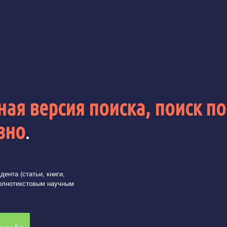
ая версия поиска, поиск по
вно
.
ента (статьи, книги,
олнотекстовым научным