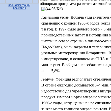
обширная программа развития атомной э
все иллюстрации
все карты
(44.03 Кб)
Каменный уголь.
Добыча угля значитель
сравнению с концом 1950-х годов, когда
т в год. В 1997 было добыто всего 7,3 мл
производственных затрат и истощения за
шахты на севере страны (в планово-эко
Па-де-Кале), были закрыты и теперь эк
угольные месторождения Лотарингии. В
импортировано, в основном из США и А
млн. т угля. В общем энергобалансе на 
лишь 5,8%.
Нефть.
Франция располагает ограниче
В стране ежегодно добывается 3–4 млн. 
недостаточно для удовлетворения внутре
продукт. Импорт нефти впервые значите
1960-е годы, когда цены на нее снизили
заняла место главного энергоносителя. В