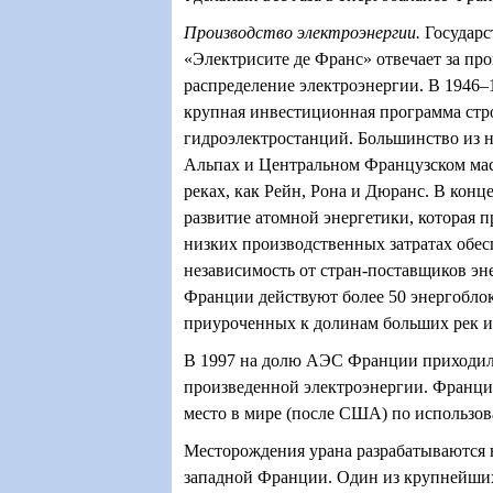
Производство электроэнергии.
Государс
«Электрисите де Франс» отвечает за про
распределение электроэнергии. В 1946–
крупная инвестиционная программа стр
гидроэлектростанций. Большинство из н
Альпах и Центральном Французском масс
реках, как Рейн, Рона и Дюранс. В конце
развитие атомной энергетики, которая 
низких производственных затратах обес
независимость от стран-поставщиков эн
Франции действуют более 50 энергобло
приуроченных к долинам больших рек и
В 1997 на долю АЭС Франции приходил
произведенной электроэнергии. Франци
место в мире (после США) по использо
Месторождения урана разрабатываются 
западной Франции. Один из крупнейших