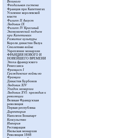
Великого
Феодальная система
Франция при Капетингах
Усиление королевской
власти
Филипп II Август
Людовик IX
Филипп IV Красивый
Экономический подъем
при Капетингах
Развитие культуры
Короли династии Валуа
Столетняя война
Укрепление монархии
ФРАНЦИЯ НОВОГО И
НОВЕЙШЕГО ВРЕМЕНИ
Эпоха французского
Ренессанса
Франциск I
Гражданские войны во
Франции
Династия Бурбонов
Людовик ХIV
Упадок монархии
Людовик ХVI: прелюдия к
революции
Великая Французская
революция
Первая республика
Директория
Наполеон Бонапарт
Консульство
Империя
Реставрация
Июльская монархия
Революция 1848