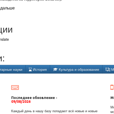
дальше
ции
nslate
:
тарные науки
История
Культура и образование
М
Последнее обновление -
М
09/08/2026
Мо
Каждый день в нашу базу попадают всё новые и новые
мо