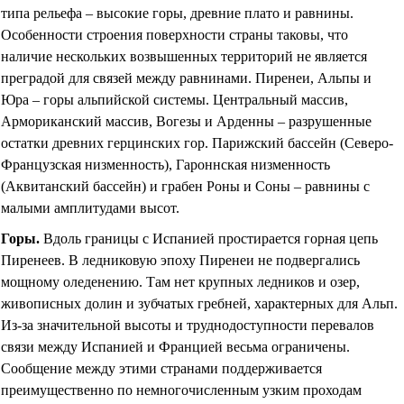
типа рельефа – высокие горы, древние плато и равнины.
Особенности строения поверхности страны таковы, что
наличие нескольких возвышенных территорий не является
преградой для связей между равнинами. Пиренеи, Альпы и
Юра – горы альпийской системы. Центральный массив,
Армориканский массив, Вогезы и Арденны – разрушенные
остатки древних герцинских гор. Парижский бассейн (Северо-
Французская низменность), Гароннская низменность
(Аквитанский бассейн) и грабен Роны и Соны – равнины с
малыми амплитудами высот.
Горы
.
Вдоль границы с Испанией простирается горная цепь
Пиренеев. В ледниковую эпоху Пиренеи не подвергались
мощному оледенению. Там нет крупных ледников и озер,
живописных долин и зубчатых гребней, характерных для Альп.
Из-за значительной высоты и труднодоступности перевалов
связи между Испанией и Францией весьма ограничены.
Сообщение между этими странами поддерживается
преимущественно по немногочисленным узким проходам