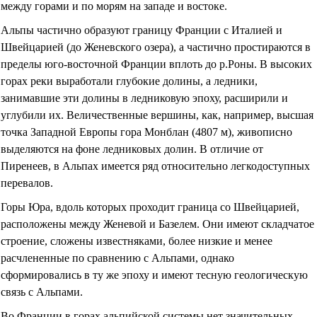
между горами и по морям на западе и востоке.
Альпы частично образуют границу Франции с Италией и
Швейцарией (до Женевского озера), а частично простираются в
пределы юго-восточной Франции вплоть до р.Роны. В высоких
горах реки выработали глубокие долины, а ледники,
занимавшие эти долины в ледниковую эпоху, расширили и
углубили их. Величественные вершины, как, например, высшая
точка Западной Европы гора Монблан (4807 м), живописно
выделяются на фоне ледниковых долин. В отличие от
Пиренеев, в Альпах имеется ряд относительно легкодоступных
перевалов.
Горы Юра, вдоль которых проходит граница со Швейцарией,
расположены между Женевой и Базелем. Они имеют складчатое
строение, сложены известняками, более низкие и менее
расчлененные по сравнению с Альпами, однако
сформировались в ту же эпоху и имеют тесную геологическую
связь с Альпами.
Во Франции в горах альпийской системы нет значительных