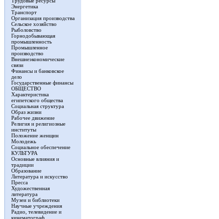
Трудовые ресурсы
Энергетика
Транспорт
Организация производства
Сельское хозяйство
Рыболовство
Горнодобывающая
промышленность
Промышленное
производство
Внешнеэкономические
связи
Финансы и банковское
дело
Государственные финансы
ОБЩЕСТВО
Характеристика
египетского общества
Социальная структура
Образ жизни
Рабочее движение
Религия и религиозные
институты
Положение женщин
Молодежь
Социальное обеспечение
КУЛЬТУРА
Основные влияния и
традиции
Образование
Литература и искусство
Пресса
Художественная
литература
Музеи и библиотеки
Научные учреждения
Радио, телевидение и
кинематограф