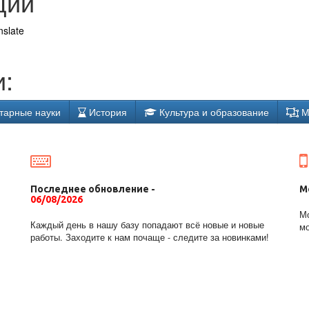
ции
nslate
:
тарные науки
История
Культура и образование
М
Последнее обновление -
М
06/08/2026
Мо
Каждый день в нашу базу попадают всё новые и новые
мо
работы. Заходите к нам почаще - следите за новинками!