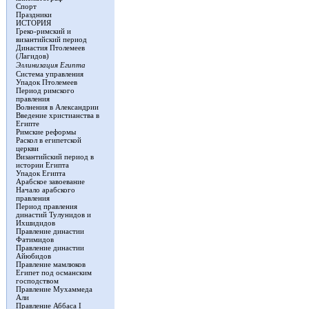
Спорт
Праздники
ИСТОРИЯ
Греко-римский и
византийский период
Династия Птолемеев
(Лагидов)
Эллинизация Египта
Система управления
Упадок Птолемеев
Период римского
правления
Волнения в Александрии
Введение христианства в
Египте
Римские реформы
Раскол в египетской
церкви
Византийский период в
истории Египта
Упадок Египта
Арабское завоевание
Начало арабского
правления
Период правления
династий Тулунидов и
Ихшидидов
Правление династии
Фатимидов
Правление династии
Айюбидов
Правление мамлюков
Египет под османским
господством
Правление Мухаммеда
Али
Правление Аббаса I