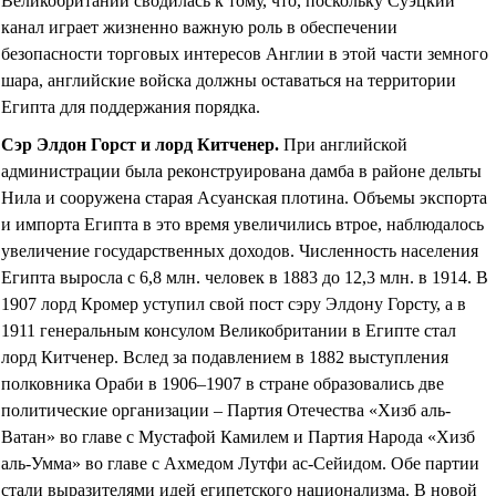
Великобритании сводилась к тому, что, поскольку Суэцкий
канал играет жизненно важную роль в обеспечении
безопасности торговых интересов Англии в этой части земного
шара, английские войска должны оставаться на территории
Египта для поддержания порядка.
Сэр Элдон Горст и лорд Китченер
.
При английской
администрации была реконструирована дамба в районе дельты
Нила и сооружена старая Асуанская плотина. Объемы экспорта
и импорта Египта в это время увеличились втрое, наблюдалось
увеличение государственных доходов. Численность населения
Египта выросла с 6,8 млн. человек в 1883 до 12,3 млн. в 1914. В
1907 лорд Кромер уступил свой пост сэру Элдону Горсту, а в
1911 генеральным консулом Великобритании в Египте стал
лорд Китченер. Вслед за подавлением в 1882 выступления
полковника Ораби в 1906–1907 в стране образовались две
политические организации – Партия Отечества
«
Хизб аль-
Ватан
»
во главе с Мустафой Камилем и Партия Народа
«
Хизб
аль-Умма
»
во главе с Ахмедом Лутфи ас-Сейидом. Обе партии
стали выразителями идей египетского национализма. В новой