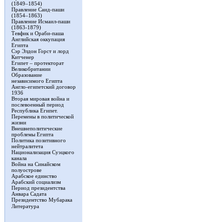
(1849–1854)
Правление Саид-паши
(1854–1863)
Правление Исмаил-паши
(1863-1879)
Тевфик и Ораби-паша
Английская оккупация
Египта
Сэр Элдон Горст и лорд
Китченер
Египет – протекторат
Великобритании
Образование
независимого Египта
Англо-египетский договор
1936
Вторая мировая война и
послевоенный период
Республика Египет.
Перемены в политической
жизни
Внешнеполитические
проблемы Египта
Политика позитивного
нейтралитета
Национализация Суэцкого
канала
Война на Синайском
полуострове
Арабское единство
Арабский социализм
Период президентства
Анвара Садата
Президентство Мубарака
Литература