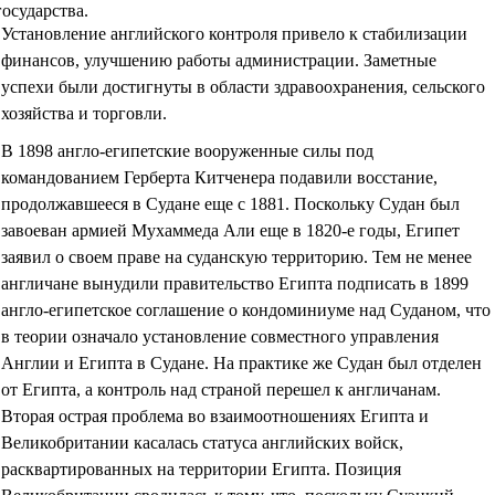
государства.
Установление английского контроля привело к стабилизации
финансов, улучшению работы администрации. Заметные
успехи были достигнуты в области здравоохранения, сельского
хозяйства и торговли.
В 1898 англо-египетские вооруженные силы под
командованием Герберта Китченера подавили восстание,
продолжавшееся в Судане еще с 1881. Поскольку Судан был
завоеван армией Мухаммеда Али еще в 1820-е годы, Египет
заявил о своем праве на суданскую территорию. Тем не менее
англичане вынудили правительство Египта подписать в 1899
англо-египетское соглашение о кондоминиуме над Суданом, что
в теории означало установление совместного управления
Англии и Египта в Судане. На практике же Судан был отделен
от Египта, а контроль над страной перешел к англичанам.
Вторая острая проблема во взаимоотношениях Египта и
Великобритании касалась статуса английских войск,
расквартированных на территории Египта. Позиция