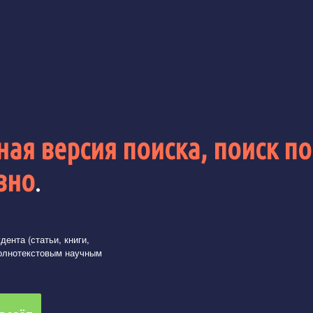
ая версия поиска, поиск по
вно
.
ента (статьи, книги,
олнотекстовым научным