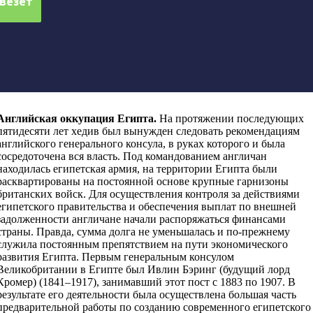
Английская оккупация Египта
.
На протяжении последующих
пятидесяти лет хедив был вынужден следовать рекомендациям
английского генерального консула, в руках которого и была
сосредоточена вся власть. Под командованием англичан
находилась египетская армия, на территории Египта были
расквартированы на постоянной основе крупные гарнизоны
британских войск. Для осуществления контроля за действиями
египетского правительства и обеспечения выплат по внешней
задолженности англичане начали распоряжаться финансами
страны. Правда, сумма долга не уменьшалась и по-прежнему
служила постоянным препятствием на пути экономического
развития Египта. Первым генеральным консулом
Великобритании в Египте был Ивлин Бэринг (будущий лорд
Кромер) (1841–1917), занимавший этот пост с 1883 по 1907. В
результате его деятельности была осуществлена большая часть
предварительной работы по созданию современного египетского