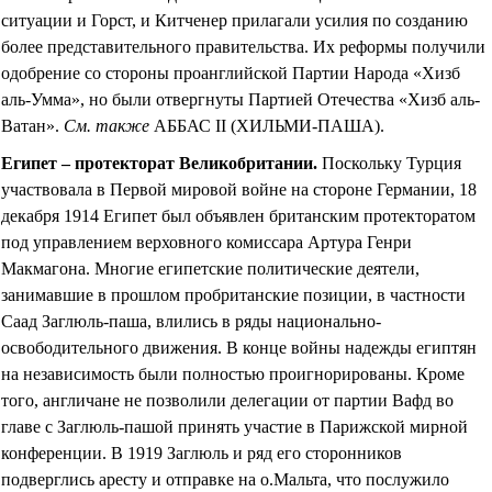
ситуации и Горст, и Китченер прилагали усилия по созданию
более представительного правительства. Их реформы получили
одобрение со стороны проанглийской Партии Народа
«
Хизб
аль-Умма
»
, но были отвергнуты Партией Отечества
«
Хизб аль-
Ватан».
См. также
АББАС II (ХИЛЬМИ-ПАША).
Египет – протекторат Великобритании
.
Поскольку Турция
участвовала в Первой мировой войне на стороне Германии, 18
декабря 1914 Египет был объявлен британским протекторатом
под управлением верховного комиссара Артура Генри
Макмагона. Многие египетские политические деятели,
занимавшие в прошлом пробританские позиции, в частности
Саад Заглюль-паша, влились в ряды национально-
освободительного движения. В конце войны надежды египтян
на независимость были полностью проигнорированы. Кроме
того, англичане не позволили делегации от партии Вафд во
главе с Заглюль-пашой принять участие в Парижской мирной
конференции. В 1919 Заглюль и ряд его сторонников
подверглись аресту и отправке на о.Мальта, что послужило