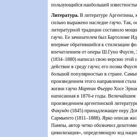
пользующийся наибольшей известностью
Литература
.
В литературе Аргентины, к
сильно выражено наследие гаучо. Так, 
литературной традиции составило мощно
гаучо. Ее зачинателем был Бартоломе Ид
впервые обратившийся к стилизации ф
впечатлением от оперы Ш.Гуно
Фауст
,
(1834–1880) написал свою версию этой и
действие в среду гаучо; его поэма
Фаус
большой популярностью в стране. Сам
произведением этого направления стала
жизни гаучо
Мартин Фьерро
Хосе Эрнан
написанная в 1870-е годы. Величайшим
произведением аргентинской литературы 
Факундо
(1845) принадлежащее перу До
Сармьенто (1811–1888). Ярко описав жи
Пампы, автор четко обозначил дихотом
цивилизация
»
, определяющую ход наци