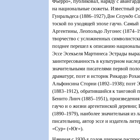
Фьерро», публиковал, наряду с авангард
на национальные сюжеты. Известный р
Гуиральдеса (1886–1927)
Дон Сегундо С
тоской по уходящей эпохе гаучо. Самый
Аргентины, Леопольдо Лугонес (1874–1
творчество с усложненных символистск
позднее перешел к описанию националь
Эссе Эсекьеля Мартинеса Эстрады выра
заинтересованность в культурном насле
значительными писателями первой поло
драматург, поэт и историк Рикардо Рохас
Альфонсина Сторни (1892–1938); поэт 
(1883–1912), обратившийся к танговой 
Бенито Линч (1885–1951), произведения
гаучо и о жизни аргентинской деревни;
(1890–1979), наиболее значительная из
писательниц, автор эссе и издатель лит
«Сур» («Юг»).
Начиная с 1930-х годов широкое распро