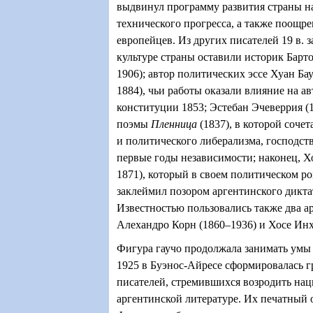
выдвинул программу развития страны н
технического прогресса, а также поощ
европейцев. Из других писателей 19 в. 
культуре страны оставили историк Барт
1906); автор политических эссе Хуан Ба
1884), чьи работы оказали влияние на а
конституции 1853; Эстебан Эчеверрия (1
поэмы
Пленница
(1837), в которой соче
и политического либерализма, господст
первые годы независимости; наконец, Х
1871), который в своем политическом р
заклеймил позором аргентинского дикта
Известностью пользовались также два а
Алехандро Корн (1860–1936) и Хосе Инх
Фигура гаучо продолжала занимать умы п
1925 в Буэнос-Айресе сформировалась 
писателей, стремившихся возродить на
аргентинской литературе. Их печатный 