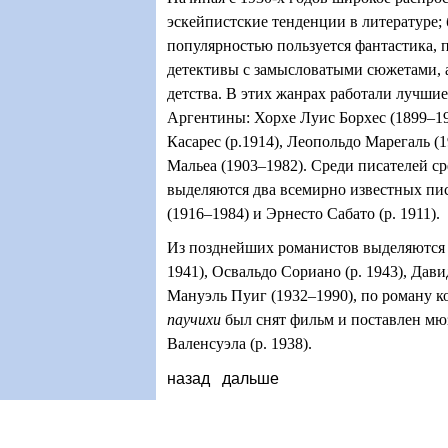
эскейпистские тенденции в литературе;
популярностью пользуется фантастика, 
детективы с замысловатыми сюжетами, 
детства. В этих жанрах работали лучши
Аргентины: Хорхе Луис Борхес (1899–1
Касарес (р.1914), Леопольдо Марегаль (
Мальеа (1903–1982). Среди писателей с
выделяются два всемирно известных пис
(1916–1984) и Эрнесто Сабато (р. 1911).
Из позднейших романистов выделяются 
1941), Освальдо Сориано (р. 1943), Давид
Мануэль Пуиг (1932–1990), по роману к
паучихи
был снят фильм и поставлен мю
Валенсуэла (р. 1938).
назад
дальше