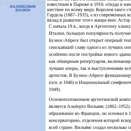
известным в Париже в 1910, откуда и на
все иллюстрации
шествие по всему миру. Королем танго с
все карты
Гардель (1887–1935), а из современных 
вклад в развитие этого жанра внес Астор
С начала 19 в., когда в Аргентину хлын
Италии, большую популярность получает
Буэнос-Айресе
был открыт оперный
теа
снискавший славу
одного из лучших опе
особенно
после постройки нового здани
как обширным репертуаром, включающи
лучшие оперы, так и выступлениями вс
артистов. В Буэнос-Айресе функциони
(осн. в 1946) и Национальный симфониче
1949).
Основоположником аргентинской комп
является Альберто Вильямс (1862–1952)
образование во Франции, он основал в 
консерваторию, отделения которой вско
всей стране. Вильямс создал несколько