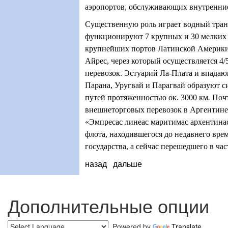
аэропортов, обслуживающих внутренни
Существенную роль играет водный транс
функционируют 7 крупных и 30 мелких 
крупнейших портов Латинской Америки 
Айрес, через который осуществляется 4/
перевозок. Эстуарий Ла-Плата и впадаю
Парана, Уругвай и Парагвай образуют с
путей протяженностью ок. 3000 км
.
Поч
внешнеторговых перевозок в Аргентине
«Эмпресас линеас маритимас архентина
флота, находившегося до недавнего вре
государства, а сейчас перешедшего в ча
назад
дальше
Дополнительные опции
Powered by
Translate