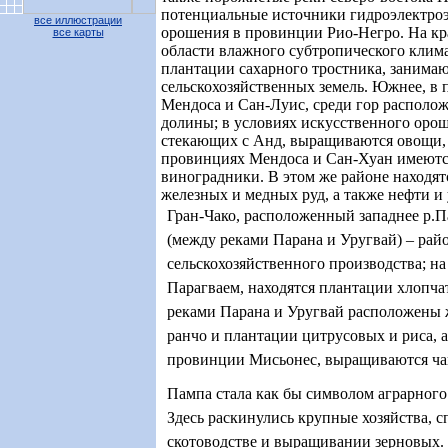
потенциальные источники гидроэлектроэ
все иллюстрации
орошения в провинции Рио-Негро. На кра
все карты
области влажного субтропического клима
плантации сахарного тростника, занима
сельскохозяйственных земель. Южнее, в
Мендоса и Сан-Луис, среди гор располо
долины; в условиях искусственного орош
стекающих с Анд, выращиваются овощи, 
провинциях Мендоса и Сан-Хуан имеютс
виноградники. В этом же районе находя
железных и медных руд, а также нефти и у
Гран-Чако, расположенный западнее р.П
(между реками Парана и Уругвай) – рай
сельскохозяйственного производства; на
Парагваем, находятся плантации хлопча
реками Парана и Уругвай расположены
ранчо и плантации цитрусовых и риса, а 
провинции Мисьонес, выращиваются чай
Пампа стала как бы символом аграрного
Здесь раскинулись крупные хозяйства, 
скотоводстве и выращивании зерновых.