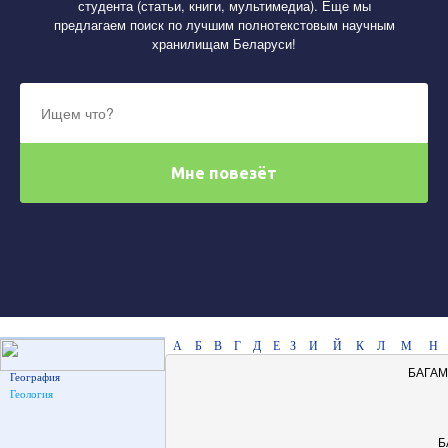
студента (статьи, книги, мультимедиа). Еще мы
предлагаем поиск по лучшим полнотекстовым научным
хранилищам Беларуси!
А
Б
В
Г
Д
Е
З
И
Й
К
Л
М
Н
БАГАМ
География
Геология
Б