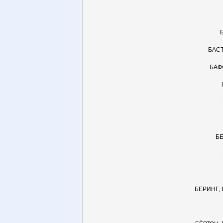
БАС
БАФ
Б
БЕРИНГ,