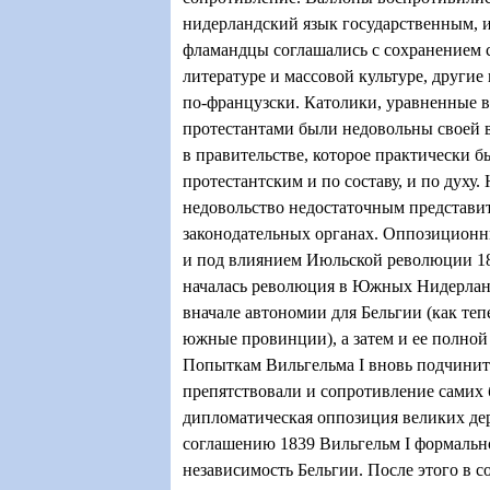
нидерландский язык государственным, и
фламандцы соглашались с сохранением с
литературе и массовой культуре, другие
по-французски. Католики, уравненные в
протестантами были недовольны своей 
в правительстве, которое практически 
протестантским и по составу, и по духу
недовольство недостаточным представи
законодательных органах. Оппозиционн
и под влиянием Июльской революции 1
началась революция в Южных Нидерлан
вначале автономии для Бельгии (как теп
южные провинции), а затем и ее полной
Попыткам Вильгельма
I
вновь подчинит
препятствовали и сопротивление самих 
дипломатическая оппозиция великих де
соглашению 1839 Вильгельм
I
формальн
независимость Бельгии. После этого в с