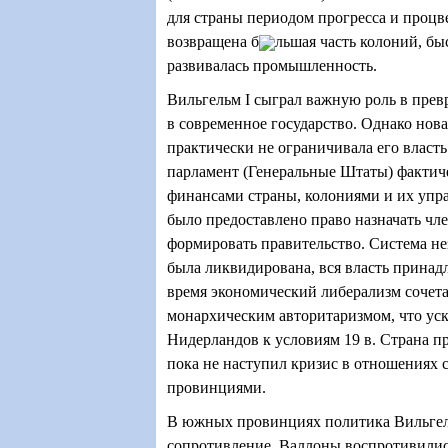
для страны периодом прогресса и процв
возвращена б
льшая часть колоний, б
развивалась промышленность.
Вильгельм
I
сыграл важную роль в пре
в современное государство. Однако нов
практически не ограничивала его власт
парламент (Генеральные Штаты) фактич
финансами страны, колониями и их упр
было предоставлено право назначать чл
формировать правительство. Система н
была ликвидирована, вся власть принадл
время экономический либерализм сочет
монархическим авторитаризмом, что ус
Нидерландов к условиям 19 в. Страна пр
пока не наступил кризис в отношениях
провинциями.
В южных провинциях политика Вильге
сопротивление. Валлоны воспротивилис