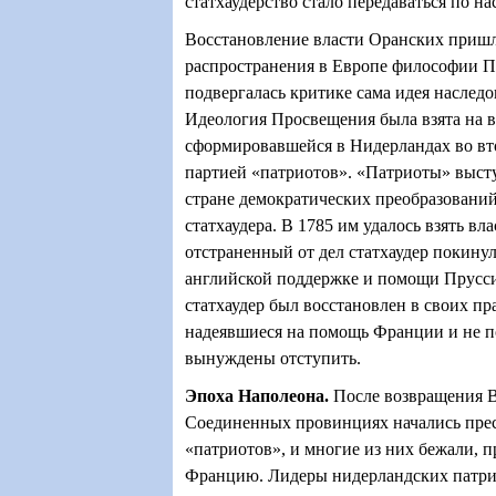
статхаудерство стало передаваться по на
Восстановление власти Оранских пришл
распространения в Европе философии П
подвергалась критике сама идея наслед
Идеология Просвещения была взята на 
сформировавшейся в Нидерландах во вт
партией «патриотов». «Патриоты» высту
стране демократических преобразований
статхаудера. В 1785 им удалось взять вла
отстраненный от дел статхаудер покинул
английской поддержке и помощи Прусс
статхаудер был восстановлен в своих пр
надеявшиеся на помощь Франции и не п
вынуждены отступить.
Эпоха Наполеона
.
После возвращения В
Соединенных провинциях начались пре
«патриотов», и многие из них бежали, 
Францию. Лидеры нидерландских патри