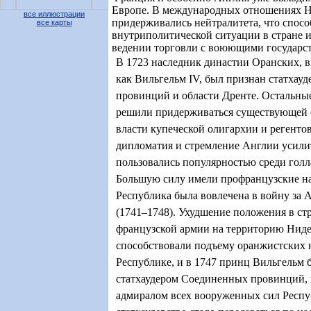
Европе. В международных отношениях 
все иллюстрации
придерживались нейтралитета, что спосо
все карты
внутриполитической ситуации в стране и
ведении торговли с воюющими государс
В 1723 наследник династии Оранских, 
как Вильгельм IV, был признан статхауд
провинций и области Дренте. Остальны
решили придерживаться существующей 
власти купеческой олигархии и регенто
дипломатия и стремление Англии усилит
пользовались популярностью среди голл
Большую силу имели профранцузские на
Республика была вовлечена в войну за 
(1741–1748). Ухудшение положения в ст
французской армии на территорию Нид
способствовали подъему оранжистских 
Республике, и в 1747 принц Вильгельм 
статхаудером Соединенных провинций, 
адмиралом всех вооруженных сил Респу