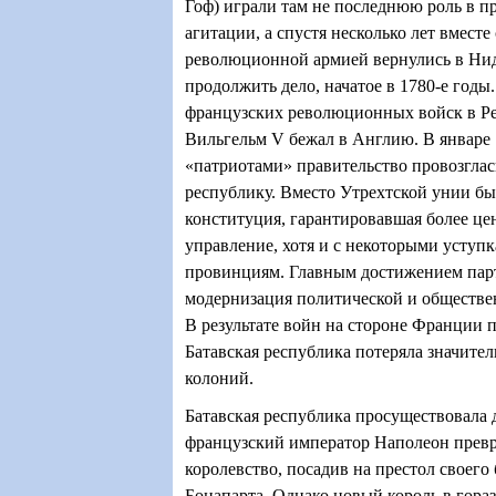
Гоф) играли там не последнюю роль в 
агитации, а спустя несколько лет вместе
революционной армией вернулись в Ни
продолжить дело, начатое в 1780-е годы
французских революционных войск в Ре
Вильгельм V бежал в Англию. В январе
«патриотами» правительство провозгла
республику. Вместо Утрехтской унии бы
конституция, гарантировавшая более це
управление, хотя и с некоторыми уступ
провинциям. Главным достижением пар
модернизация политической и обществе
В результате войн на стороне Франции 
Батавская республика потеряла значител
колоний.
Батавская республика просуществовала д
французский император Наполеон превр
королевство, посадив на престол своего
Бонапарта. Однако новый король в гора