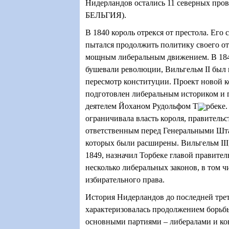
Нидерландов остались 11 северных про
БЕЛЬГИЯ).
В 1840 король отрекся от престола. Его 
пытался продолжить политику своего отц
мощным либеральным движением. В 1848
бушевали революции, Вильгельм
II
был 
пересмотр конституции. Проект новой 
подготовлен либеральным историком и 
деятелем Йоханом Рудольфом Т
рбеке.
ограничивала власть короля, правительс
ответственным перед Генеральными Шт
которых были расширены. Вильгельм III
1849, назначил Торбеке главой правител
несколько либеральных законов, в том 
избирательного права.
История Нидерландов до последней трет
характеризовалась продолжением борьб
основными партиями – либералами и ко