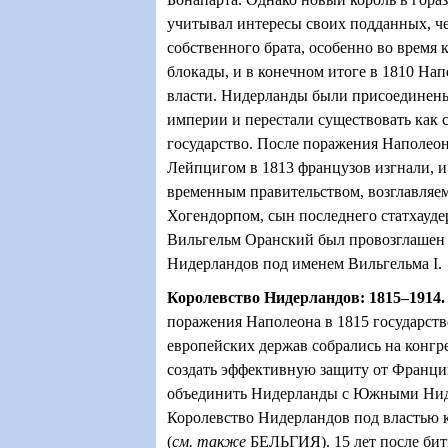
учитывал интересы своих подданных, ч
собственного брата, особенно во время
блокады, и в конечном итоге в 1810 Нап
власти. Нидерланды были присоединен
империи и перестали существовать как 
государство. После поражения Наполеон
Лейпцигом в 1813 французов изгнали, и 
временным правительством, возглавляе
Хогендорпом, сын последнего статхауд
Вильгельм Оранский был провозглашен
Нидерландов под именем Вильгельма
I
.
Королевство Нидерландов: 1815–1914
поражения Наполеона в 1815 государст
европейских держав собрались на конгре
создать эффективную защиту от Франци
объединить Нидерланды с Южными Нид
Королевство Нидерландов под властью 
(
см. также
БЕЛЬГИЯ)
. 15 лет после б