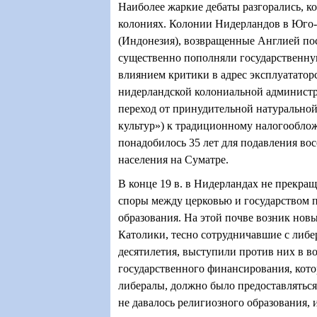
Наиболее жаркие дебаты разгорались, ко
колониях. Колонии Нидерландов в Юго
(Индонезия), возвращенные Англией пос
существенно пополняли государственну
влиянием критики в адрес эксплуататор
нидерландской колониальной админист
переход от принудительной натуральной
культур
»
) к традиционному налогообло
понадобилось 35 лет для подавления во
населения на Суматре.
В конце 19 в. в Нидерландах не прекра
споры между церковью и государством 
образования. На этой почве возник нов
Католики, тесно сотрудничавшие с либ
десятилетия, выступили против них в в
государственного финансирования, кото
либералы, должно было предоставляться
не давалось религиозного образования, 