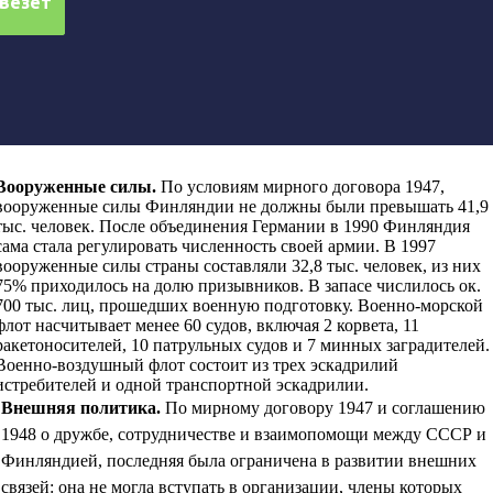
Вооруженные силы
.
По условиям мирного договора 1947,
вооруженные силы Финляндии не должны были превышать 41,9
тыс. человек. После объединения Германии в 1990 Финляндия
сама стала регулировать численность своей армии. В 1997
вооруженные силы страны составляли 32,8 тыс. человек, из них
75% приходилось на долю призывников. В запасе числилось ок.
700 тыс. лиц, прошедших военную подготовку. Военно-морской
флот насчитывает менее 60 судов, включая 2 корвета, 11
ракетоносителей, 10 патрульных судов и 7 минных заградителей.
Военно-воздушный флот состоит из трех эскадрилий
истребителей и одной транспортной эскадрилии.
Внешняя политика
.
По мирному договору 1947 и соглашению
1948 о дружбе, сотрудничестве и взаимопомощи между СССР и
Финляндией, последняя была ограничена в развитии внешних
связей: она не могла вступать в организации, члены которых