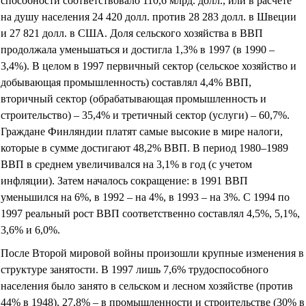
способности соответствовало 110,6 млрд. долл., или в расчете
на душу населения 24 420 долл. против 28 283 долл. в Швеции
и 27 821 долл. в США. Доля сельского хозяйства в ВВП
продолжала уменьшаться и достигла 1,3% в 1997 (в 1990 –
3,4%). В целом в 1997 первичный сектор (сельское хозяйство и
добывающая промышленность) составлял 4,4% ВВП,
вторичный сектор (обрабатывающая промышленность и
строительство) – 35,4% и третичный сектор (услуги) – 60,7%.
Граждане Финляндии платят самые высокие в мире налоги,
которые в сумме достигают 48,2% ВВП. В период 1980–1989
ВВП в среднем увеличивался на 3,1% в год (с учетом
инфляции). Затем началось сокращение: в 1991 ВВП
уменьшился на 6%, в 1992 – на 4%, в 1993 – на 3%. С 1994 по
1997 реальный рост ВВП соответственно составлял 4,5%, 5,1%,
3,6% и 6,0%.
После Второй мировой войны произошли крупные изменения в
структуре занятости. В 1997 лишь 7,6% трудоспособного
населения было занято в сельском и лесном хозяйстве (против
44% в 1948), 27,8% – в промышленности и строительстве (30% в