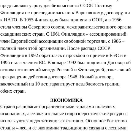
представляли угрозу для безопасности СССР. Поэтому
Финляндия не присоединилась ни к Варшавскому договору, ни
к НАТО. В 1955 Финляндия была принята в ООН, а в 1956
стала членом Северного совета, межправительственного органа
скандинавских стран. С 1961 Финляндия – ассоциированный
член Европейской ассоциации свободной торговли, с 1986 –
полный член этой организации. После распада СССР
Финляндия в 1992 обратилась с просьбой о приеме в ЕЭС и в
1995 стала членом ЕС. В январе 1992 был подписан Договор об
основах отношений между Россией и Финляндией, означавший
прекращение действия договора 1948. Новый договор,
заключенный на 10 лет, гарантирует незыблемость границ
обеих стран.
ЭКОНОМИКА
Страна располагает ограниченными запасами полезных
ископаемых, а ее значительные гидроэнергетические ресурсы
используются недостаточно эффективно. Основное богатство
страны – лес, и ее экономика традиционно связана с лесными