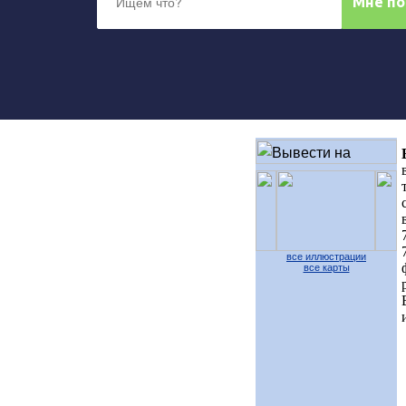
все иллюстрации
все карты