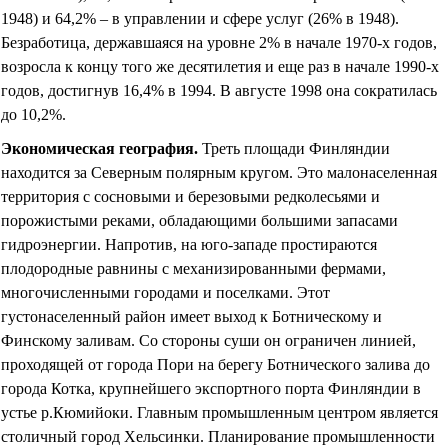
1948) и 64,2% – в управлении и сфере услуг (26% в 1948).
Безработица, державшаяся на уровне 2% в начале 1970-х годов,
возросла к концу того же десятилетия и еще раз в начале 1990-х
годов, достигнув 16,4% в 1994. В августе 1998 она сократилась
до 10,
2%.
Экономическая география
.
Треть площади Финляндии
находится за Северным полярным кругом. Это малонаселенная
территория с сосновыми и березовыми редколесьями и
порожистыми реками, обладающими большими запасами
гидроэнергии. Напротив, на юго-западе простираются
плодородные равнины с механизированными фермами,
многочисленными городами и поселками. Этот
густонаселенный район имеет выход к Ботническому и
Финскому заливам. Со стороны суши он ограничен линией,
проходящей от города Пори на берегу Ботнического залива до
города Котка, крупнейшего экспортного порта Финляндии в
устье р.Кюмийоки. Главным промышленным центром является
столичный город Хельсинки. Планирование промышленности