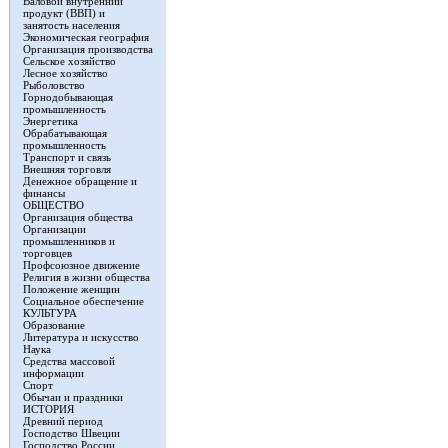
Валовой внутренний
продукт (ВВП) и
занятость населения
Экономическая география
Организация производства
Сельское хозяйство
Лесное хозяйство
Рыболовство
Горнодобывающая
промышленность
Энергетика
Обрабатывающая
промышленность
Транспорт и связь
Внешняя торговля
Денежное обращение и
финансы
ОБЩЕСТВО
Организация общества
Организации
промышленников и
торговцев
Профсоюзное движение
Религия в жизни общества
Положение женщин
Социальное обеспечение
КУЛЬТУРА
Образование
Литература и искусство
Наука
Средства массовой
информации
Спорт
Обычаи и праздники
ИСТОРИЯ
Древний период
Господство Швеции
Господство России