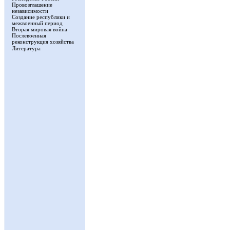
Провозглашение
независимости
Создание республики и
межвоенный период
Вторая мировая война
Послевоенная
реконструкция хозяйства
Литература