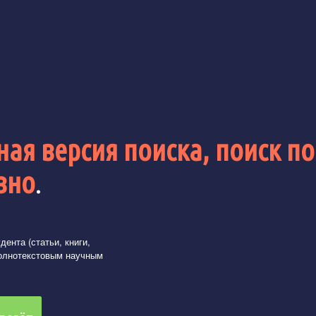
ая версия поиска, поиск по
вно
.
ента (статьи, книги,
олнотекстовым научным