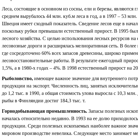
Леса, состоящие в основном из сосны, ели и березы, являются 
среднем вырубалось 44 млн. куб.м леса в год, а в 1997 – 53 млн
Швеция имеет сходный показатель. Сведение лесов еще в начал
поскольку рубки превышали естественный прирост. В 1995 был 
лесного хозяйства. С целью использования лесных ресурсов на
лесовозные дороги и расширялась мелиоративная сеть
.
В более
где сосредоточено 60% всех запасов древесины, широко приме
лесовосстановительные работы. В результате ежегодный прирос
1,5%, а в 1980-х годах – 4%. В 1998 естественный прирост на 2
Рыболовство
,
имеющее важное значение для внутреннего пот
продукции на экспорт. Численность лиц, занятых исключительно 
до 1,2 тыс. в 1990, а общая стоимость улова выросла с 10,3 млн. 
рыбы в Финляндии достиг 184,3 тыс. т.
Горнодобывающая промышленность
.
Запасы
полезных иско
началась относительно недавно. В 1993 на ее долю приходил
продукции. Среди полезных ископаемых наиболее важное значе
мировом производстве невелика. Следующее место занимает м