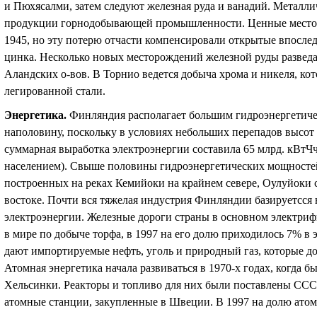
и Пюхясалми, затем следуют железная руда и ванадий. Металли
продукции горнодобывающей промышленности. Ценные место
1945, но эту потерю отчасти компенсировали открытые впосле
цинка. Несколько новых месторождений железной руды разведа
Аландских о-вов. В Торнио ведется добыча хрома и никеля, ко
легированной стали.
Энергетика
.
Финляндия располагает большим гидроэнергетиче
наполовину, поскольку в условиях небольших перепадов высот 
суммарная выработка электроэнергии составила 65 млрд. кВт
Ч
населением). Свыше половины гидроэнергетических мощносте
построенных на реках Кемийоки на крайнем севере, Оулуйоки 
востоке. Почти вся тяжелая индустрия Финляндии базируетсся
электроэнергии. Железные дороги страны в основном электри
в мире по добыче торфа, в 1997 на его долю приходилось 7% в
дают импортируемые нефть, уголь и природный газ, которые д
Атомная энергетика начала развиваться в 1970-х годах, когда 
Хельсинки. Реакторы и топливо для них были поставлены ССС
атомные станции, закупленные в Швеции. В 1997 на долю атом