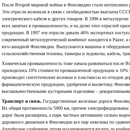
После Второй мировой войны в Финляндии стали интенсивно р
Эти отрасли возникли в связи с необходимостью выплаты СССР 
электрического кабеля и других товаров. В 1996 в металлурги
всех занятых в промышленности, и на долю этих отраслей при
продукции. В 1997 эти отрасли давали 46% экспортных поступ
современный металлургический комбинат находится в Раахе, а
юго-западной Финляндии. Выпускаются машины и оборудован
сельскохозяйственная техника, танкеры и ледоколы, кабель, тр
Химическая промышленность тоже начала развиваться после Вт
приходилось 10% стоимости промышленной продукции и 10% э
производит синтетические волокна и пластмассы из отходов 
фармацевтическую продукцию, удобрения и косметику. Финлян
высококачественными кустарными изделиями – декоративными 
Транспорт и связь
.
Государственные железные дороги Финлян
Их общая протяженность 5900 км, причем электрифицированы 
дорог была расширена, а парк частных автомашин сильно вырос
дорожного движения в Финляндии все еще невелика по сравне
Автобусное сообщение летом поддерживается вплоть до крайн