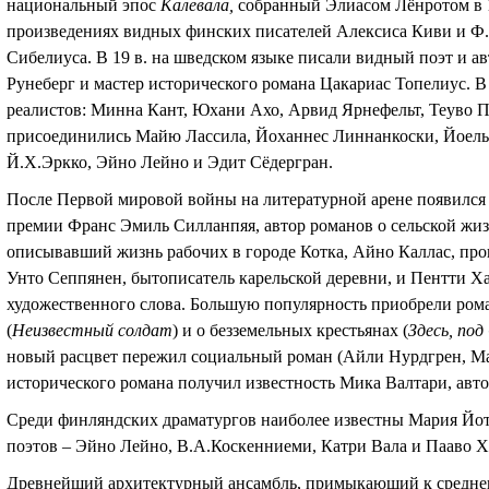
национальный эпос
Калевала,
собранный Элиасом Лёнротом в 1
произведениях видных финских писателей Алексиса Киви и Ф.
Сибелиуса. В 19 в. на шведском языке писали видный поэт и 
Рунеберг и мастер исторического романа Цакариас Топелиус. В 
реалистов: Минна Кант, Юхани Ахо, Арвид Ярнефельт, Теуво Па
присоединились Майю Лассила, Йоханнес Линнанкоски, Йоель 
Й.Х.Эркко, Эйно Лейно и Эдит Сёдергран.
После Первой мировой войны на литературной арене появился 
премии Франс Эмиль Силланпяя, автор романов о сельской жи
описывавший жизнь рабочих в городе Котка, Айно Каллас, пр
Унто Сеппянен, бытописатель карельской деревни, и Пентти Ха
художественного слова. Большую популярность приобрели ро
(
Неизвестный солдат
) и о безземельных крестьянах (
Здесь, под
новый расцвет пережил социальный роман (Айли Нурдгрен, Мар
исторического романа получил известность Мика Валтари, ав
Среди финляндских драматургов наиболее известны Мария Йот
поэтов – Эйно Лейно, В.А.Коскенниеми, Катри Вала и Пааво Х
Древнейший архитектурный ансамбль, примыкающий к среднев