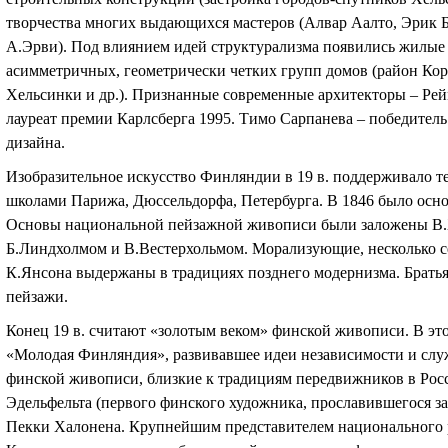
творчества многих выдающихся мастеров (Алвар Аалто, Эрик 
А.Эрви). Под влиянием идей структурализма появились жилые
асимметричных, геометрически четких групп домов (район Ко
Хельсинки и др.). Признанные современные архитекторы – Ре
лауреат премии Карлсберга 1995. Тимо Сарпанева – победител
дизайна.
Изобразительное искусство Финляндии в 19 в. поддерживало 
школами Парижа, Дюссельдорфа, Петербурга. В 1846 было осн
Основы национальной пейзажной живописи были заложены В.
Б.Линдхолмом и В.Вестерхольмом. Морализующие, несколько с
К.Янсона выдержаны в традициях позднего модернизма. Братья
пейзажи.
Конец 19 в. считают «золотым веком» финской живописи. В эт
«Молодая Финляндия», развивавшее идеи независимости и слу
финской живописи, близкие к традициям передвижников в Росс
Эдельфельта (первого финского художника, прославившегося за
Пекки Халонена. Крупнейшим представителем национального 