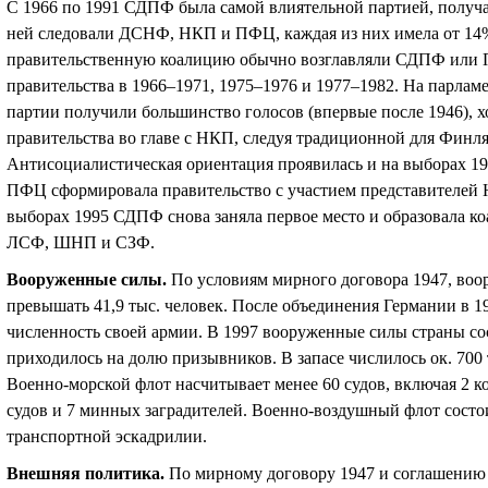
С 1966 по 1991 СДПФ была самой влиятельной партией, получа
ней следовали ДСНФ, НКП и ПФЦ, каждая из них имела от 14%
правительственную коалицию обычно возглавляли СДПФ или 
правительства в 1966–1971, 1975–1976 и 1977–1982. На парла
партии получили большинство голосов (впервые после 1946), 
правительства во главе с НКП, следуя традиционной для Финл
Антисоциалистическая ориентация проявилась и на выборах 19
ПФЦ сформировала правительство с участием представителей
выборах 1995 СДПФ снова заняла первое место и образовала к
ЛСФ, ШНП и СЗФ.
Вооруженные силы
.
По условиям мирного договора 1947, в
превышать 41,9 тыс. человек. После объединения Германии в 1
численность своей армии. В 1997 вооруженные силы страны сос
приходилось на долю призывников. В запасе числилось ок. 700
Военно-морской флот насчитывает менее 60 судов, включая 2 ко
судов и 7 минных заградителей. Военно-воздушный флот состои
транспортной эскадрилии.
Внешняя политика
.
По мирному договору 1947 и соглашению 