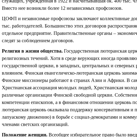
служащих, учрежденная в 1922 и насчитывавшая ок. 400 тыс. чл
Вместо нее возникли более 12 независимых профсоюзов.
ЦОФП и независимые профсоюзы заключают коллективные до
тыс. работодателей. Большинство этих договоров распространя
отдельное предприятие. Правительственные органы – экономиче
следят за соблюдением договоров.
Религия в жизни общества
.
Государственная лютеранская церк
религиозных течений. Хотя в среде верующих иногда проявля
государственной церкви, в западных, центральных и северных 
влиянием. Финская евангелическо-лютеранская церковь занима
Финские миссионеры работают в странах Азии и Африки. В с
Христианская ассоциация молодых людей, Христианская молоде
различные организации Финской свободной церкви. Собственно
компетенции епископов, а в финансовом отношении церковь по
лютеранская церковь оказывала поддержку консервативным и п
лапуаскому движению) в борьбе с социал-демократами и коммун
членами светских организаций.
Положение женщин
.
Всеобщее избирательное право было введ