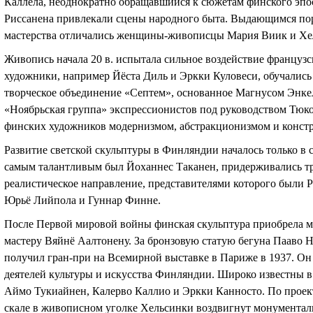
Каллела, неоднократно обращавшийся к сюжетам финского эпо
Риссанена привлекали сцены народного быта. Выдающимся по
мастерства отличались женщины-живописцы Мария Виик и Хе
Живопись начала 20 в. испытала сильное воздействие француз
художники, например Йёста Диль и Эркки Куловеси, обучались
творческое объединение «Септем», основанное Магнусом Энке
«Ноябрьская группа» экспрессионистов под руководством Тюко
финских художников модернизмом, абстракционизмом и конст
Развитие светской скульптуры в Финляндии началось только в с
самым талантливым был Йоханнес Таканен, придерживались тр
реалистическое направление, представителями которого были 
Юрьё Лийпола и Гуннар Финне.
После Первой мировой войны финская скульптура приобрела 
мастеру Вяйнё Аалтонену. За бронзовую статую бегуна Пааво
получил гран-при на Всемирной выставке в Париже в 1937. Он
деятелей культуры и искусства Финляндии. Широко известны в 
Аймо Тукиайнен, Калерво Каллио и Эркки Канносто. По прое
скале в живописном уголке Хельсинки воздвигнут монумента