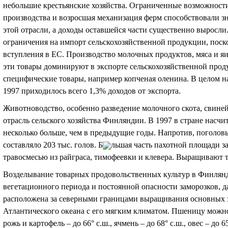
небольшие крестьянские хозяйства. Ограниченные возможности
производства и возросшая механизация ферм способствовали з
этой отрасли, а доходы оставшейся части существенно выросл
ограничения на импорт сельскохозяйственной продукции, поск
вступления в ЕС. Производство молочных продуктов, мяса и я
эти товары доминируют в экспорте сельскохозяйственной про
специфические товары, например копченая оленина. В целом н
1997 приходилось всего 1,3% доходов от экспорта.
Животноводство, особенно разведение молочного скота, свиней
отрасль сельского хозяйства Финляндии. В 1997 в стране насчи
несколько больше, чем в предыдущие годы. Напротив, поголовь
составляло 203 тыс. голов. Б
льшая часть пахотной площади з
травосмесью из райграса, тимофеевки и клевера. Выращивают т
Возделывание товарных продовольственных культур в Финлянд
вегетационного периода и постоянной опасности заморозков, 
расположена за северными границами выращивания основных з
Атлантического океана с его мягким климатом. Пшеницу можно
рожь и картофель – до 66
°
с.ш., ячмень – до 68
°
с.ш., овес – до 6