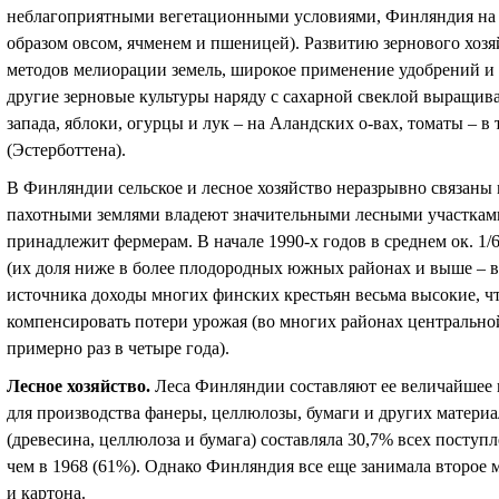
неблагоприятными вегетационными условиями, Финляндия на 8
образом овсом, ячменем и пшеницей). Развитию зернового хоз
методов мелиорации земель, широкое применение удобрений и
другие зерновые культуры наряду с сахарной свеклой выращи
запада, яблоки, огурцы и лук – на Аландских о-вах, томаты – в
(Эстерботтена).
В Финляндии сельское и лесное хозяйство неразрывно связаны 
пахотными землями владеют значительными лесными участкам
принадлежит фермерам. В начале 1990-х годов в среднем ок. 1/
(их доля ниже в более плодородных южных районах и выше – в 
источника доходы многих финских крестьян весьма высокие, чт
компенсировать потери урожая (во многих районах центральн
примерно раз в четыре года).
Лесное хозяйство
.
Леса Финляндии составляют ее величайшее 
для производства фанеры, целлюлозы, бумаги и других материа
(древесина, целлюлоза и бумага) составляла 30,7% всех поступл
чем в 1968 (61%). Однако Финляндия все еще занимала второе 
и картона.