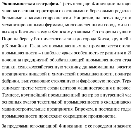
Экономическая география
.
Треть площади Финляндии находи
малонаселенная территория с сосновыми и березовыми редко
большими запасами гидроэнергии. Напротив, на юго-западе п
механизированными фермами, многочисленными городами и по
выход к Ботническому и Финскому заливам. Со стороны суши о
Пори на берегу Ботнического залива до города Котка, крупней
р.Кюмийоки. Главным промышленным центром является столи
промышленности – наиболее яркая особенность ее развития в 2
половина предприятий обрабатывающей промышленности стра
станки, сельскохозяйственную технику, динамомашины, электр
предприятия пищевой и химической промышленности, полигра
фабрики, выпускающие стеклянную и фарфоровую посуду. Турк
занимает третье место среди центров машиностроения и первое 
Тампере, крупнейший промышленный центр во внутренней част
основных очагов текстильной промышленности в скандинавских
машиностроительные предприятия. Впрочем, в последние годы 
промышленности происходит сокращение производства.
За пределами юго-западной Финляндии, с ее городами и зажи