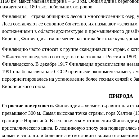
1160 км, максимальная ширина – 540 км. Общая длина берегово
находятся ок. 180 тыс. небольших островов.
Финляндия – страна обширных лесов и многочисленных озер, у
Леса составляют ее основное богатство, их называют «зелены
достижениями в области архитектуры и промышленного дизайн
Европы, Финляндия тем не менее накопила богатые культурные
Финляндию часто относят к группе скандинавских стран, с кот
700-летнего шведского господства она отошла к России в 1809,
Финляндского. В декабре 1917 Финляндия провозгласила незав
1991 она была связана с СССР прочными экономическими узам
переориентировалась на установление более тесных связей с З
Европейского союза.
ПРИРОДА
Строение поверхности
.
Финляндия – холмисто-равнинная стр
превышают 300 м. Самая высокая точка страны, гора Халтиа (13
границе с Норвегией. В геологическом отношении Финляндия 
кристаллического щита. В ледниковую эпоху она подвергалась
холмы и заполнили большинство котловин своими отложениям