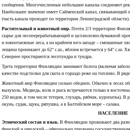
сообщения. Многочисленные небольшие каналы соединяют реки 
Наибольшее значение имеет Сайменский канал, связывающий о
(часть канала проходит по территории Ленинградской области).
Растительный и животный мир
.
Почти 2/3 территории Финл
сырье для лесоперерабатывающей и целлюлозно-бумажной пром
и южнотаежные леса, а на крайнем юго-западе – смешанные хво
лещина проникают до 62
°
с.ш., яблоня встречается у 64
°
с.ш. Хв
Севернее простираются лесотундра и тундра.
Треть территории Финляндии занимают болота (включая заболо
качестве подстилки для скота и гораздо реже на топливо. В ряд
Животный мир Финляндии сильно обеднен. Обычно в лесах обита
выхухоль. Медведь, волк и рысь встречаются только в восточны
250 видов, в том числе тетерев, глухарь, рябчик, куропатка). В р
окунь, судак, щука, ряпушка, а в Балтийском море – салака.
НАСЕЛЕНИЕ
Этнический состав и язык
.
В Финляндии проживают два разны
финский и шведский – официально признаны государственными