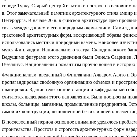
городе Турку. Старый центр Хельсинки построен в основном п
в. Этот замечательный памятник архитектурного стиля ампир и
Петербурга. В начале 20 в. в финской архитектуре ярко прояв
связь между зданием и его природным окружением. Сами здан
трактовкой архитектурных форм, воскрешающей образы финско
использовались местный природный камень. Наиболее известн
музея Финляндии, Национального театра, Скандинавского банк
Ведущими фигурами этого движения были Элиель Сааринен, Л
Гезеллиус. Национальный романтизм прочно вошел в историю 
Функционализм, введенный в Финляндии Алваром Аалто и Эр
пропагандировал свободную организацию объемов и пространс
планировки. Здание телефонной станции и кафедральный собор
считаются шедеврами этого направления. Были построены пра
школы, больницы, магазины, промышленные предприятия. Эсте
самой их конструкции, выполненной без излишней орнаментац
В послевоенный период основное внимание уделялось пробле
строительства. Простота и строгость архитектурных форм нар
строительных конструкций (застройка городов-спутников Хель