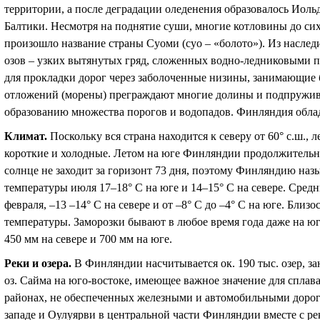
территории, а после деградации оледенения образовалось Иол
Балтики. Несмотря на поднятие суши, многие котловины до сих
произошло название страны Суоми (суо – «болото»). Из наслед
озов – узких вытянутых гряд, сложенных водно-ледниковыми п
для прокладки дорог через заболоченные низины, занимающие 
отложений (морены) преграждают многие долины и подпружива
образованию множества порогов и водопадов. Финляндия облад
Климат
.
Поскольку вся страна находится к северу от 60
°
с.ш., 
короткие и холодные. Летом на юге Финляндии продолжительнос
солнце не заходит за горизонт 73 дня, поэтому Финляндию на
температуры июля 17–18
°
С на юге и 14–15
°
С на севере. Средн
февраля, –13 –14
°
С на севере и от –8
°
С до –4
°
С на юге. Близо
температуры. Заморозки бывают в любое время года даже на юг
450 мм на севере и 700 мм на юге.
Реки и озера
.
В Финляндии насчитывается ок. 190 тыс. озер, 
оз. Сайма на юго-востоке, имеющее важное значение для сплав
районах, не обеспеченных железными и автомобильными дорога
западе и Оулуярви в центральной части Финляндии вместе с р