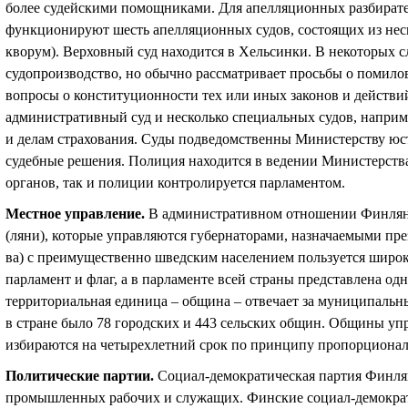
более судейскими помощниками. Для апелляционных разбирате
функционируют шесть апелляционных судов, состоящих из неск
кворум). Верховный суд находится в Хельсинки. В некоторых с
судопроизводство, но обычно рассматривает просьбы о помило
вопросы о конституционности тех или иных законов и действи
административный суд и несколько специальных судов, наприм
и делам страхования. Суды подведомственны Министерству юст
судебные решения. Полиция находится в ведении Министерства
органов, так и полиции контролируется парламентом.
Местное управление
.
В административном отношении Финлянди
(ляни), которые управляются губернаторами, назначаемыми пр
ва) с преимущественно шведским населением пользуется широ
парламент и флаг, а в парламенте всей страны представлена о
территориальная единица – община – отвечает за муниципальны
в стране было 78 городских и 443 сельских общин. Общины уп
избираются на четырехлетний срок по принципу пропорционал
Политические партии
.
Социал-демократическая партия Финля
промышленных рабочих и служащих. Финские социал-демокра