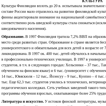
КУЛЬТУРА
Культура Финляндии вплоть до 20 в. испытывала значительное
составе России мало отразилось на развитии финляндской куль
финны акцентировали внимание на национальной самобытности
соответственно роль шведской культуры стала снижаться (иск
шведоязычного населения).
Образование
.
В 1997 Финляндия тратила 7,2% ВВП на образова
место среди развитых стран. Образование в стране является бе
университетского и обязательным для всех детей в возрасте от 
ликвидирована. В 1997 ок. 400 тыс. детей обучалось в начальных 
в профессионально-технических училищах. В 1997 в университе
студентов, в т.ч. в следующих городах: Хельсинки – 37 тыс., Там
обучением на финском языке) и 6 тыс. (университет с обучение
14 тыс., Ювяскюля – 12 тыс,. Йоэнсуу – 9 тыс., Куопио – 4 тыс
тыс. Еще 62,3 тыс. студентов учились в технических, ветерина
педагогических колледжах. Сеть учебных заведений такого тип
программы обучения взрослых, охватывающие более 25% трудо
Литература и искусство
.
У истоков финской литературы, муз