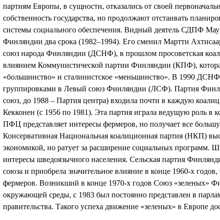
партиям Европы, в сущности, отказались от своей первоначал
собственность государства, но продолжают отстаивать планир
системы социального обеспечения. Видный деятель СДПФ Маун
Финляндии два срока (1982–1994). Его сменил Мартти Ахтисаа
союз народа Финляндии (ДСНФ), в прошлом просоветская коали
влиянием Коммунистической партии Финляндии (КПФ), которая 
«большинство» и сталинистское «меньшинство». В 1990 ДСНФ
группировками в Левый союз Финляндии (ЛСФ). Партия Финл
союз, до 1988 – Партия центра) входила почти в каждую коалиц
Кекконен (с 1956 по 1981). Эта партия играла ведущую роль в 
ПФЦ представляет интересы фермеров, но получает все большу
Консервативная Национальная коалиционная партия (НКП) выс
экономикой, но ратует за расширение социальных программ. Ш
интересы шведоязычного населения. Сельская партия Финлянд
союза и приобрела значительное влияние в конце 1960-х годов
фермеров. Возникший в конце 1970-х годов Союз «зеленых» Ф
окружающей среды, с 1983 был постоянно представлен в парлам
правительства. Такого успеха движение «зеленых» в Европе до