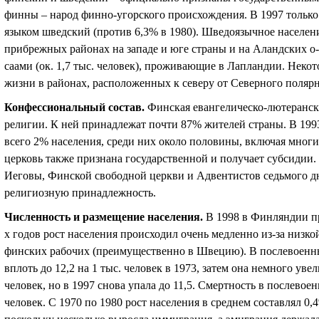
финны – народ финно-угорского происхождения. В 1997 только
языком шведский (против 6,3% в 1980). Шведоязычное населен
прибрежных районах на западе и юге страны и на Аландских о
саами (ок. 1,7 тыс. человек), проживающие в Лапландии. Некот
жизни в районах, расположенных к северу от Северного полярн
Конфессиональный состав
.
Финская евангелическо-лютеранска
религии. К ней принадлежат почти 87% жителей страны. В 19
всего 2% населения, среди них около половины, включая многи
церковь также признана государственной и получает субсидии
Иеговы, Финской свободной церкви и Адвентистов седьмого дня
религиозную принадлежность.
Численность и размещение населения
.
В 1998 в Финляндии пр
х годов рост населения происходил очень медленно из-за низк
финских рабочих (преимущественно в Швецию). В послевоенн
вплоть до 12,2 на 1 тыс. человек в 1973, затем она немного увел
человек, но в 1997 снова упала до 11,5. Смертность в послевоен
человек. С 1970 по 1980 рост населения в среднем составлял 0,4