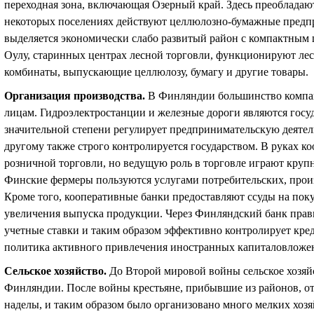
переходная зона, включающая Озерный край. Здесь преобладают 
некоторых поселениях действуют целлюлозно-бумажные предпр
выделяется экономически слабо развитый район с компактным 
Оулу, старинных центрах лесной торговли, функционируют л
комбинаты, выпускающие целлюлозу, бумагу и другие товары.
Организация производства
.
В Финляндии большинство компа
лицам. Гидроэлектростанции и железные дороги являются госуд
значительной степени регулирует предпринимательскую деятель
другому также строго контролируется государством. В руках к
розничной торговли, но ведущую роль в торговле играют кру
Финские фермеры пользуются услугами потребительских, прои
Кроме того, кооперативные банки предоставляют ссуды на пок
увеличения выпуска продукции. Через Финляндский банк прав
учетные ставки и таким образом эффективно контролирует кр
политика активного привлечения иностранных капиталовложе
Сельское хозяйство
.
До Второй мировой войны сельское хозяй
Финляндии. После войны крестьяне, прибывшие из районов, 
наделы, и таким образом было организовано много мелких хозя