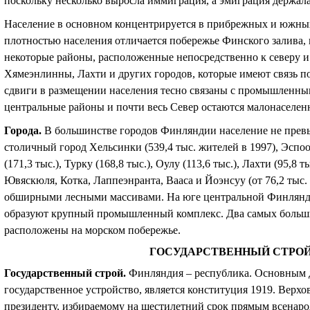
поскольку несколько выросла иммиграция, а эмиграция держала
Население в основном концентрируется в прибрежных и южны
плотностью населения отличается побережье Финского залива, 
некоторые районы, расположенные непосредственно к северу и
Хямеэнлинны, Лахти и других городов, которые имеют связь п
сдвиги в размещении населения тесно связаны с промышленны
центральные районы и почти весь Север остаются малонаселе
Города
.
В большинстве городов Финляндии население не превы
столичный город Хельсинки (539,4 тыс. жителей в 1997), Эспоо (
(171,3 тыс.), Турку (168,8 тыс.), Оулу (113,6 тыс.), Лахти (95,8 т
Ювяскюля, Котка, Лаппеэнранта, Вааса и Йоэнсуу (от 76,2 тыс.
обширными лесными массивами. На юге центральной Финлянди
образуют крупный промышленный комплекс. Два самых больши
расположены на морском побережье.
ГОСУДАРСТВЕННЫЙ СТРОЙ
Государственный строй
.
Финляндия – республика. Основным 
государственное устройство, является конституция 1919. Верх
президенту, избираемому на шестилетний срок прямым всенаро