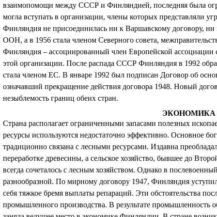
взаимопомощи между СССР и Финляндией, последняя была огра
могла вступать в организации, члены которых представляли уг
Финляндия не присоединилась ни к Варшавскому договору, ни
ООН, а в 1956 стала членом Северного совета, межправительст
Финляндия – ассоциированный член Европейской ассоциации с
этой организации. После распада СССР Финляндия в 1992 обрат
стала членом ЕС. В январе 1992 был подписан Договор об осн
означавший прекращение действия договора 1948. Новый догово
незыблемость границ обеих стран.
ЭКОНОМИКА
Страна располагает ограниченными запасами полезных ископае
ресурсы используются недостаточно эффективно. Основное бога
традиционно связана с лесными ресурсами. Издавна преоблад
переработке древесины, а сельское хозяйство, бывшее до Втор
всегда сочеталось с лесным хозяйством. Однако в послевоенный
разнообразной. По мирному договору 1947, Финляндия уступи
себя тяжкое бремя выплаты репараций. Эти обстоятельства по
промышленного производства. В результате промышленность обо
заняла ведущее место в экономике Финляндии. В стране возни