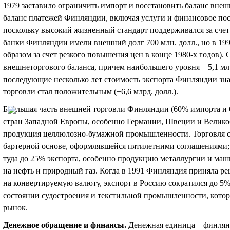
1979 заставило ограничить импорт и восстановить баланс вне
баланс платежей Финляндии, включая услуги и финансовое пос
поскольку высокий жизненный стандарт поддерживался за счет
банки Финляндии имели внешний долг 700 млн. долл., но в 1997
образом за счет резкого повышения цен в конце 1980-х годов).
внешнеторгового баланса, причем наибольшего уровня – 5,1 млрд
последующие несколько лет стоимость экспорта Финляндии зна
торговли стал положительным (
+
6,6 млрд. долл.).
Б
льшая часть внешней торговли Финляндии (60% импорта и 6
стран Западной Европы, особенно Германии, Швеции и Великоб
продукция целлюлозно-бумажной промышленности. Торговля 
бартерной основе, оформлявшейся пятилетними соглашениями; 
туда до 25% экспорта, особенно продукцию металлургии и маши
на нефть и природный газ. Когда в 1991 Финляндия приняла р
на конвертируемую валюту, экспорт в Россию сократился до 5%
состоянии судостроения и текстильной промышленности, котор
рынок.
Денежное обращение и финансы
.
Денежная единица – финлян