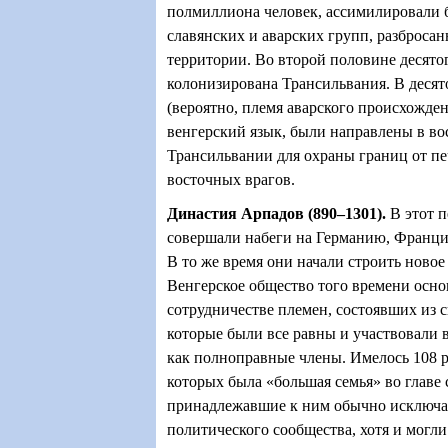
полмиллиона человек, ассимилировали
славянских и аварских групп, разбросан
территории. Во второй половине десято
колонизирована Трансильвания. В десят
(вероятно, племя аварского происхожден
венгерский язык, были направлены в во
Трансильвании для охраны границ от пе
восточных врагов.
Династия Арпадов (890–1301)
.
В этот 
совершали набеги на Германию, Франци
В то же время они начали строить новое
Венгерское общество того времени осно
сотрудничестве племен, состоявших из 
которые были все равны и участвовали 
как полноправные члены. Имелось 108 
которых была «большая семья» во главе
принадлежавшие к ним обычно исключал
политического сообщества, хотя и могли 