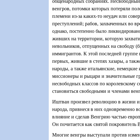
общенародных собраниях. Несвободный 
венгров, потомки которых потеряли пол
племени из-за каких-то неудач или сов
преступлений; рабов, захваченных во вр
однако, постепенно было ликвидировано)
живших на территории, которую захват
невольников, отпущенных на свободу (
иммигрантов. К этой последней группе 
первых, жившие в степях хазары, а такж
народы, а также итальянские, немецкие
миссионеры и рыцари и значительные г
несвободных классов по королевскому 
становиться свободными и членами вен
Иштван произвел революцию в жизни и 
народа, привнеся в них одновременно в
влияние и сделав Венгрию частью европ
Он почитается как святой покровитель 
Многие венгры выступали против изме