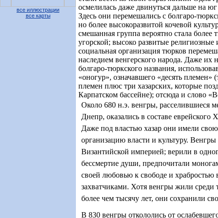
осмелилась даже двинуться дальше на юг (
все иллюстрации
Здесь они перемешались с болгаро-тюркс
все карты
но более высокоразвитой кочевой культу
смешанная группа вероятно стала более 
угорской; высоко развитые религиозные 
социальная организация тюрков перемеш
наследием венгерского народа. Даже их 
болгаро-тюркского названия, использова
«оногур», означавшего «десять племен» (т
племен плюс три хазарских, которые поз
Карпатском бассейне); отсюда и слово «В
Около 680 н.э. венгры, расселившиеся 
Днепр, оказались в составе еврейского Х
Даже под властью хазар они имели сво
организацию власти и культуру. Венгры 
Византийской империей; верили в одног
бессмертие души, предпочитали монога
своей любовью к свободе и храбростью в
захватчиками. Хотя венгры жили среди
более чем тысячу лет, они сохранили сво
В 830 венгры откололись от ослабевшего