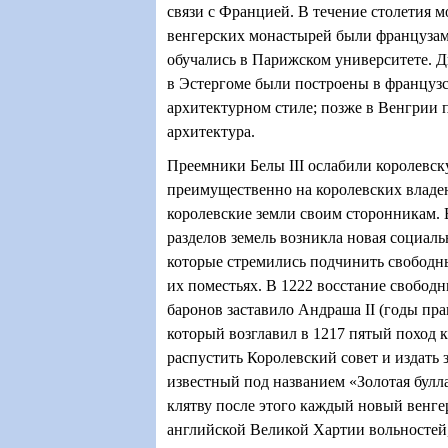
связи с Францией. В течение столетия 
венгерских монастырей были французам
обучались в Парижском университете. Дв
в Эстергоме были построены в француз
архитектурном стиле; позже в Венгрии 
архитектура.
Преемники Белы III ослабили королевск
преимущественно на королевских владен
королевские земли своим сторонникам. В
разделов земель возникла новая социаль
которые стремились подчинить свободн
их поместьях. В 1222 восстание свобод
баронов заставило Андраша II (годы пра
который возглавил в 1217 пятый поход 
распустить Королевский совет и издать з
известный под названием «Золотая булла
клятву после этого каждый новый венге
английской Великой Хартии вольностей,