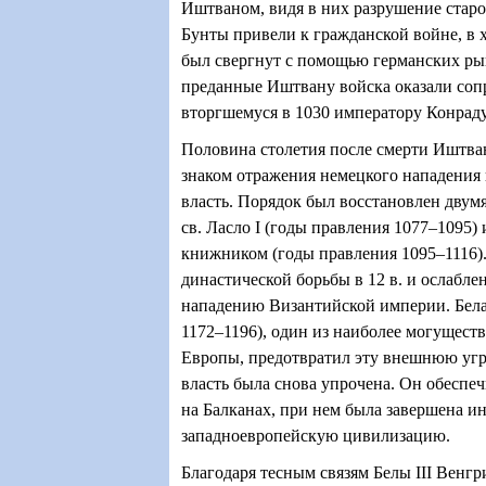
Иштваном, видя в них разрушение старо
Бунты привели к гражданской войне, в 
был свергнут с помощью германских ры
преданные Иштвану войска оказали соп
вторгшемуся в 1030 императору Конраду
Половина столетия после смерти Иштва
знаком отражения немецкого нападения 
власть. Порядок был восстановлен двум
св. Ласло I (годы правления 1077–1095)
книжником (годы правления 1095–1116).
династической борьбы в 12 в. и ослабл
нападению Византийской империи. Бела 
1172–1196), один из наиболее могущест
Европы, предотвратил эту внешнюю угро
власть была снова упрочена. Он обесп
на Балканах, при нем была завершена и
западноевропейскую цивилизацию.
Благодаря тесным связям Белы III Венг