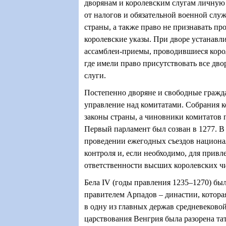
дворянам и королевским слугам личную
от налогов и обязательной военной слу
страны, а также право не признавать п
королевские указы. При дворе устанавл
ассамблеи-приемы, проводившиеся коро
где имели право присутствовать все дво
слуги.
Постепенно дворяне и свободные гражда
управление над комитатами. Собрания 
законы страны, а чиновники комитатов 
Первый парламент был созван в 1277. В
проведении ежегодных съездов национа
контроля и, если необходимо, для привл
ответственности высших королевских ч
Бела IV (годы правления 1235–1270) б
правителем Арпадов – династии, котор
в одну из главных держав средневеково
царствования Венгрия была разорена та