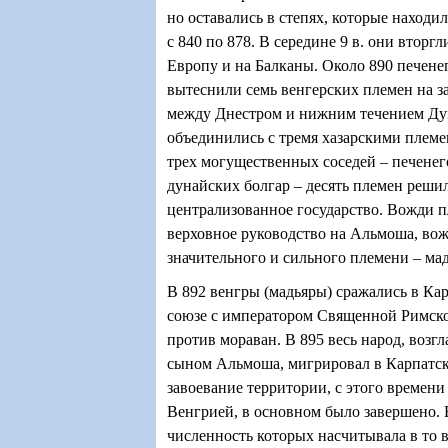
но оставались в степях, которые находи
с 840 по 878. В середине 9 в. они вторг
Европу и на Балканы. Около 890 печене
вытеснили семь венгерских племен на з
между Днестром и нижним течением Дун
объединились с тремя хазарскими плем
трех могущественных соседей – печенег
дунайских болгар – десять племен решил
централизованное государство. Вожди 
верховное руководство на Альмоша, вож
значительного и сильного племени – мад
В 892 венгры (мадьяры) сражались в Кар
союзе с императором Священной Римск
против мораван. В 895 весь народ, воз
сыном Альмоша, мигрировал в Карпатск
завоевание территории, с этого времен
Венгрией, в основном было завершено. 
численность которых насчитывала в то 