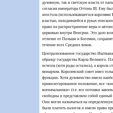
духовную, так и светскую власть от папы
согласия императора Оттона III. Ему бы
апостола (использовавшегося королями В
властью, находившейся в руках епископо
право на распространение веры и автон
церковью внутри Венгрии. Это дало воз
отличие от Польши и Богемии, сохранят
течение всех Средних веков.
Централизованное государство Иштвана
образцу государства Карла Великого. П
исчезла (хотя роды остались), а король 
монархом. Королевский совет имел толь
функции. Хотя духовенство имело наиб
привилегированное положение, все «кня
военачальники» (т.е. все потомки завое
свободны и представляли собой единый
Они могли назначаться на определенну
были платить налогов и имели право пр