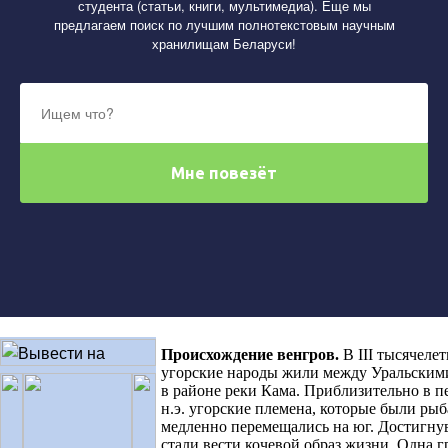
студента (статьи, книги, мультимедиа). Еще мы
предлагаем поиск по лучшим полнотекстовым научным
хранилищам Беларуси!
Происхождение венгров
.
В III тысячелет
угорские народы жили между Уральскими
в районе реки Кама. Приблизительно в пе
н.э. угорские племена, которые были ры
медленно перемещались на юг. Достигну
стали вести кочевой образ жизни. Одна г