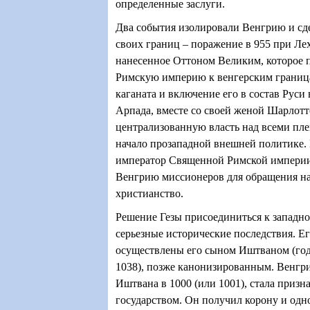
определенные заслуги.
Два события изолировали Венгрию и сд
своих границ – поражение в 955 при Лех
нанесенное Оттоном Великим, которое
Римскую империю к венгерским граница
каганата и включение его в состав Руси в
Арпада, вместе со своей женой Шарлот
централизованную власть над всеми пл
начало прозападной внешней политике. 
император Священной Римской империи 
Венгрию миссионеров для обращения на
христианство.
Решение Гезы присоединиться к западн
серьезные исторические последствия. Е
осуществлены его сыном Иштваном (го
1038), позже канонизированным. Венгри
Иштвана в 1000 (или 1001), стала приз
государством. Он получил корону и одн