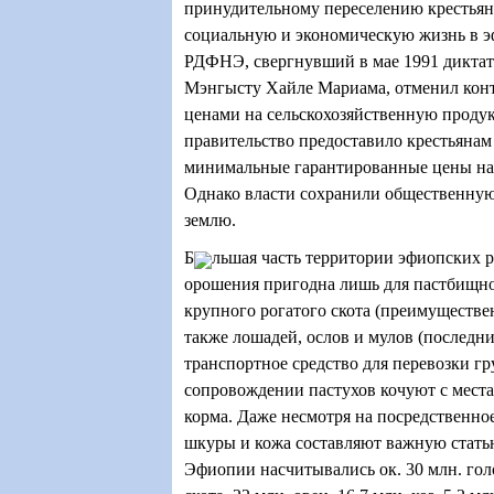
принудительному переселению крестьян
социальную и экономическую жизнь в э
РДФНЭ, свергнувший в мае 1991 дикта
Мэнгысту Хайле Мариама, отменил конт
ценами на сельскохозяйственную проду
правительство предоставило крестьянам
минимальные гарантированные цены н
Однако власти сохранили общественную
землю.
Б
льшая часть территории эфиопских р
орошения пригодна лишь для пастбищно
крупного рогатого скота (преимущественн
также лошадей, ослов и мулов (последни
транспортное средство для перевозки гр
сопровождении пастухов кочуют с места
корма. Даже несмотря на посредственное
шкуры и кожа составляют важную статью
Эфиопии насчитывались ок. 30 млн. гол