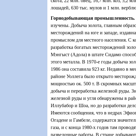
скота, 22 млн. овец, 16,7 млн. коз, 5,2 мл
лошадей, 630 тыс. мулов и 1 млн. вербл
Горнодобывающая промышленность
.
изучены. Добыча золота, главным образ
месторождений на юге и западе, издавн
промыслом для местного населения. С к
разработка богатых месторождений золо
Мэнгыст (Адола) в штате Сидамо спосо
этого металла. В 1970-е годы добыча зол
1986 она составила 923 кг. Недавно в м
районе Уоллега было открыто месторожд
мощностью ок. 500 т. В скромных масшт
добыча и переработка железной руды. З
железной руды и угля обнаружены в рай
Иллубабор и Шоа, но до разработки дело
Имеются сообщения, что в недрах Эфиоп
Огадене и Гамбеле, содержатся значите
газа, и с конца 1980-х годов там проводя
разведочные работы. В стране добывают