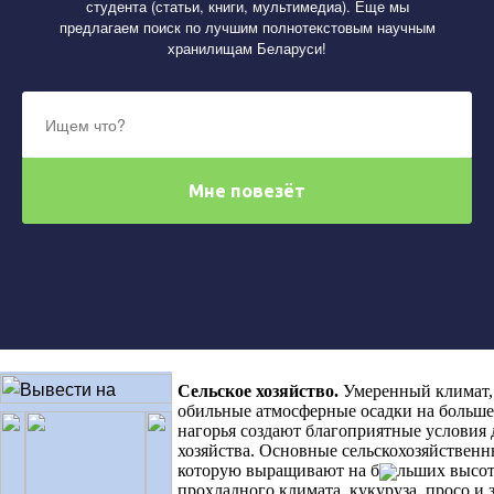
студента (статьи, книги, мультимедиа). Еще мы
предлагаем поиск по лучшим полнотекстовым научным
хранилищам Беларуси!
Сельское хозяйство
.
Умеренный климат,
обильные атмосферные осадки на больше
нагорья создают благоприятные условия 
хозяйства. Основные сельскохозяйственн
которую выращивают на б
льших высот
прохладного климата, кукуруза, просо и 