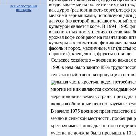
возделываемые на более низких высотах, 
все иллюстрации
как дурро (разновидность сорго), тэфф (р
все карты
мелкими зернышками, использующаяся дл
дагусса (из которой выпекают черный хл
культурой является кофе. В 1994–1995 фи
в экспортных поступлениях составляла 6
урожая кофе собирают на плантациях шта
культуры – хлопчатник, финиковая пальм
фасоль и горох, масличные, чат (листья 
наркотик), клещевина, фрукты и овощи.
Сельское хозяйство – жизненно важная 
1996 в нем было занято 85% трудоспособ
сельскохозяйственная продукция состав
льшая часть крестьян ведет потребител
многие из них являются скотоводами-к
мере половина земель страны пригодна 
включая обширные неиспользуемые зем
В начале 1975 военное правительство н
землю в сельской местности, пообещав 
крестьянами. Площадь частного индиви
участка не должна была превышать 10 г