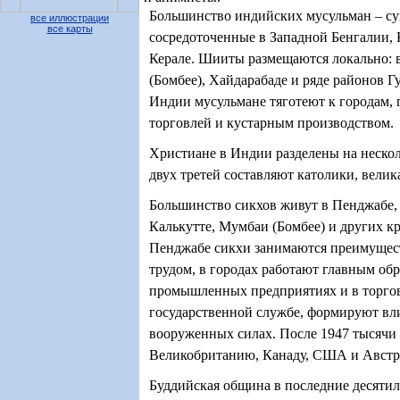
Большинство индийских мусульман – с
все иллюстрации
все карты
сосредоточенные в Западной Бенгалии,
Керале. Шииты размещаются локально: 
(Бомбее), Хайдарабаде и ряде районов 
Индии мусульмане тяготеют к городам, 
торговлей и кустарным производством.
Христиане в Индии разделены на нескол
двух третей составляют католики, велик
Большинство сикхов живут в Пенджабе, 
Калькутте, Мумбаи (Бомбее) и других к
Пенджабе сикхи занимаются преимущес
трудом, в городах работают главным обр
промышленных предприятиях и в торговл
государственной службе, формируют вл
вооруженных силах. После 1947 тысячи
Великобританию, Канаду, США и Австр
Буддийская община в последние десятил