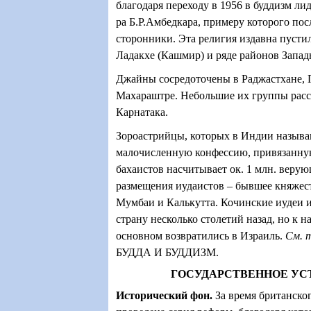
благодаря переходу в 1956 в буддизм ли
ра Б.Р.Амбедкара, примеру которого пос
сторонники. Эта религия издавна пустил
Ладакхе (Кашмир) и ряде районов Запад
Джайны сосредоточены в Раджастхане, 
Махараштре. Небольшие их группы расс
Карнатака.
Зороастрийцы, которых в Индии называ
малочисленную конфессию, привязанну
бахаистов насчитывает ок. 1 млн. веру
размещения иудаистов – бывшее княжест
Мумбаи и Калькутта. Кочинские иудеи 
страну несколько столетий назад, но к 
основном возвратились в Израиль.
См. 
БУДДА И БУДДИЗМ.
ГОСУДАРСТВЕННОЕ УС
Исторический фон
.
За время британско