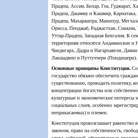
Прадеш, Ассам, Бихар, Гоа, Гуджарат, Х
Прадеш, Джамму и Кашмир, Карнатака, 
Прадеш, Махараштра, Манипур, Мегхала
Орисса, Пенджаб, Раджастхан, Сикким, 
Уттар-Прадеш, Западная Бенгалия. К с
территориям относятся Андаманские и Н
Чандигарх, Дадра и Нагархавели, Даман 
Лакшадвип и Путтуччери (Пондишери).
Основные принципы Конституции
.
Со
государство обязано обеспечить граждан
существованию, проводить политику, ко
концентрации богатства или собственно
культурные и экономические интересы
социальных слоев, особенно зарегистр
неприкасаемых) и племен.
Конституция провозглашает равенство в
законом, право на собственность, свобо
слова, собраний, общественных движен