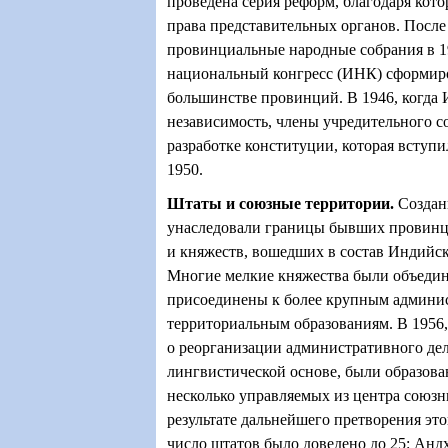
проведена серия реформ, благодаря ко
права представительных органов. После
провинциальные народные собрания в 
национальный конгресс (ИНК) сформиро
большинстве провинций. В 1946, когда
независимость, члены учредительного с
разработке конституции, которая вступи
1950.
Штаты и союзные территории
.
Создан
унаследовали границы бывших провин
и княжеств, вошедших в состав Индийск
Многие мелкие княжества были объедин
присоединены к более крупным админи
территориальным образованиям. В 1956, 
о реорганизации административного де
лингвистической основе, были образова
несколько управляемых из центра союзн
результате дальнейшего претворения это
число штатов было доведено до 25: Анд