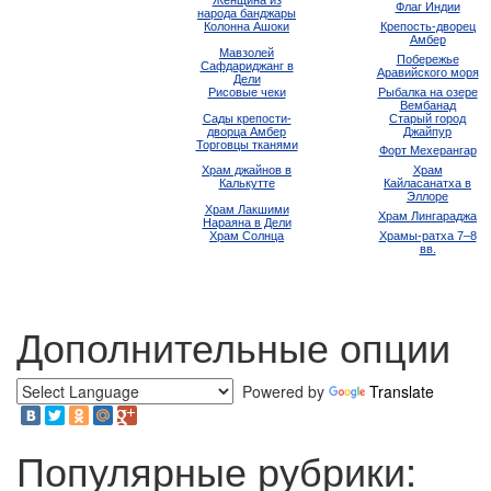
Женщина из
Флаг Индии
народа банджары
Колонна Ашоки
Крепость-дворец
Амбер
Мавзолей
Побережье
Сафдариджанг в
Аравийского моря
Дели
Рисовые чеки
Рыбалка на озере
Вембанад
Сады крепости-
Старый город
дворца Амбер
Джайпур
Торговцы тканями
Форт Мехерангар
Храм джайнов в
Храм
Калькутте
Кайласанатха в
Эллоре
Храм Лакшими
Храм Лингараджа
Нараяна в Дели
Храм Солнца
Храмы-ратха 7–8
вв.
Дополнительные опции
Powered by
Translate
Популярные рубрики: