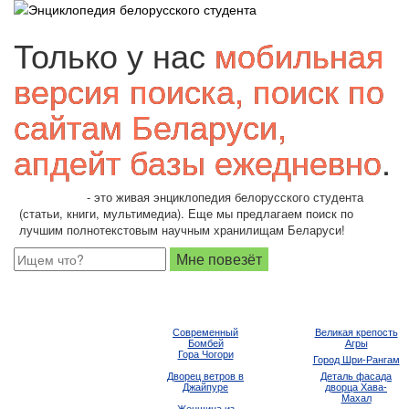
Только у нас
мобильная
версия поиска, поиск по
сайтам Беларуси,
апдейт базы ежедневно
.
Students.by
- это живая энциклопедия белорусского студента
(статьи, книги, мультимедиа). Еще мы предлагаем поиск по
лучшим полнотекстовым научным хранилищам Беларуси!
Современный
Великая крепость
Бомбей
Агры
Гора Чогори
Город Шри-Рангам
Дворец ветров в
Деталь фасада
Джайпуре
дворца Хава-
Махал