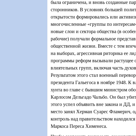
была ограничена, и вновь созданные па
сторонников. В условиях большей поли
открытости формировались или активиз
многочисленные «группы по интересам»
новые слои и сектора общества (в особе
рабочие) получали формальное представ
общественной жизни. Вместе с тем впе
на выборах, агрессивная риторика ее ли
программы реформ вызывали растущее 
влиятельных групп, включая часть духо
Результатом этого стал военный перевор
президента Гальегоса в ноябре 1948. К 
хунта во главе с бывшим министром об
Карлосом Дельгадо Чальбо. Он был убит 
этого успел объявить вне закона и ДД, и
место занял Херман Суарес Фламерич, о
контроль над правительством находился
Маркоса Переса Хименеса.