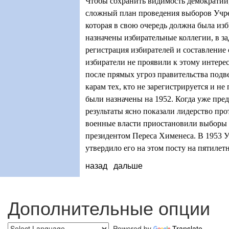
Чтобы сохранить видимость демократии,
сложный план проведения выборов Учре
которая в свою очередь должна была изб
назначены избирательные коллегии
,
в з
регистрация изби
рателей и составление
избиратели не проявили к этому интерес
после прямых угроз правительства под
карам тех, кто не зарегистрируется и не
были назначены на 1952. Когда уже пре
результаты ясно показали лидерство пр
военные власти приостановили выборы 
президентом Переса Хименеса. В 1953 
утвердило его на этом посту на пятилет
назад
дальше
Дополнительные опции
Powered by
Translate