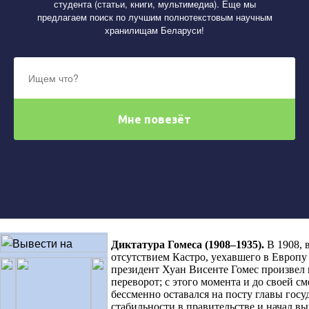
студента (статьи, книги, мультимедиа). Еще мы
предлагаем поиск по лучшим полнотекстовым научным
хранилищам Беларуси!
Диктатура Гомеса (1908–1935)
.
В 1908, 
отсутствием Кастро, уехавшего в Европу 
президент Хуан Висенте Гомес произвел
переворот; с этого момента и до своей см
бессменно оставался на посту главы госу
стабильности в правительстве и начал в