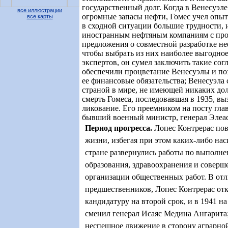
государственный долг. Когда в Венесуэл
все иллюстрации
огромные запасы нефти, Гомес учел опы
все карты
в сходной ситуации большие трудности, 
иностранным нефтяным компаниям с про
предложения о совместной разработке не
чтобы выбрать из них наиболее выгодно
экспертов, он сумел заключить такие сог
обеспечили процветание Венесуэлы и по
ее финансовые обязательства; Венесуэла
страной в мире, не имеющей никаких дол
смерть Гомеса, последовавшая в 1935, вы
ликование. Его преемником на посту глав
бывший военный министр, генерал Элеас
Период прогресса
.
Лопес Контрерас пов
жизни, избегая при этом каких-либо на
стране развернулись работы по выполн
образования, здравоохранения и соверш
организации общественных работ. В отл
предшественников, Лопес Контрерас отк
кандидатуру на второй срок, и в 1941 на
сменил генерал Исаяс Медина Ангарита
неспешное движение в сторону аграрно