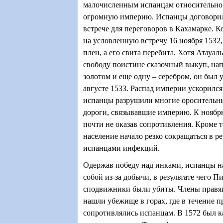
малочисленным испанцам относительно 
огромную империю. Испанцы договорил
встрече для переговоров в Кахамарке. К
на условленную встречу 16 ноября 1532,
плен, а его свита перебита. Хотя Атауал
свободу поистине сказочный выкуп, на
золотом и еще одну – серебром, он был 
августе 1533. Распад империи ускорился
испанцы разрушили многие оросительн
дороги, связывавшие империю. К ноябрю
почти не оказав сопротивления. Кроме т
население начало резко сокращаться в р
испанцами инфекций.
Одержав победу над инками, испанцы н
собой из-за добычи, в результате чего П
сподвижники были убиты. Члены правя
нашли убежище в горах, где в течение п
сопротивлялись испанцам. В 1572 был 