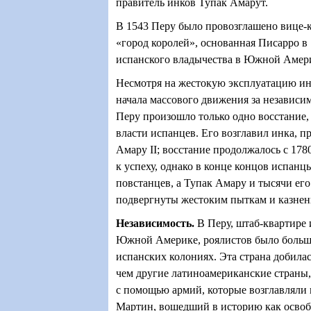
правитель инков Тупак Амарут.
В 1543 Перу было провозглашено вице-к
«город королей», основанная Писарро в 
испанского владычества в Южной Амер
Несмотря на жестокую эксплуатацию ин
начала массового движения за независимо
Перу произошло только одно восстание,
власти испанцев. Его возглавил инка, 
Амару II; восстание продолжалось с 178
к успеху, однако в конце концов испанц
повстанцев, а Тупак Амару и тысячи ег
подвергнуты жестоким пыткам и казнен
Независимость
.
В Перу, штаб-квартире 
Южной Америке, роялистов было больше
испанских колониях. Эта страна добила
чем другие латиноамериканские страны, 
с помощью армий, которые возглавляли 
Мартин, вошедший в историю как освоб