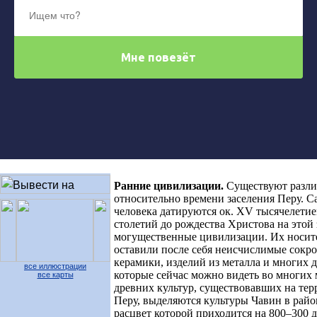
Ранние цивилизации
.
Существуют разл
относительно времени заселения Перу. 
человека датируются ок.
XV
тысячелетием
столетий до рождества Христова на этой
могущественные цивилизации. Их носите
оставили после себя неисчислимые сокро
керамики, изделий из металла и многих 
все иллюстрации
которые сейчас можно видеть во многих 
все карты
древних культур, существовавших на те
Перу, выделяются культуры Чавин в райо
расцвет которой приходится на 800–300 до