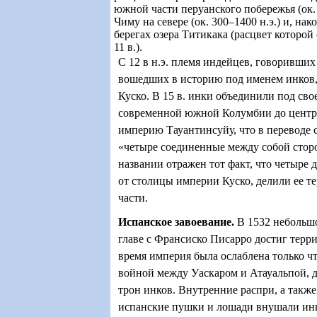
южной части перуанского побережья (ок. 
Чиму
на севере (ок. 300–1400 н.э.) и, на
берегах озера Титикака (расцвет которой
11 в.).
С 12 в н.э. племя индейцев, говоривших
вошедших в историю под именем инков,
Куско. В 15 в. инки объединили под сво
современной южной Колумбии до центра
империю Тауантинсуйу, что в переводе с
«четыре соединенные между собой сторо
названии отражен тот факт, что четыре 
от столицы империи Куско, делили ее т
части.
Испанское завоевание
.
В 1532 небольш
главе с Франсиско Писарро достиг терри
время империя была ослаблена только ч
войной между Уаскаром и Атауальпой, 
трон инков. Внутренние распри, а также
испанские пушки и лошади внушали ин