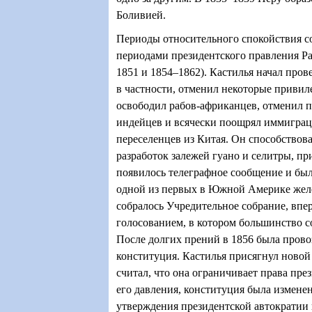
Боливией.
Периоды относительного спокойствия с
периодами президентского правления Р
1851 и 1854–1862). Кастилья начал про
в частности, отменил некоторые привил
освободил рабов-африканцев, отменил
индейцев и всячески поощрял иммигра
переселенцев из Китая. Он способствов
разработок залежей гуано и селитры, пр
появилось телеграфное сообщение и был
одной из первых в Южной Америке желе
собралось Учредительное собрание, вп
голосованием, в котором большинство с
После долгих прений в 1856 была прово
конституция. Кастилья присягнул новой
считал, что она ограничивает права пре
его давления, конституция была изменен
утверждения президентской автократии