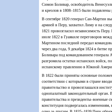
Симон Боливар, освободитель Венесуэл
и креолов в 1808–1815 были подавлены 
В сентябре 1820 генерал Сан-Мартин вы
армией в Перу, захватил Лиму и на сле
1821 провозгласил независимость Перу.
июле 1822 в Гуаякиле переговоров межд
Мартином последний передал командова
через два года, 9 декабря 1824 в битве 
Боливара под командованием генерала 
разгромила остатки испанских войск, п
испанскому правлению в Южной Амери
В 1822 были приняты основные положен
соответствии с которыми в стране ввод
правительство и провозглашался инстит
однопалатный законодательный орган.
правительства и президенты–военные см
конституция подвергалась изменениям, 
одно за другим. В 1835–1839 Перу обра