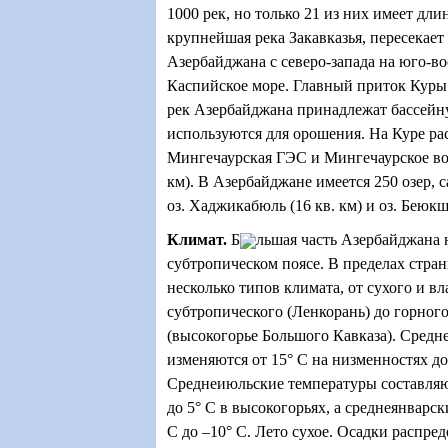
1000 рек, но только 21 из них имеет дли
крупнейшая река Закавказья, пересекае
Азербайджана с северо-запада на юго-во
Каспийское море. Главный приток Куры
рек Азербайджана принадлежат бассейн
используются для орошения. На Куре р
Мингечаурская ГЭС и Мингечаурское во
км). В Азербайджане имеется 250 озер, 
оз. Хаджикабюль (16 кв. км) и оз. Беюкшо
Климат
.
Б
льшая часть Азербайджана 
субтропическом поясе. В пределах стра
несколько типов климата, от сухого и в
субтропического (Ленкорань) до горног
(высокогорье Большого Кавказа). Сред
изменяются от
15
°
С на низменностях до
Среднеиюльские температуры составляю
до 5
°
С в высокогорьях, а среднеянварск
C до –10
°
C. Лето сухое. Осадки распре