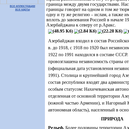
граница между двумя государствами. Нас
все иллюстрации
границы говорит на одном и том же тюрк
все карты
одну и ту же религию – ислам, а также 
вплоть до завоевания Россией в начале 1
Азербайджана к северу от р.Аракс.
(48.95 Кб)
(2.84 Кб)
(22.28 Кб)
Азербайджан входил в состав Российско
в. до 1918, с 1918 по 1920 был независи
1922 по 1991 находился в составе СССР.
провозглашена независимость страны от
(официальная дата установления незави
1991). Столица и крупнейший город Азе
состав республики входят два админист
особым статусом: Нахичеванская автоно
отделенная от основной территории Аз
(южной частью Армении), и Нагорный К
автономная область), населенный в осн
ПРИРОДА
Рельеф
.
Более половины территории А