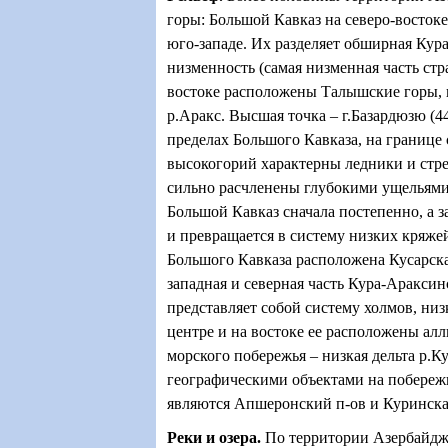
горы: Большой Кавказ на северо-восток
юго-западе. Их разделяет обширная Кур
низменность (самая низменная часть стр
востоке расположены Талышские горы, 
р.Аракс. Высшая точка – г.Базардюзю (4
пределах Большого Кавказа, на границе 
высокогорий характерны ледники и стр
сильно расчленены глубокими ущельями.
Большой Кавказ сначала постепенно, а з
и превращается в систему низких кряжей
Большого Кавказа расположена Кусарска
западная и северная часть Кура-Аракси
представляет собой систему холмов, низ
центре и на востоке ее расположены ал
морского побережья – низкая дельта р.
географическими объектами на побереж
являются Апшеронский п-ов и Куринская
Реки и озера
.
По территории Азербайдж