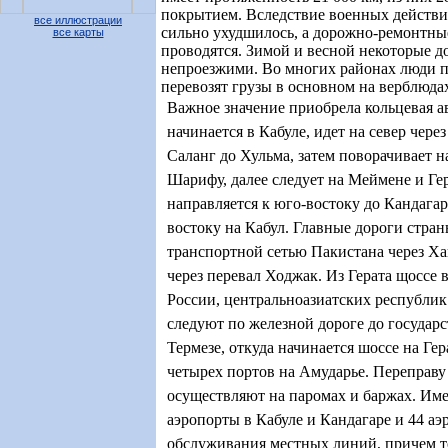
покрытием. Вследствие военных действи
все иллюстрации
сильно ухудшилось, а дорожно-ремонтны
все карты
проводятся. Зимой и весной некоторые д
непроезжими. Во многих районах люди п
перевозят грузы в основном на верблюдах
Важное значение приобрела кольцевая а
начинается в Кабуле, идет на север чере
Саланг до Хульма, затем поворачивает н
Шарифу, далее следует на Меймене и Гер
направляется к юго-востоку до Кандагара
востоку на Кабул. Главные дороги стра
транспортной сетью Пакистана через Ха
через перевал Ходжак. Из Герата щоссе 
России, центральноазиатских республик
следуют по железной дороге до государ
Термезе, откуда начинается шоссе на Гер
четырех портов на Амударье. Переправу 
осуществляют на паромах и баржах. И
аэропорты в Кабуле и Кандагаре и 44 аэ
обслуживания местных линий, причем то