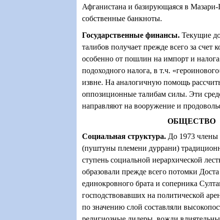
Афганистана и базирующаяся в Мазари
собственные банкноты.
Государственные финансы
.
Текущие до
талибов получает прежде всего за счет 
особенно от пошлин на импорт и налога
подоходного налога, в т.ч. «героиновог
извне. На аналогичную помощь рассчит
оппозиционные талибам силы. Эти сред
направляют на вооружение и продоволь
ОБЩЕСТВО
Социальная структура
.
До 1973 члены 
(пуштуны племени дуррани) традицион
ступень социальной иерархической лес
образовали прежде всего потомки Доста
единокровного брата и соперника Султ
господствовавших на политической аре
по значению слой составляли высокопо
религиозные лидеры, вожди влиятельны