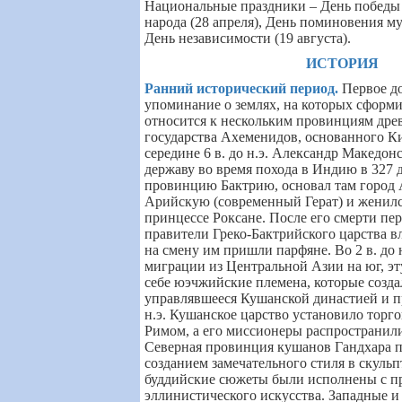
Национальные праздники – День победы
народа (28 апреля), День поминовения му
День независимости (19 августа).
ИСТОРИЯ
Ранний исторический период
.
Первое д
упоминание о землях, на которых сформ
относится к нескольким провинциям дре
государства Ахеменидов, основанного К
середине 6 в. до н.э. Александр Македон
державу во время похода в Индию в 327 д
провинцию Бактрию, основал там город
Арийскую (современный Герат) и женилс
принцессе Роксане. После его смерти пе
правители Греко-Бактрийского царства в
на смену им пришли парфяне. Во 2 в. до н
миграции из Центральной Азии на юг, эт
себе юэчжийские племена, которые созда
управлявшееся Кушанской династией и пр
н.э. Кушанское царство установило торг
Римом, а его миссионеры распространили
Северная провинция кушанов Гандхара п
созданием замечательного стиля в скульп
буддийские сюжеты были исполнены с п
эллинистического искусства. Западные 