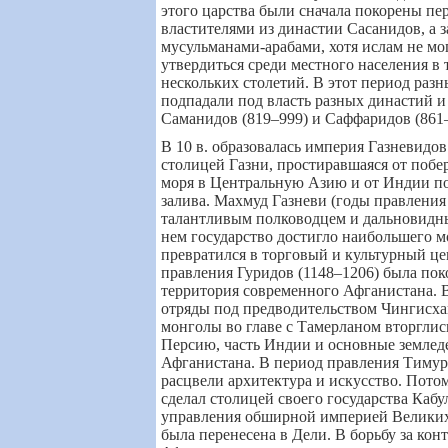
этого царства были сначала покорены п
властителями из династии Сасанидов, а з
мусульманами-арабами, хотя ислам не мо
утвердиться среди местного населения в 
нескольких столетий. В этот период раз
подпадали под власть разных династий и
Саманидов (819–999) и Саффаридов (861–
В 10 в. образовалась империя Газневидов
столицей Газни, простиравшаяся от поб
моря в Центральную Азию и от Индии по
залива. Махмуд Газневи (годы правления
талантливым полководцем и дальновидн
нем государство достигло наибольшего м
превратился в торговый и культурный це
правления Гуридов (1148–1206) была пок
территория современного Афганистана. В
отряды под предводительством Чингисхан
монголы во главе с Тамерланом вторглись
Персию, часть Индии и основные землед
Афганистана. В период правления Тимур
расцвели архитектура и искусство. Пото
сделал столицей своего государства Кабул
управления обширной империей Великих
была перенесена в Дели. В борьбу за кон