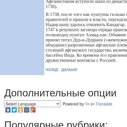
Афганистаном вступили шахи из династ
1736).
В 1738, после того как пуштуны гильзаи
правителей и пришли к власти, персидск
Надир-шаху удалось отвоевать Кандагар. 
1747 в результате заговора отряды иранс
полководец пуштун Ахмад-хан. Объявив 
принял титул Дур-и-Дуррани («жемчужи
объединил разрозненные афганские плем
столицей афганского государства, включ
бассейна Инда. Ко времени его правлени
дружественные контакты с Россией.
назад
дальше
Дополнительные опции
Powered by
Translate
Популярные рубрики: