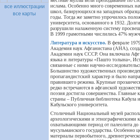
местные муллы вели преподавание по с
все иллюстрации
ислама. Особенно много современных на
школ, базирующихся на западных образца
все карты
годы. Тогда же заметно упрочилось поло
университета, основанного в 1932. Долг
разрушили налаженную систему просвещ
В 1999 грамотными числились 47% муж
Литература и искусство
.
В феврале 197
Академия наук Афганистана (AHA), созд
Академии наук СССР. Она включала Аф
языка и литературы «Пашто толына», Ис
связанные с ними научно-исследовательс
Большинство художественных произведе
пропагандистский характер и было напр
правившего режима. Крупные прозаичес
редко встречаются в афганской художест
поэзия достигла совершенства. Главные
страны – Публичная библиотека Кабула 
Кабульского университета.
Столичный Национальный музей распола
археологическими и этнографическими 
охватывающими период от палеолита до 
мусульманского государства. Особенно 
материалы первобытного, древнегреческо