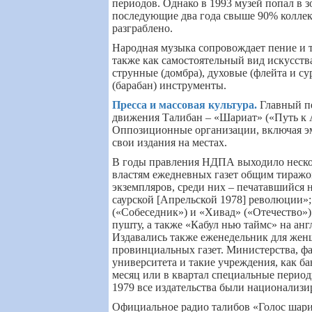
периодов. Однако в 1993 музей попал в зо
последующие два года свыше 90% колле
разграблено.
Народная музыка сопровождает пение и 
также как самостоятельный вид искусст
струнные (домбра), духовые (флейта и су
(барабан) инструменты.
Пресса и массовая культура
.
Главный п
движения Талибан – «Шариат» («Путь к 
Оппозиционные организации, включая э
свои издания на местах.
В годы правления НДПА выходило неско
властям ежедневных газет общим тиражом
экземпляров, среди них – печатавшийся 
саурской [Апрельской 1978] революции»
(«Собеседник») и «Хивад» («Отечество») 
пушту, а также «Кабул нью таймс» на анг
Издавались также еженедельник для же
провинциальных газет. Министерства, фа
университета и такие учреждения, как ба
месяц или в квартал специальные период
1979 все издательства были национализи
Официальное радио талибов «Голос шари