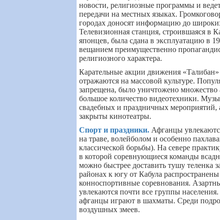
новости, религиозные программы и веде
передачи на местных языках. Громкогов
городах доносят информацию до широких
Телевизионная станция, строившаяся в 
японцев, была сдана в эксплуатацию в 19
вещанием преимущественно пропагандис
религиозного характера.
Карательные акции движения «Талибан»
отражаются на массовой культуре. Попул
запрещена, было уничтожено множество 
большое количество видеотехники. Музы
свадебных и праздничных мероприятий, 
закрыты кинотеатры.
Спорт и праздники
.
Афганцы увлекаютс
на траве, волейболом и особенно пахлав
классической борьбы). На севере практик
в которой соревнующиеся команды всад
можно быстрее доставить тушу теленка 
районах к югу от Кабула распространены
конноспортивные соревнования. Азартн
увлекаются почти все группы населения.
афганцы играют в шахматы. Среди подро
воздушных змеев.