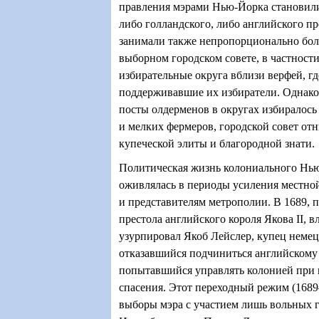
правления мэрами Нью-Йорка становили
либо голландского, либо английского п
занимали также непропорционально бол
выборном городском совете, в частности
избирательные округа вблизи верфей, г
поддерживавшие их избиратели. Однако в
посты олдерменов в округах избиралось
и мелких фермеров, городской совет от
купеческой элиты и благородной знати.
Политическая жизнь колониального Нь
оживлялась в периоды усиления местно
и представителям метрополии. В 1689, п
престола английского короля Якова II, в
узурпировал Якоб Лейслер, купец неме
отказавшийся подчиниться английскому
попытавшийся управлять колонией при 
спасения. Этот переходный режим (1689
выборы мэра с участием лишь вольных 