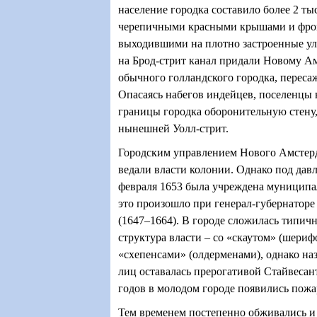
население городка составило более 2 тыс
черепичными красными крышами и фро
выходившими на плотно застроенные ул
на Брод-стрит канал придали Новому А
обычного голландского городка, переса
Опасаясь набегов индейцев, поселенцы 
границы городка оборонительную стену,
нынешней Уолл-стрит.
Городским управлением Нового Амстер
ведали власти колонии. Однако под дав
февраля 1653 была учреждена муниципа
это произошло при генерал-губернаторе
(1647–1664). В городе сложилась типич
структура власти – со «скаутом» (шериф
«схепенсами» (олдерменами), однако н
лиц оставалась прерогативой Стайвесант
годов в молодом городе появились пожа
Тем временем постепенно обживались и