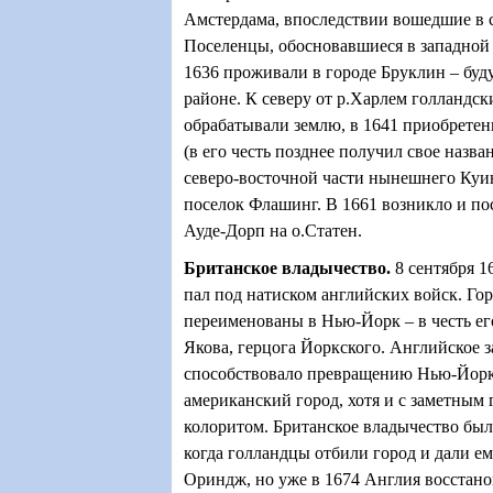
Амстердама, впоследствии вошедшие в 
Поселенцы, обосновавшиеся в западной 
1636 проживали в городе Бруклин – бу
районе. К северу от р.Харлем голландс
обрабатывали землю, в 1641 приобрете
(в его честь позднее получил свое назва
северо-восточной части нынешнего Куи
поселок Флашинг. В 1661 возникло и по
Ауде-Дорп на о.Статен.
Британское владычество
.
8 сентября 
пал под натиском английских войск. Го
переименованы в Нью-Йорк – в честь ег
Якова, герцога Йоркского. Английское 
способствовало превращению Нью-Йорка
американский город, хотя и с заметным
колоритом. Британское владычество был
когда голландцы отбили город и дали е
Ориндж, но уже в 1674 Англия восстано