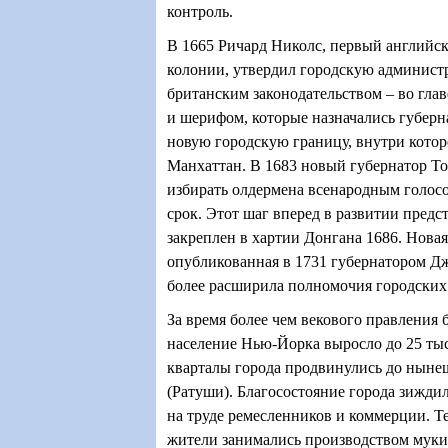
контроль.
В 1665 Ричард Николс, первый английс
колонии, утвердил городскую админист
британским законодательством – во глав
и шерифом, которые назначались губерн
новую городскую границу, внутри котор
Манхаттан. В 1683 новый губернатор Т
избирать олдермена всенародным голос
срок. Этот шаг вперед в развитии предс
закреплен в хартии Донгана 1686. Новая
опубликованная в 1731 губернатором 
более расширила полномочия городских 
За время более чем векового правления
население Нью-Йорка выросло до 25 тыс.
кварталы города продвинулись до ныне
(Ратуши). Благосостояние города зижди
на труде ремесленников и коммерции. Т
жители занимались производством муки 