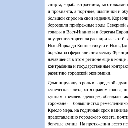
спирта, кораблестроением, заготовками
и провианта, а портные, шляпники и об
большой спрос на свои изделия. Корабл
бороздили прибрежные воды Северной 
товары в Вест-Индию и к берегам Европы
внутренняя торговля расширилась от б
Нью-Йорка до Коннектикута и Нью-Дже
борьбы за сферы влияния между Франци
начавшейся в этом регионе еще в конце 1
контрабанда и государственные контрак
развитию городской экономики.
Доминирующую роль в городской админ
купеческая элита, хотя правом голоса, 
купцам и землевладельцам, обладали та
горожане» – большинство ремесленнико
Кресло мэра, на годичный срок назнача
представлению городского совета, почт
богатые купцы. На протяжении всего пе