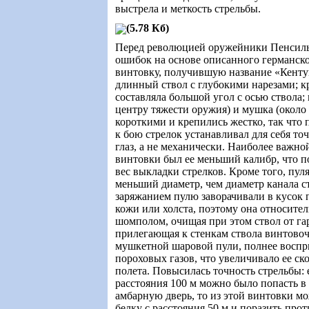
выстрела и меткость стрельбы.
(5.78 Кб)
Перед революцией оружейники Пенсиль
ошибок на основе описанного германско
винтовку, получившую название «Кенту
длинный ствол с глубокими нарезами; к
составляла большой угол с осью ствола
центру тяжести оружия) и мушка (около 
короткими и крепились жестко, так что
к бою стрелок устанавливал для себя то
глаз, а не механически. Наиболее важн
винтовки был ее меньший калибр, что 
вес выкладки стрелков. Кроме того, пул
меньший диаметр, чем диаметр канала с
заряжанием пулю заворачивали в кусок
кожи или холста, поэтому она относител
шомполом, очищая при этом ствол от га
прилегающая к стенкам ствола винтовочн
мушкетной шаровой пули, полнее воспр
пороховых газов, что увеличивало ее ск
полета. Повысилась точность стрельбы: 
расстояния 100 м можно было попасть в
амбарную дверь, то из этой винтовки м
белку с расстояния 50 м и поразить про