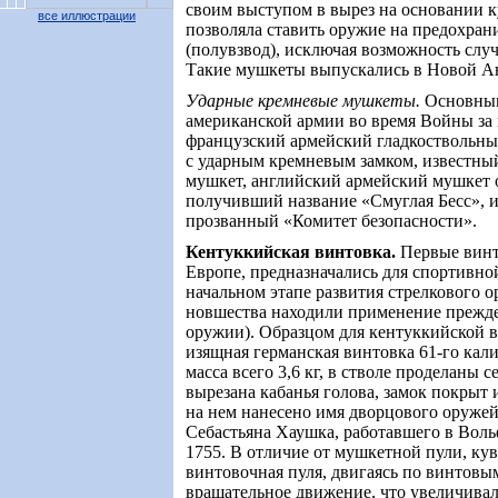
своим выступом в вырез на основании к
все иллюстрации
позволяла ставить оружие на предохран
(полувзвод), исключая возможность слу
Такие мушкеты выпускались в Новой А
Ударные кремневые мушкеты
.
Основны
американской армии во время Войны за
французский армейский гладкоствольны
с ударным кремневым замком, известны
мушкет, английский армейский мушкет о
получивший название «Смуглая Бесс», 
прозванный «Комитет безопасности».
Кентуккийская винтовка
.
Первые винт
Европе, предназначались для спортивно
начальном этапе развития стрелкового о
новшества находили применение прежде
оружии). Образцом для кентуккийской 
изящная германская винтовка 61-го кали
масса всего 3,6 кг, в стволе проделаны с
вырезана кабанья голова, замок покрыт
на нем нанесено имя дворцового оруже
Себастьяна Хаушка, работавшего в Воль
1755. В отличие от мушкетной пули, ку
винтовочная пуля, двигаясь по винтовы
вращательное движение, что увеличивал