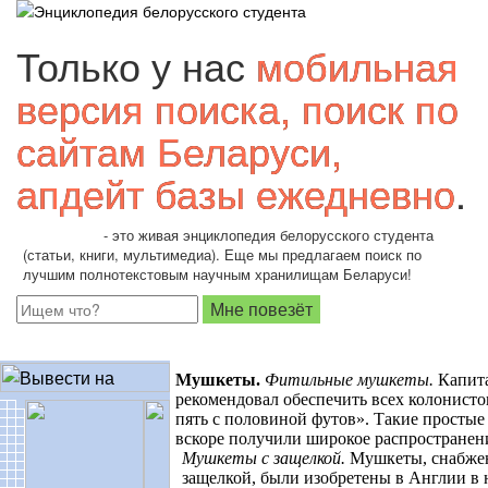
Только у нас
мобильная
версия поиска, поиск по
сайтам Беларуси,
апдейт базы ежедневно
.
Students.by
- это живая энциклопедия белорусского студента
(статьи, книги, мультимедиа). Еще мы предлагаем поиск по
лучшим полнотекстовым научным хранилищам Беларуси!
Мушкеты
.
Фитильные мушкеты
.
Капит
рекомендовал обеспечить всех колонист
пять с половиной футов». Такие просты
вскоре получили широкое распространени
Мушкеты с защелкой
.
Мушкеты, снабже
защелкой, были изобретены в Англии в н