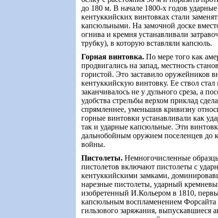
до 180 м. В начале 1800-х годов ударны
кентуккийских винтовках стали заменя
капсюльными. На замочной доске вместо
огнива и кремня устанавливали затраво
трубку), в которую вставляли капсюль.
Горная винтовка
.
По мере того как ам
продвигались на запад, местность станов
гористой. Это заставило оружейников в
кентуккийскую винтовку. Ее ствол стал к
заканчивалось не у дульного среза, а по
удобства стрельбы верхом приклад сдела
спрямленнее, уменьшив кривизну относи
горные винтовки устанавливали как уд
так и ударные капсюльные. Эти винтов
дальнобойным оружием поселенцев до 
войны.
Пистолеты
.
Немногочисленные образц
пистолетов включают пистолеты с уда
кентуккийскими замками, доминировавш
нарезные пистолеты, ударный кремневы
изобретенный И.Кольером в 1810, первы
капсюльным воспламенением Форсайта 
гильзового заряжания, выпускавшиеся 