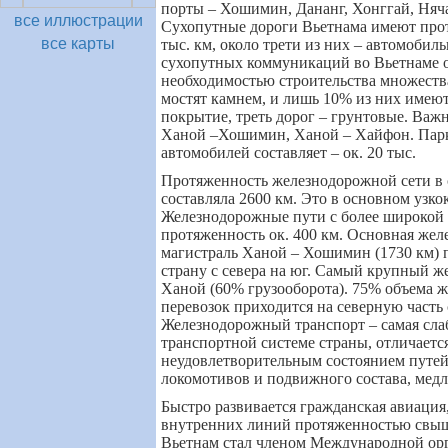
порты – Хошимин, Дананг, Хонггай, Няча
все иллюстрации
Сухопутные дороги Вьетнама имеют прот
все карты
тыс. км, около трети из них – автомобил
сухопутных коммуникаций во Вьетнаме 
необходимостью строительства множеств
мостят камнем, и лишь 10% из них имеют
покрытие, треть дорог – грунтовые. Важ
Ханой –Хошимин, Ханой – Хайфон. Пар
автомобилей составляет – ок. 20 тыс.
Протяженность железнодорожной сети в 
составляла 2600 км. Это в основном узко
Железнодорожные пути с более широкой
протяженность ок. 400 км. Основная же
магистраль Ханой – Хошимин (1730 км) п
страну с севера на юг. Самый крупный ж
Ханой (60% грузооборота). 75% объема 
перевозок приходится на северную часть
Железнодорожный транспорт – самая слаб
транспортной системе страны, отличаетс
неудовлетворительным состоянием путей
локомотивов и подвижного состава, мед
Быстро развивается гражданская авиаци
внутренних линий протяженностью свыше
Вьетнам стал членом Международной ор