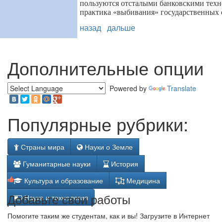
пользуются отсталыми банковскими техн
практика
«
выбивания
»
государственных с
назад
дальше
Дополнительные опции
Powered by
Translate
Популярные рубрики:
Страны мира
Науки о Земле
Гуманитарные науки
История
Культура и образование
Медицина
Добавьте свои работы
Наука и технология
Помогите таким же студентам, как и вы! Загрузите в Интернет