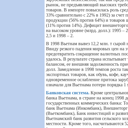
рынок, не предъявляющий высоких требо
товаров. В импорте повысилась роль сред
33% сравнительно с 22% в 1992) за счет
продукции (56% против 64%) и товаров 
(11% против 14%). Дефицит внешнеторгов
на высоком уровне (млрд. долл.): 1995 – 2,
2,5 и 1998 – 2
.
В 1998 Вьетнам вывез 12,2 млн. т сырой н
Ввиду резкого падения мировых цен на э
предотвратить сокращение валютных пос
удалось. В результате страна испытывае
балансом, ее внешняя задолженность при
долл. Замедление в 1998 темпов роста т
экспортных товаров, как обувь, кофе, ка
одновременное ослабление притока зар
означали для Вьетнама потери порядка 1 
Банковская система
.
Кроме центральног
банка Вьетнама, в стране на конец 1998 
государственных коммерческих банка: 
банк Вьетнама (Инкомбанк), Внешнетор
(Вьеткомбанк), Банк инвестиций и разви
Вьетнамский банк развития сельского хоз
местности. Кроме того, насчитываются 