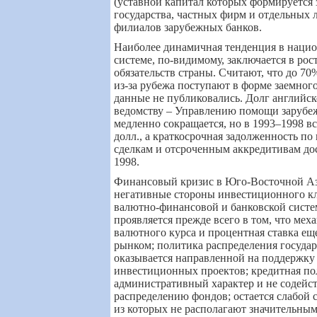
(уставной капитал которых формируется з
государства, частных фирм и отдельных 
филиалов зарубежных банков.
Наиболее динамичная тенденция в наци
системе, по-видимому, заключается в ро
обязательств страны. Считают, что до 7
из-за рубежа поступают в форме заемного
данные не публиковались. Долг английс
ведомству – Управлению помощи зарубе
медленно сокращается, но в 1993–1998 в
долл., а краткосрочная задолженность п
сделкам и отсроченным аккредитивам дост
1998.
Финансовый кризис в Юго-Восточной А
негативные стороны инвестиционного кл
валютно-финансовой и банковской систе
проявляется прежде всего в том, что мех
валютного курса и процентная ставка ещ
рынком; политика распределения госуда
оказывается направленной на поддержку
инвестиционных проектов; кредитная по
административный характер и не содейс
распределению фондов; остается слабой 
из которых не располагают значительны