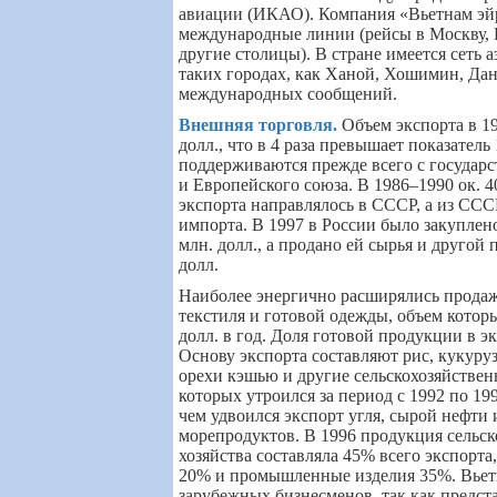
авиации (ИКАО). Компания
«
Вьетнам эй
международные линии (рейсы в Москву, 
другие столицы). В стране имеется сеть 
таких городах, как Ханой, Хошимин, Дан
международных сообщений.
Внешняя торговля
.
Объем экспорта в 19
долл., что в 4 раза превышает показатель
поддерживаются прежде всего с государ
и Европейского союза. В 1986–1990 ок. 
экспорта направлялось в СССР, а из ССС
импорта. В 1997 в России было закуплен
млн. долл., а продано ей сырья и другой
долл.
Наиболее энергично расширялись продаж
текстиля и готовой одежды, объем котор
долл. в год. Доля готовой продукции в 
Основу экспорта составляют рис, кукуруза
орехи кэшью и другие сельскохозяйствен
которых утроился за период с 1992 по 1
чем удвоился экспорт угля, сырой нефти
морепродуктов. В 1996 продукция сельск
хозяйства составляла 45% всего экспорта,
20% и промышленные изделия 35%. Вьет
зарубежных бизнесменов, так как предст