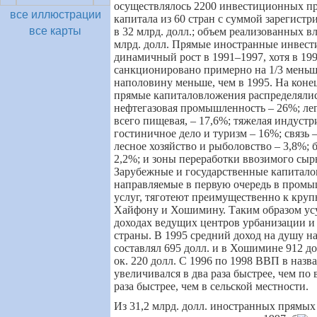
осуществлялось 2200 инвестиционных пр
все иллюстрации
капитала из 60 стран с суммой зарегист
все карты
в 32 млрд. долл.; объем реализованных в
млрд. долл. Прямые иностранные инвес
динамичный рост в 1991–1997, хотя в 19
санкционировано примерно на 1/3 меньше
наполовину меньше, чем в 1995. На коне
прямые капиталовложения распределяли
нефтегазовая промышленность – 26%; лег
всего пищевая, – 17,6%; тяжелая индустр
гостиничное дело и туризм – 16%; связь –
лесное хозяйство и рыболовство – 3,8%; 
2,2%; и зоны переработки ввозимого сырь
Зарубежные и государственные капитало
направляемые в первую очередь в промы
услуг, тяготеют преимущественно к кру
Хайфону и Хошимину. Таким образом усу
доходах ведущих центров урбанизации и 
страны. В 1995 средний доход на душу н
составлял 695 долл. и в Хошимине 912 дол
ок. 220 долл. С 1996 по 1998 ВВП в назв
увеличивался в два раза быстрее, чем по в
раза быстрее, чем в сельской местности.
Из 31,2 млрд. долл. иностранных прямых