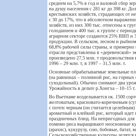
среднем на 5,7% в год и валовой сбор зе
на душу населения с 281 кг до 398 кг. До
крестьянских хозяйств, страдающих от не
с 30 до 17%, что в абсолютном выражении
хозяйств, из них 300 тыс. отнесены к гр
голоданием и 400 тыс. к группе с перио
аграрном секторе создаются 25% ВВП и 
продукции. В сельском, лесном и рыбном
68,8% рабочей силы страны, и примерно 
отрасли представлены в
«
деревенской
»
эк
произведено 27,5 млн. т продовольствия в
1996 – 29 млн. т, в 1997 – 31,5 млн. т.
Основные обрабатываемые земельные пл
(на равнинах – поливной рис, на горных 
суходольный). Обычно снимают два урожа
Урожайность в дельте р.Хонгха – 10–15 т.
Во Вьетнаме возделывается ок. 1500 сорт
желтоватым, красновато-коричневым (су
с почти черным (он считается целебным) 
ароматный и клейкий рис, который идет
праздничных блюд. На непригодных для 
помимо риса выращивают неосновные ку
(арахис), кукурузу, сою, бобовые, батат, 
Сельскохозяйственные культуры делятся 