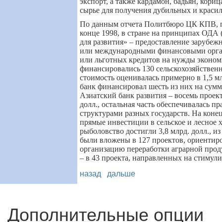
экспорт, а также кардамон, бадьян, кориц
сырье для получения дубильных и краси
По данным отчета Политбюро ЦК КПВ, п
конце 1998, в стране на принципах ОДА 
для развития
»
– предоставление зарубеж
или международными финансовыми орга
или льготных кредитов на нужды эконом
финансировались 130 сельскохозяйствен
стоимость оценивалась примерно в 1,5 м
банк финансировал шесть из них на сумму
Азиатский банк развития – восемь проек
долл., остальная часть обеспечивалась 
структурами разных государств. На коне
прямые инвестиции в сельское и лесное х
рыболовство достигли 3,8 млрд. долл., из
были вложены в 127 проектов, ориентир
организацию переработки аграрной проду
– в 43 проекта, направленных на стимул
назад
дальше
Дополнительные опции