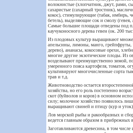
волокнистые (хлопчатник, джут, рами, сы
сахаристые (сахарный тростник), масличн
кокос), стимулирующие (табак, имбирь, ч
бетель), выделяющие сок и смолу (гевея, 
Самые большие площади отведены под п
каучуконосного дерева гевеи (ок. 200 тыс.
Из плодовых культур выращивают множес
апельсины, лимоны, манго, грейпфруты,
дерево), ананасы, кокосовые орехи, хлеб
многие другие экзотические плоды. Из о
возделывают преимущественно зимой, п
умеренного пояса картофеля, томатов, ог
культивируют многочисленные сорта тык
трав и т.д.
Животноводство остается второстепенно
хозяйства, но его роль постепенно возра
скот (буйволов и коров) в основном испо
силу; молочное хозяйство появилось лиш
выращивают свиней и птицу (кур и уток)
Лов морской рыбы и ракообразных и сбо
ведется главным образом в прибрежных в
Заготавливаются древесина, в том числе