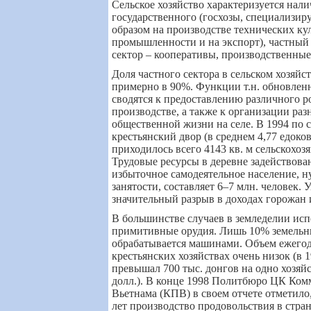
Сельское хозяйство характеризуется нали
государственного (госхозы, специализи
образом на производстве технических кул
промышленности и на экспорт), частный
сектор – кооперативы, производственные
Доля частного сектора в сельском хозяйс
примерно в 90%. Функции т.н. обновлен
сводятся к предоставлению различного р
производстве, а также к организации ра
общественной жизни на селе. В 1994 по 
крестьянский двор (в среднем 4,77 едоков
приходилось всего 4143 кв. м сельскохоз
Трудовые ресурсы в деревне задействован
избыточное самодеятельное население, 
занятости, составляет 6–7 млн. человек. 
значительный разрыв в доходах горожан 
В большинстве случаев в земледелии ис
примитивные орудия. Лишь 10% земель
обрабатывается машинами. Объем ежего
крестьянских хозяйствах очень низок (в 1
превышал 700 тыс. донгов на одно хозяйс
долл.). В конце 1998 Политбюро ЦК Ком
Вьетнама (КПВ) в своем отчете отметило,
лет производство продовольствия в стра