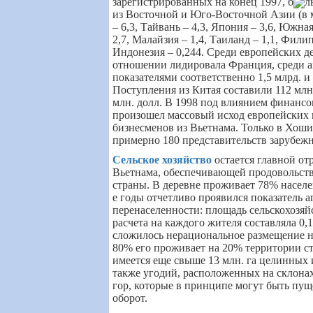
зарегистрированных на конец 1997, б
л
из Восточной и Юго-Восточной Азии (в м
– 6,3, Тайвань – 4,3, Япония – 3,6, Южная
2,7, Малайзия – 1,4, Таиланд – 1,1, Фили
Индонезия – 0,244. Среди европейских д
отношении лидировала Франция, среди 
показателями соответственно 1,5 млрд. и 
Поступления из Китая составили 112 млн.
млн. долл. В 1998 под влиянием финансо
произошел массовый исход европейских 
бизнесменов из Вьетнама. Только в Хош
примерно 180 представительств зарубеж
Сельское хозяйство
остается главной о
Вьетнама, обеспечивающей продовольст
страны. В деревне проживает 78% населен
е годы отчетливо проявился показатель 
перенаселенности: площадь сельскохозяй
расчета на каждого жителя составляла 0,1
сложилось нерациональное размещение н
80% его проживает на 20% территории с
имеется еще свыше 13 млн. га целинных 
также угодий, расположенных на склона
гор, которые в принципе могут быть пу
оборот.