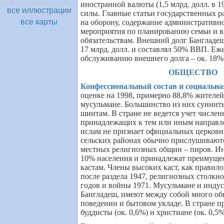
иностранной валюты (1,5 млрд. долл. в 1
все иллюстрации
силы. Главные статьи государственных р
все карты
на оборону, содержание административно
мероприятия по планированию семьи и 
обязательствам. Внешний долг Бангладеш
17 млрд. долл. и составлял 50% ВВП. Е
обслуживанию внешнего долга – ок. 18
ОБЩЕСТВО
Конфессиональный состав и социальна
оценке на 1998, примерно 88,8% жителей
мусульмане. Большинство из них сунниты
шиитам. В стране не ведется учет числен
принадлежащих к тем или иным направл
ислам не признает официальных церковн
сельских районах обычно прислушивают
местных религиозных общин – пиров. Ин
10% населения и принадлежат преимуще
кастам. Члены высоких каст, как правил
после раздела 1947, религиозных столкно
годов и войны 1971. Мусульмане и инду
Бангладеш, имеют между собой много об
поведении и бытовом укладе. В стране п
буддисты (ок. 0,6%) и христиане (ок. 0,5%