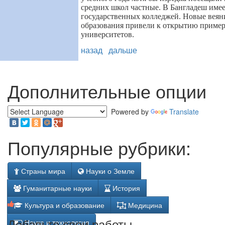
средних школ частные. В Бангладеш имее
государственных колледжей. Новые веян
образования привели к открытию пример
университетов.
назад
дальше
Дополнительные опции
Powered by
Translate
Популярные рубрики:
Страны мира
Науки о Земле
Гуманитарные науки
История
Культура и образование
Медицина
Добавьте свои работы
Наука и технология