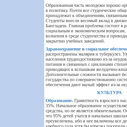
Образованная часть молодежи хорошо ор
в политику. Почти все студенческие общ
принадлежат к объединениям, связанным
Студенты внесли весомый вклад в движе
Бангладеш. Главная проблема состоит в 
социальным и экономическим вопросам, 
волнения в среде студенчества и привод
закрытию учебных заведений.
Здравоохранение и социальное обеспеч
распространены малярия и туберкулез. У
населения труднодостижимо из-за неудо
питания и связанных с циклонами стихи
приводящих к вспышкам желудочно-киш
Дополнительные сложности вызывает без
государства по совершенствованию сист
обеспечения дают малый эффект из-за нед
КУЛЬТУРА
Образование
.
Грамотность взрослого нас
35%. Начальное образование осуществляе
средства, но не является обязательным. 
что 95% детей учатся в начальных школах
преувеличена, ибо в нее включены все де
учебного года хотя бы изредка посещали