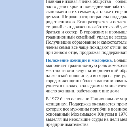
Главная низовая ячейка общества – больш
часто делит кров и повседневные забот
сыновьями и их семьями, а также с еще 
детьми. Широко распространена поддер
родственников. Если разоряется и остаетс
старший сын должен позаботиться об уче
братьев и сестер. В городских и промыш
традиционный семейный уклад не всегда 
Получившие образование и самостоятел
члены семьи все чаще покидают отчий д
при живом отце, продолжая поддерживат
Положение женщин и молодежь
.
Больш
выполняет традиционную роль домохозяе
местности они ведут затворнический обр
на женской половине, а выходя на улицу,
городах женщины более эмансипированы
учится в школах, колледжах и университе
число женщин, работающих вне дома.
В 1972 было основано Национальное уп
женщинам. Поддержка оказывается преи
которых все мужчины погибли в военное
основанный Мохаммадом Юнусом в 1976
выделяя им небольшие ссуды на цели ме
предпринимательства.