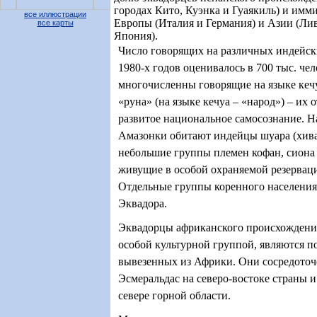
городах Кито, Куэнка и Гуаякиль) и имми
все иллюстрации
Европы (Италия и Германия) и Азии (Лив
все карты
Япония).
Число говорящих на различных индейск
1980-х годов оценивалось в 700 тыс. че
многочисленны говорящие на языке кеч
«руна» (на языке кечуа – «народ») – их 
развитое национальное самосознание. Н
Амазонки обитают индейцы шуара (хивар
небольшие группы племен кофан, сиона и
живущие в особой охраняемой резерваци
Отдельные группы коренного населения
Эквадора.
Эквадорцы африканского происхождени
особой культурной группой, являются п
вывезенных из Африки. Они сосредото
Эсмеральдас на северо-востоке страны и
севере горной области.