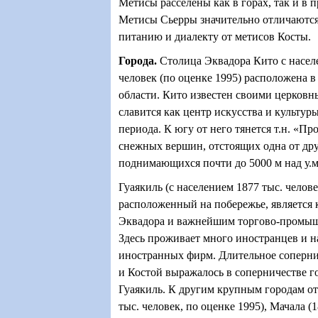
Метисы расселены как в горах, так и в
Метисы Сьерры значительно отличаются
питанию и диалекту от метисов Косты.
Города
.
Столица Эквадора Кито с насел
человек (по оценке 1995) расположена в
области. Кито известен своими церков
славится как центр искусства и культур
периода. К югу от него тянется т.н. «Пр
снежных вершин, отстоящих одна от дру
поднимающихся почти до 5000 м над у.м
Гуаякиль (с населением 1877 тыс. челове
расположенный на побережье, является
Эквадора и важнейшим торгово-промы
Здесь проживает много иностранцев и 
иностранных фирм. Длительное соперн
и Костой выражалось в соперничестве г
Гуаякиль. К другим крупным городам от
тыс. человек, по оценке 1995), Мачала (1