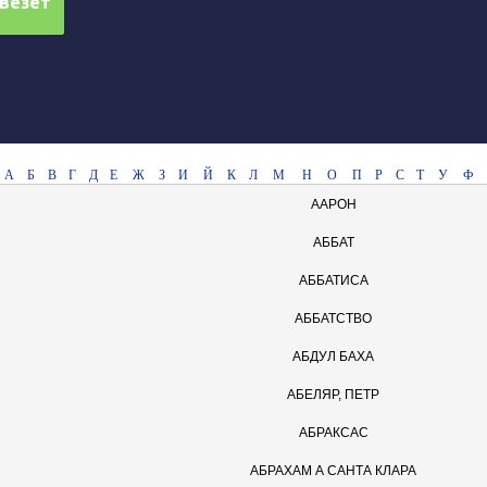
А
Б
В
Г
Д
Е
Ж
З
И
Й
К
Л
М
Н
О
П
Р
С
Т
У
Ф
ААРОН
АББАТ
АББАТИСА
АББАТСТВО
АБДУЛ БАХА
АБЕЛЯР, ПЕТР
АБРАКСАС
АБРАХАМ А САНТА КЛАРА