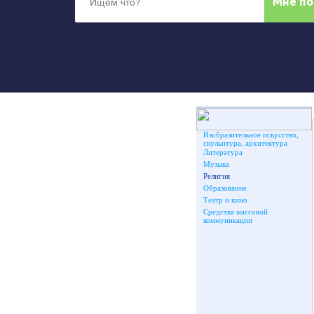
Изобразительное искусство,
скульптура, архитектура
Литература
Музыка
Религия
Образование
Театр и кино
Средства массовой
коммуникации