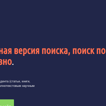
ая версия поиска, поиск по
вно
.
ента (статьи, книги,
олнотекстовым научным