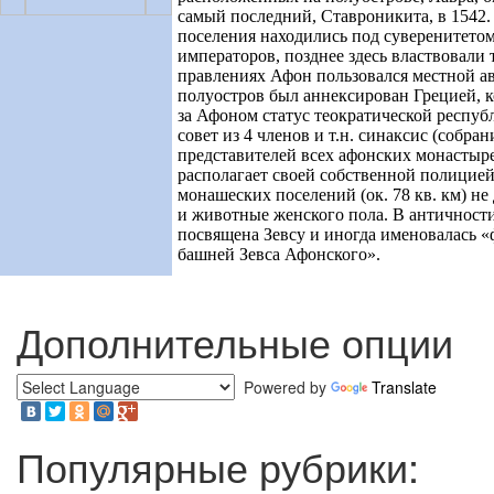
самый последний, Ставроникита, в 1542. 
поселения находились под суверенитето
императоров, позднее здесь властвовали
правлениях Афон пользовался местной а
полуостров был аннексирован Грецией, к
за Афоном статус теократической респуб
совет из 4 членов и т.н. синаксис (собран
представителей всех афонских монастыр
располагает своей собственной полицие
монашеских поселений (ок. 78 кв. км) 
и животные женского пола. В античност
посвящена Зевсу и иногда именовалась 
башней Зевса Афонского».
Дополнительные опции
Powered by
Translate
Популярные рубрики: