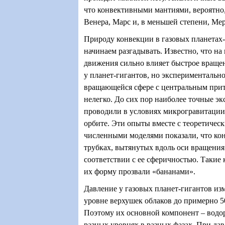
что конвективными мантиями, вероятно
Венера, Марс и, в меньшей степени, Ме
Природу конвекции в газовых планетах-
начинаем разгадывать. Известно, что на
движения сильно влияет быстрое вращен
у планет-гигантов, но экспериментальн
вращающейся сфере с центральным при
нелегко. До сих пор наиболее точные э
проводили в условиях микрогравитации
орбите. Эти опыты вместе с теоретичес
численными моделями показали, что ко
трубках, вытянутых вдоль оси вращения
соответствии с ее сферичностью. Такие
их форму прозвали «бананами».
Давление у газовых планет-гигантов изм
уровне верхушек облаков до примерно 5
Поэтому их основной компонент – водор
разных уровнях в разных фазах. При да