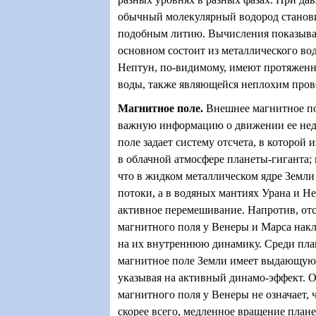
обычный молекулярный водород станов
подобным литию. Вычисления показыва
основном состоит из металлического во
Нептун, по-видимому, имеют протяжен
воды, также являющейся неплохим пров
Магнитное поле
.
Внешнее магнитное по
важную информацию о движении ее нед
поле задает систему отсчета, в которой 
в облачной атмосфере планеты-гиганта; 
что в жидком металлическом ядре Земл
потоки, а в водяных мантиях Урана и Н
активное перемешивание. Напротив, отс
магнитного поля у Венеры и Марса нак
на их внутреннюю динамику. Среди пла
магнитное поле Земли имеет выдающую
указывая на активный динамо-эффект. О
магнитного поля у Венеры не означает, ч
скорее всего, медленное вращение план