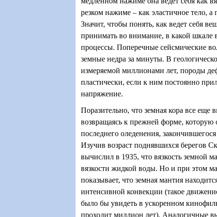
медленном нажиме она ведет себя как вя
резком нажиме – как эластичное тело, а 
Значит, чтобы понять, как ведет себя в
принимать во внимание, в какой шкале 
процессы. Поперечные сейсмические во
земные недра за минуты. В геологическ
измеряемой миллионами лет, породы д
пластически, если к ним постоянно при
напряжение.
Поразительно, что земная кора все еще 
возвращаясь к прежней форме, которую 
последнего оледенения, закончившегося 
Изучив возраст поднявшихся берегов С
вычислил в 1935, что вязкость земной м
вязкости жидкой воды. Но и при этом м
показывает, что земная мантия находитс
интенсивной конвекции (такое движени
было бы увидеть в ускоренном кинофиль
проходит миллион лет). Аналогичные в