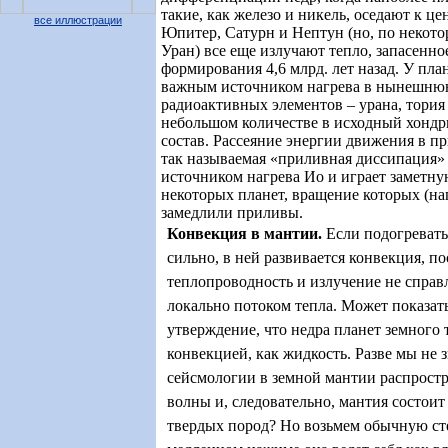
такие, как железо и никель, оседают к ц
все иллюстрации
Юпитер, Сатурн и Нептун (но, по некото
Уран) все еще излучают тепло, запасенно
формирования 4,6 млрд. лет назад. У пла
важным источником нагрева в нынешнюю
радиоактивных элементов – урана, тория
небольшом количестве в исходный хонд
состав. Рассеяние энергии движения в 
так называемая «приливная диссипация»
источником нагрева Ио и играет заметн
некоторых планет, вращение которых (н
замедлили приливы.
Конвекция в мантии
.
Если подогревать
сильно, в ней развивается конвекция, п
теплопроводность и излучение не спра
локально потоком тепла. Может показат
утверждение, что недра планет земного
конвекцией, как жидкость. Разве мы не 
сейсмологии в земной мантии распрост
волны и, следовательно, мантия состоит 
твердых пород? Но возьмем обычную ст