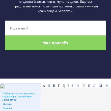
студента (статьи, книги, мультимедиа). Еще мы
предлагаем поиск по лучшим полнотекстовым научным
хранилищам Беларуси!
А
Б
В
Г
Д
Е
З
И
Й
К
Л
М
Н
Изобразительное искусство,
скульптура, архитектура
Литература
Музыка
Религия