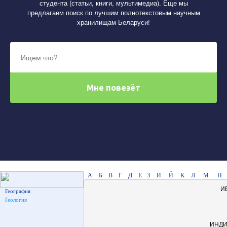
студента (статьи, книги, мультимедиа). Еще мы
предлагаем поиск по лучшим полнотекстовым научным
хранилищам Беларуси!
А
Б
В
Г
Д
Е
З
И
Й
К
Л
М
Н
И
География
Геология
ИНДИ