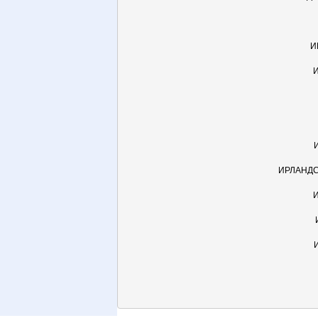
И
ИРЛАНДС