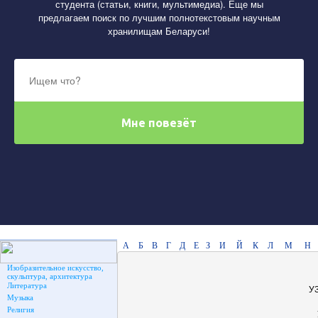
студента (статьи, книги, мультимедиа). Еще мы
предлагаем поиск по лучшим полнотекстовым научным
хранилищам Беларуси!
А
Б
В
Г
Д
Е
З
И
Й
К
Л
М
Н
Изобразительное искусство,
скульптура, архитектура
Литература
У
Музыка
Религия