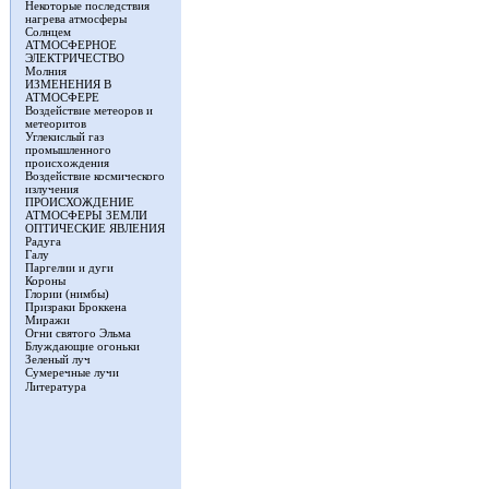
Некоторые последствия
нагрева атмосферы
Солнцем
АТМОСФЕРНОЕ
ЭЛЕКТРИЧЕСТВО
Молния
ИЗМЕНЕНИЯ В
АТМОСФЕРЕ
Воздействие метеоров и
метеоритов
Углекислый газ
промышленного
происхождения
Воздействие космического
излучения
ПРОИСХОЖДЕНИЕ
АТМОСФЕРЫ ЗЕМЛИ
ОПТИЧЕСКИЕ ЯВЛЕНИЯ
Радуга
Галу
Паргелии и дуги
Короны
Глории (нимбы)
Призраки Броккена
Миражи
Огни святого Эльма
Блуждающие огоньки
Зеленый луч
Сумеречные лучи
Литература