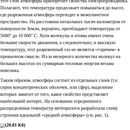
этот слой атмосферы приобретает свойства электропроводника.
Полагают, что температура продолжает повышаться до высот,
где разреженная атмосфера переходит в межпланетное
пространство. На расстоянии нескольких тысяч километров от
поверхности Земли, вероятно, преобладают температуры от
5000
°
до 10 000
°
С. Хотя молекулы и атомы имеют очень
большие скорости движения, а следовательно, и высокую
температуру, этот разреженный газ не является «горячим» в
привычном смысле. Из-за мизерного количества молекул на
больших высотах их суммарная тепловая энергия весьма
невелика.
Таким образом, атмосфера состоит из отдельных слоев (т.е.
серии концентрических оболочек, или сфер), выделение
которых зависит от того, какое свойство представляет
наибольший интерес. На основании осредненного
распределения температур метеорологи разработали схему
строения идеальной «средней атмосферы» (
см
. рис. 1).
(20.81 Кб)