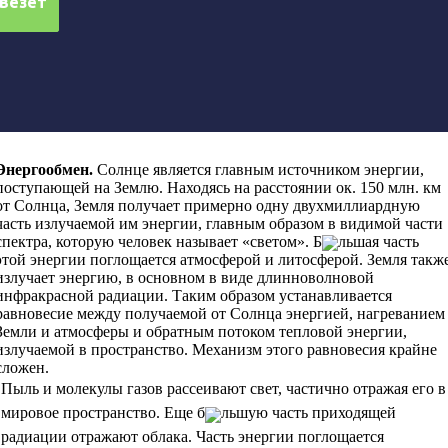
Энергообмен
.
Солнце является главным источником энергии,
поступающей на Землю. Находясь на расстоянии ок. 150 млн. км
от Солнца, Земля получает примерно одну двухмиллиардную
часть излучаемой им энергии, главным образом в видимой части
спектра, которую человек называет «светом». Б
льшая часть
этой энергии поглощается атмосферой и литосферой. Земля такж
излучает энергию, в основном в виде длинноволновой
инфракрасной радиации. Таким образом устанавливается
равновесие между получаемой от Солнца энергией, нагреванием
Земли и атмосферы и обратным потоком тепловой энергии,
излучаемой в пространство. Механизм этого равновесия крайне
сложен.
Пыль и молекулы газов рассеивают свет, частично отражая его в
мировое пространство. Еще б
льшую часть приходящей
радиации отражают облака. Часть энергии поглощается