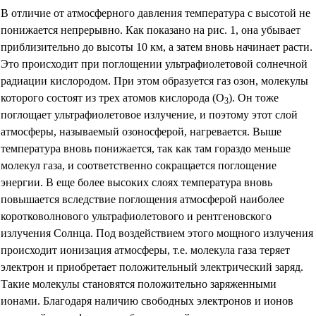
В отличие от атмосферного давления температура с высотой не
понижается непрерывно. Как показано на рис. 1, она убывает
приблизительно до высоты 10 км, а затем вновь начинает расти.
Это происходит при поглощении ультрафиолетовой солнечной
радиации кислородом. При этом образуется газ озон, молекулы
которого состоят из трех атомов кислорода (О
). Он тоже
3
поглощает ультрафиолетовое излучение, и поэтому этот слой
атмосферы, называемый озоносферой, нагревается. Выше
температура вновь понижается, так как там гораздо меньше
молекул газа, и соответственно сокращается поглощение
энергии. В еще более высоких слоях температура вновь
повышается вследствие поглощения атмосферой наиболее
коротковолнового ультрафиолетового и рентгеновского
излучения Солнца. Под воздействием этого мощного излучения
происходит ионизация атмосферы, т.е. молекула газа теряет
электрон и приобретает положительный электрический заряд.
Такие молекулы становятся положительно заряженными
ионами. Благодаря наличию свободных электронов и ионов