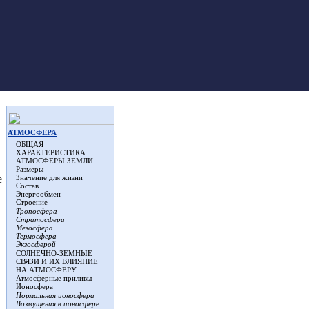
АТМОСФЕРА
ОБЩАЯ
ХАРАКТЕРИСТИКА
АТМОСФЕРЫ ЗЕМЛИ
Размеры
Значение для жизни
е
Состав
Энергообмен
Строение
Тропосфера
Стратосфера
Мезосфера
Термосфера
Экзосферой
СОЛНЕЧНО-ЗЕМНЫЕ
СВЯЗИ И ИХ ВЛИЯНИЕ
НА АТМОСФЕРУ
Атмосферные приливы
Ионосфера
Нормальная ионосфера
Возмущения в ионосфере