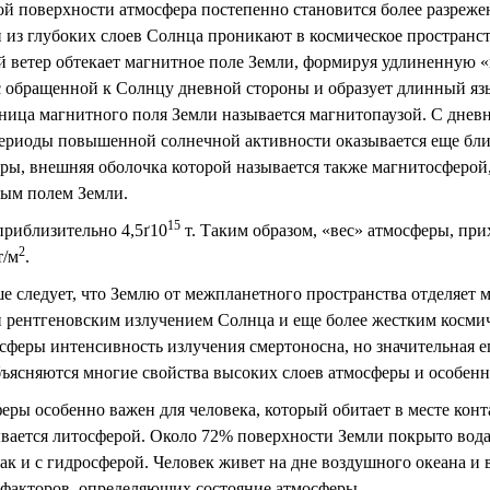
ной поверхности атмосфера постепенно становится более разреж
и из глубоких слоев Солнца проникают в космическое пространст
й ветер обтекает магнитное поле Земли, формируя удлиненную «п
 обращенной к Солнцу дневной стороны и образует длинный язы
ица магнитного поля Земли называется магнитопаузой. С дневн
периоды повышенной солнечной активности оказывается еще бли
ы, внешняя оболочка которой называется также магнитосферой,
ым полем Земли.
15
приблизительно 4,5
ґ
10
т. Таким образом, «вес» атмосферы, пр
2
т/м
.
е следует, что Землю от межпланетного пространства отделяет
рентгеновским излучением Солнца и еще более жестким космич
сферы интенсивность излучения смертоносна, но значительная ег
ъясняются многие свойства высоких слоев атмосферы и особенн
ы особенно важен для человека, который обитает в месте конта
ывается литосферой. Около 72% поверхности Земли покрыто вод
так и с гидросферой. Человек живет на дне воздушного океана и
 факторов, определяющих состояние атмосферы.