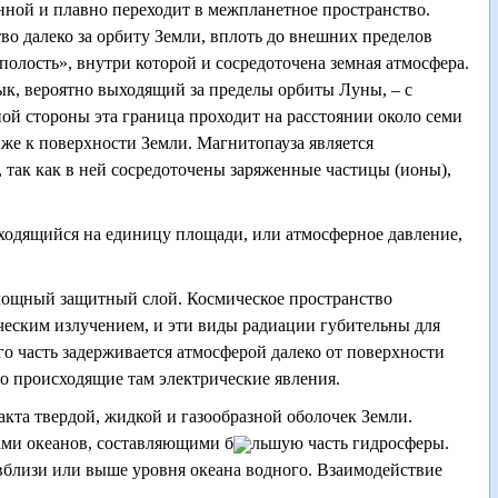
енной и плавно переходит в межпланетное пространство.
во далеко за орбиту Земли, вплоть до внешних пределов
олость», внутри которой и сосредоточена земная атмосфера.
к, вероятно выходящий за пределы орбиты Луны, – с
ой стороны эта граница проходит на расстоянии около семи
же к поверхности Земли. Магнитопауза является
 так как в ней сосредоточены заряженные частицы (ионы),
иходящийся на единицу площади, или атмосферное давление,
 мощный защитный слой. Космическое пространство
еским излучением, и эти виды радиации губительны для
о часть задерживается атмосферой далеко от поверхности
о происходящие там электрические явления.
кта твердой, жидкой и газообразной оболочек Земли.
ами океанов, составляющими б
льшую часть гидросферы.
 вблизи или выше уровня океана водного. Взаимодействие