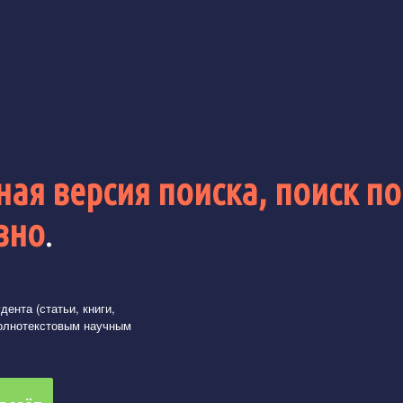
ая версия поиска, поиск по
вно
.
ента (статьи, книги,
олнотекстовым научным