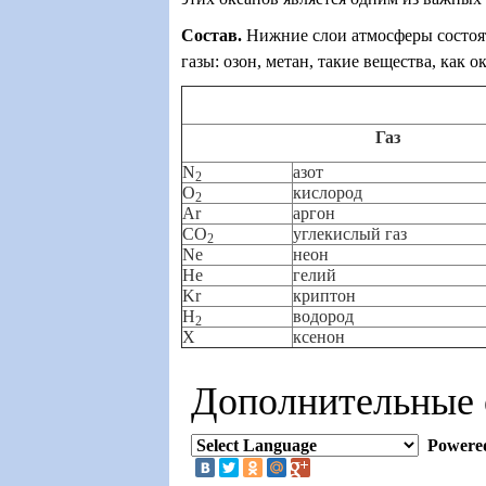
Состав
.
Нижние слои атмосферы состоят
газы: озон, метан, такие вещества, как о
Газ
N
азот
2
O
кислород
2
Ar
аргон
CO
углекислый газ
2
Ne
неон
He
гелий
Kr
криптон
H
водород
2
X
ксенон
Дополнительные
Powere