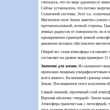
считалось, что по мере удаления от зем
Сейчас установлено, что потоки энерги
Солнечной системы. Этот т.н. солнечны
Магнитное поле Земли заметно сужено с
противоположной, ночной стороны. Гран
земных радиусов от поверхности, но в 
одновременно границей земной атмосфер
движение которых обусловлено магнитн
Общий вес газов атмосферы составляет 
составляет на уровне моря примерно 11 
Значение для жизни
.
Из сказанного выш
пронизано мощным ультрафиолетовым и 
всего живого. На внешней границе атмо
Земли. Поглощением этого излучения об
Самый нижний, приземный слой атмосфер
Верхняя оболочка «твердой» Земли наз
Атмосфера граничит как с литосферой, 
этих океанов является одним из важных