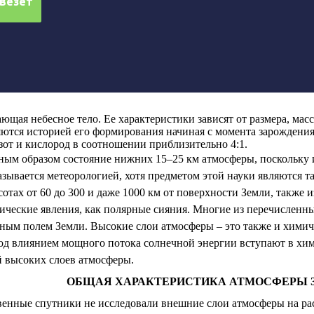
ающая небесное тело. Ее характеристики зависят от размера, мас
ляются историей его формирования начиная с момента зарождени
зот и кислород в соотношении приблизительно 4:1.
вным образом состояние нижних 15–25 км атмосферы, поскольку 
азывается метеорологией, хотя предметом этой науки являются т
тах от 60 до 300 и даже 1000 км от поверхности Земли, также 
ические явления, как полярные сияния. Многие из перечисленн
ным полем Земли. Высокие слои атмосферы – это также и химиче
од влиянием мощного потока солнечной энергии вступают в хим
й высоких слоев атмосферы.
ОБЩАЯ ХАРАКТЕРИСТИКА АТМОСФЕРЫ 
венные спутники не исследовали внешние слои атмосферы на рас