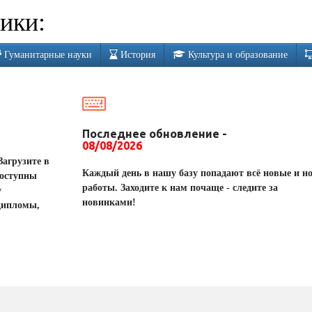
ики:
Гуманитарные науки
История
Культура и образование
Последнее обновление -
08/08/2026
Загрузите в
Каждый день в нашу базу попадают всё новые и н
доступны
работы. Заходите к нам почаще - следите за
у
новинками!
дипломы,