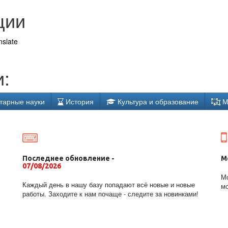
ции
nslate
:
тарные науки
История
Культура и образование
М
Последнее обновление -
М
07/08/2026
Мо
Каждый день в нашу базу попадают всё новые и новые
мо
работы. Заходите к нам почаще - следите за новинками!