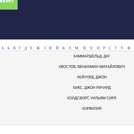
А
Б
В
Г
Д
Е
Ж
З
И
Й
К
Л
М
Н
О
П
Р
С
Т
У
Ф
ХАММАРШЕЛЬД, ДАГ
ХВОСТОВ, ВЕНИАМИН МИХАЙЛОВИЧ
ХЕЙУОРД, ДЖОН
ХИКС, ДЖОН РИЧАРД
ХОЛДСВОРТ, УИЛЬЯМ СИРЛ
ХОРВАТИЯ