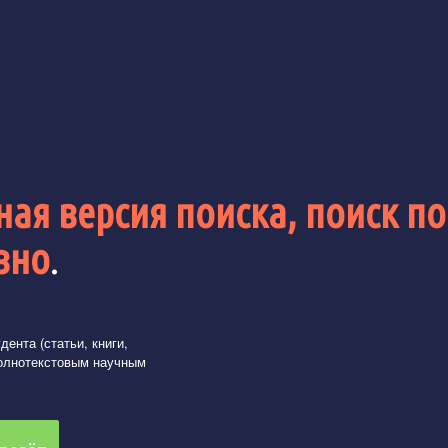
ая версия поиска, поиск по
вно
.
ента (статьи, книги,
олнотекстовым научным