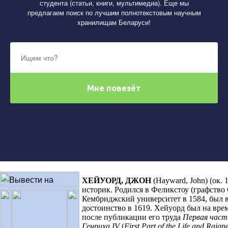
студента (статьи, книги, мультимедиа). Еще мы
предлагаем поиск по лучшим полнотекстовым научным
хранилищам Беларуси!
ХЕЙУОРД, ДЖОН
(
Hayward, John) (
ок. 
историк. Родился в Феликстоу (графство
Кембриджский университет в 1584, был в
достоинство в 1619. Хейуорд был на вре
после публикации его труда
Первая част
Генриха
IV
(
First Part of the Life and Raign