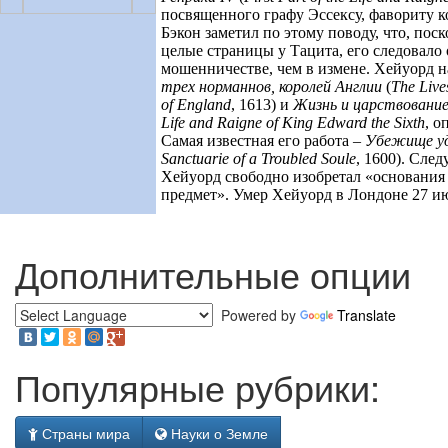
посвященного графу Эссексу, фавориту 
Бэкон заметил по этому поводу, что, пос
целые страницы у Тацита, его следовало 
мошенничестве, чем в измене. Хейуорд 
трех норманнов, королей Англии
(
The Live
of England
, 1613)
и
Жизнь и царствование
Life and Raigne of King Edward the Sixth
, о
Самая известная его работа –
Убежище уд
Sanctuarie of a Troubled Soule
, 1600)
. След
Хейуорд свободно изобретал «основания 
предмет». Умер Хейуорд в Лондоне 27 и
Дополнительные опции
Powered by
Translate
Популярные рубрики:
Страны мира
Науки о Земле