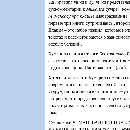
Тантраварттика
и
Туптика
представля
субкомментарии к
Миманса-сутре
– ком
Мимансасутра-бхашье
Шабарасвамина: 
первые три книги сутр мимансы, второй 
Дхарма – это набор правил, которые из
текстах и рассматриваются в зависимост
особых условий.
Кумарила написал также
Брихаттику
(
В
фрагменты которого цитируются в
Татт
виджнянавадина Шантаракшиты (8 в
.).
Хотя считается, что Кумарила именовал 
современника, основателя другой школ
«гуру», он находился в оппозиции ему 
вопросам, что представители других да
рассматривали их как основателей двух
школ.
См. также
АТМАН;
ВАЙШЕШИКА-СУ
ДХАРМА;
ИНДИЙСКАЯ ФИЛОСОФИ