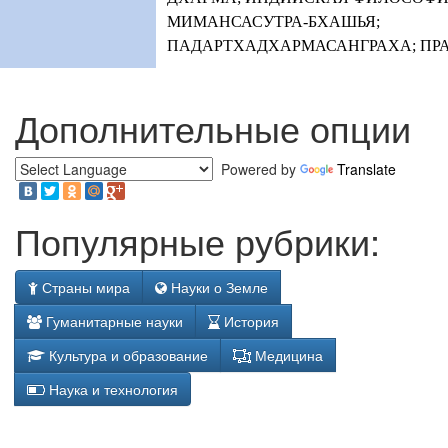
МИМАНСАСУТРА-БХАШЬЯ;
ПАДАРТХАДХАРМАСАНГРАХА;
ПР
Дополнительные опции
Powered by
Translate
Популярные рубрики:
Страны мира
Науки о Земле
Гуманитарные науки
История
Культура и образование
Медицина
Наука и технология