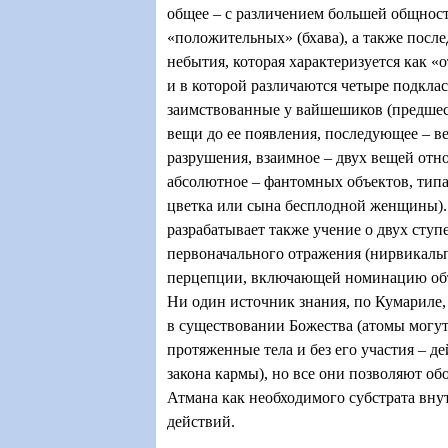
общее – с различением большей общност
«положительных» (бхава), а также посл
небытия, которая характеризуется как «о
и в которой различаются четыре подклас
заимствованные у вайшешиков (предше
вещи до ее появления, последующее – в
разрушения, взаимное – двух вещей отно
абсолютное – фантомных объектов, типа
цветка или сына бесплодной женщины).
разрабатывает также учение о двух ступ
первоначального отражения (нирвикальп
перцепции, включающей номинацию объе
Ни один источник знания, по Кумариле, 
в существовании Божества (атомы могут
протяженные тела и без его участия – д
закона кармы), но все они позволяют о
Атмана как необходимого субстрата вну
действий.