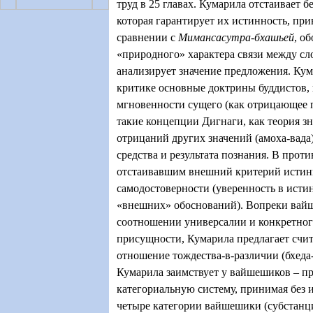
труд в 25 главах. Кумарила отстаивает б
которая гарантирует их истинность, при
сравнении с
Мимансасутра-бхашьей
, о
«природного» характера связи между сл
анализирует значение предложения. Кум
критике основные доктрины буддистов, 
мгновенности сущего (как отрицающее п
такие концепции Дигнаги, как теория зн
отрицаний других значений (амоха-вада
средства и результата познания. В проти
отстаивавшим внешний критерий истины
самодостоверности (уверенность в истин
«внешних» обоснований). Вопреки вай
соотношении универсалии и конкретног
присущности, Кумарила предлагает счи
отношение тождества-в-различии (бхеда
Кумарила заимствует у вайшешиков – пр
категориальную систему, принимая без
четыре категории вайшешики (субстанци