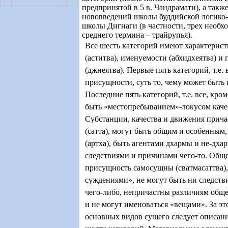
предпринятой в 5 в. Чандрамати), а такж
нововведений школы буддийской логико
школы Дигнаги (в частности, трех необх
среднего термина – трайрупья).
Все шесть категорий имеют характерис
(аститва), именуемости (абхидхеятва) и
(джнеятва). Первые пять категорий, т.е.
присущности, суть то, чему может быть 
Последние пять категорий, т.е. все, кро
быть «местопребыванием»-локусом каче
Субстанции, качества и движения прич
(сатта), могут быть общим и особенным
(артха), быть агентами дхармы и не-дхар
следствиями и причинами чего-то. Обще
присущность самосущны (сватмасаттва),
суждениями», не могут быть ни следст
чего-либо, непричастны различиям обще
и не могут именоваться «вещами». За э
основных видов сущего следует описани