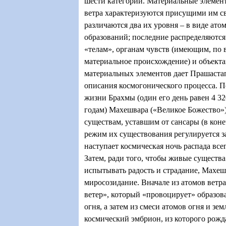
шести категорий. Материальные элемент
ветра характеризуются присущими им св
различаются два их уровня – в виде ат
образований; последние распределяютс
«телам», органам чувств (имеющим, по
материальное происхождение) и объект
материальных элементов дает Прашаста
описания космогонического процесса. П
жизни Брахмы (один его день равен 4 3
годам) Махешвара («Великое Божество»
существам, уставшим от сансары (в коне
режим их существования регулируется з
наступает космическая ночь распада все
Затем, ради того, чтобы живые существа
испытывать радость и страдание, Махеш
миросозидание. Вначале из атомов ветра
ветер», который «провоцирует» образов
огня, а затем из смеси атомов огня и зем
космический эмбрион, из которого рожд