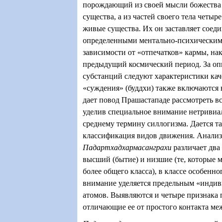
порождающий из своей мысли божества 
существа, а из частей своего тела четыр
живые существа. Их он заставляет соеди
определенными ментально-психическим
зависимости от «отпечатков» кармы, на
предыдущий космический период. За оп
субстанций следуют характеристики каче
«суждения» (буддхи) также включаются в
дает повод Прашастападе рассмотреть в
уделив специальное внимание нетривиа
среднему термину силлогизма. Дается т
классификация видов движения. Анализ
Падартхадхармасанграхи
различает два
высший (бытие) и низшие (те, которые 
более общего класса), в классе особенн
внимание уделяется предельным «индив
атомов. Выявляются и четыре признака
отличающие ее от простого контакта ме