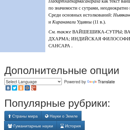
Падартхадхармасанграха
как текст ва
по значимости с сутрами, неоднократно
Среди основных истолкований:
Ньяякан
и
Киранавали
Удаяны (11 в.).
См. также
ВАЙШЕШИКА-СУТРЫ;
В
ДХАРМА;
ИНДИЙСКАЯ ФИЛОСОФИ
САНСАРА
.
Дополнительные опции
Powered by
Translate
Популярные рубрики:
Страны мира
Науки о Земле
Гуманитарные науки
История