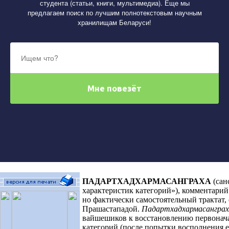
студента (статьи, книги, мультимедиа). Еще мы
предлагаем поиск по лучшим полнотекстовым научным
хранилищам Беларуси!
ПАДАРТХАДХАРМАСАНГРАХА
(сан
характеристик категорий»)
,
комментарий
но фактически самостоятельный трактат, 
Прашастападой.
Падартхадхармасанграх
вайшешиков к восстановлению первонач
категорий (после попытки восполнения е