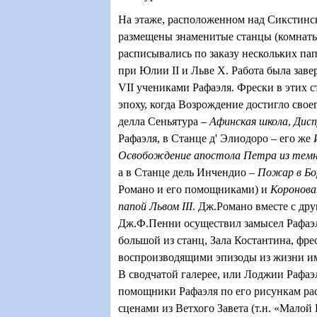
На этаже, расположенном над Сикстинс
размещены знаменитые станцы (комнаты
расписывались по заказу нескольких па
при Юлии
II
и Льве Х. Работа была зав
VII
учениками Рафаэля. Фрески в этих с
эпоху, когда Возрождение достигло своег
делла Сеньятура –
Афинская школа
,
Дис
Рафаэля, в Станце д
'
Элиодоро – его же
Освобождение апостола Петра из темни
а в Станце дель Инчендио –
Пожар в Бо
Романо и его помощниками) и
Коронова
папой Львом
III
. Дж.Романо вместе с др
Дж.Ф.Пенни осуществил замысел Рафаэл
большой из станц, Зала Костантина, фре
воспроизводящими эпизоды из жизни им
В сводчатой галерее, или Лоджии Рафаэ
помощники Рафаэля по его рисункам ра
сценами из Ветхого Завета (т.н. «Малой