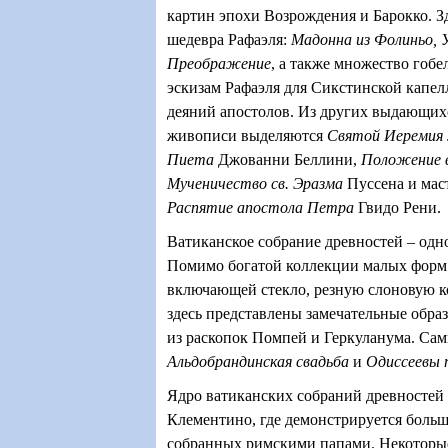
картин эпохи Возрождения и Барокко. З
шедевра Рафаэля:
Мадонна
из Фолиньо, 
Преображение
, а также множество гобе
эскизам Рафаэля для Сикстинской капе
деяний апостолов. Из других выдающих
живописи выделяются
Святой Иеремия
Пиета
Джованни Беллини,
Положение в
Мученичество св. Эразма
Пуссена и мас
Распятие апостола Петра
Гвидо Рени.
Ватиканское собрание древностей – одн
Помимо богатой коллекции малых форм 
включающей стекло, резную слоновую ко
здесь представлены замечательные обр
из раскопок Помпей и Геркуланума. Самы
Альдобрандинская свадьба
и
Одиссеевы 
Ядро ватиканских собраний древностей 
Клементино, где демонстрируется больш
собранных римскими папами. Некоторые