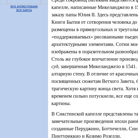
все иллюстрации
капелле, написанные Микеланджело в 1
все карты
заказу папы Юлия
II
. Здесь представлен
Книги Бытия от сотворения человека до
размещены в прямоугольных и треуголь
«поддерживаемых» рисованными пьедес
архитектурными элементами. Сотни мо
изображены в поразительном разнообра
Столь же глубокое впечатление произво
суд
, завершенная Микеланджело в 1541.
алтарную стену. В отличие от красочных
посвященных сюжетам Ветхого Завета,
трагическую картину конца света. Хотя 
временем сильно потускнели, все еще с
картины.
В Сикстинской капелле представлены т
замечательные произведения эпохи ран
созданные Перуджино, Боттичелли, Син
Пинтуриккио и Козимо Розелли.