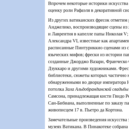
Впрочем некоторые историки искусства
оценку роли Рафаэля в декоративной си
Из других ватиканских фресок отметим
Анджелико, воспроизводящие сцены из 
и Лаврентия в капелле папы Николая
V
Александра
VI
, известные как апартам
расписанные Пинтуриккио сценами из с
языческих мифов; фрески из истории пап
созданные Джорджо Вазари, Франческо 
Дзуккаро и другими художниками. Фрес
библиотеки, сюжеты которых частично 
обнаруженными во дворце императора Н
потолка
Зала
Альдобрандинской свадьбы
Самсона, принадлежащая кисти Гвидо Ре
Сан-Бибиана, выполненные по заказу п
живописцем 17 в. Пьетро да Кортона.
Замечательные произведения искусства
музеях Ватикана. В Пинакотеке собрана