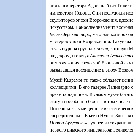
вилле императора Адриана близ Тиволи 
императора Нерона. Они послужили ис
скульпторов эпохи Возрождения, вдох
искусством. Наиболее знаменит восходящи
Бельведерский торс
, который копирова
мастеров эпохи Возрождения. Такую же
скульптурная группа
Лаокон
, которую 
шедевром, и статуя
Аполлона Бельведерс
римская копия греческой бронзовой скуль
вызывавшая восхищение в эпоху Возро
Музей Кьярамонти также обладает цен
коллекциями. В его галерее Лапидарио 
древних надписей. В самом музее богат
статуи и особенно бюсты, в том числе 
Цицерона. Самые ценные в эстетическ
сосредоточены в Браччо Нуово. Здесь в
Порта
Аугустус
– лучшее из сохранивш
первого римского императора; великол