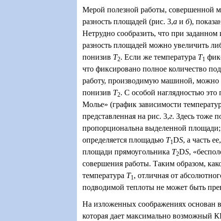
Мерой полезной работы, совершенной м
разность площадей (рис. 3,
а
и
б
), показа
Нетрудно сообразить, что при заданном
разность площадей можно увеличить л
понизив
T
. Если же температура
T
фикс
2
1
что фиксировано полное количество под
работу, производимую машиной, можно 
понизив
T
. С особой наглядностью это
2
Молье» (график зависимости температур
представленная на рис. 3,
г
. Здесь тоже п
пропорциональна выделенной площади;
определяется площадью
T
D
S
, а часть е
1
площади прямоугольника
T
D
S
, «беспол
2
совершения работы. Таким образом, как
температура
T
, отличная от абсолютного
1
подводимой теплоты не может быть прев
На изложенных соображениях основан 
которая дает максимально возможный 