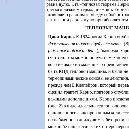
равна нулю. Эта «тепловая теорема Нернс
третьим началом термодинамики. Ее значе
позволяет сравнивать между собой энтро
как все они равны нулю при абсолютном
ТЕПЛОВЫЕ МАШ
Цикл Карно
.
К 1824, когда Карно опубл
Размышления о движущей силе огня
... (
R
puissance motrice du feu
...
), было уже хор
счет теплоты можно получать механичес
кого не было ни малейшего представлен
быть КПД тепловой машины, и были не
термодинамические основы ее действия.
прежде чем Б.Клапейрон, который перв
оценил трактат Карно, повторно опубли
важными дополнениями. Карно предста
(рис. 2) в виде идеально теплоизолиров
наполненного фиксированным количество
и снабженного движущимся без трения
можно без энергетических потерь перен