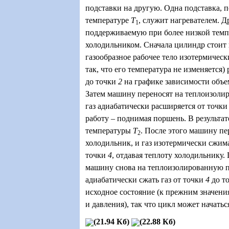
подставки на другую. Одна подставка, 
температуре
T
, служит нагревателем. Д
1
поддерживаемую при более низкой тем
холодильником. Сначала цилиндр стоит н
газообразное рабочее тело изотермически
так, что его температура не изменяется)
до точки
2
на графике зависимости объем
Затем машину переносят на теплоизоли
газ адиабатически расширяется от точк
работу – поднимая поршень. В результат
температуры
T
. После этого машину пе
2
холодильник, и газ изотермически сжим
точки
4
, отдавая теплоту холодильнику.
машину снова на теплоизолированную п
адиабатически сжать газ от точки
4
до т
исходное состояние (к прежним значени
и давления), так что цикл может начатьс
(21.94 Кб)
(22.88 Кб)