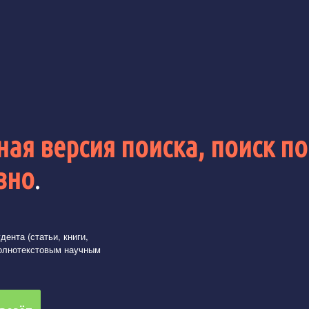
ая версия поиска, поиск по
вно
.
ента (статьи, книги,
олнотекстовым научным