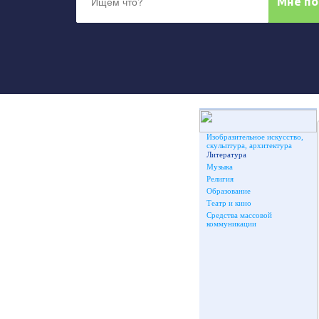
Изобразительное искусство,
скульптура, архитектура
Литература
Музыка
Религия
Образование
Театр и кино
Средства массовой
коммуникации