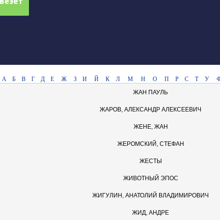
А
Б
В
Г
Д
Е
Ж
З
И
Й
К
Л
М
Н
О
П
Р
С
Т
У
ЖАН ПАУЛЬ
ЖАРОВ, АЛЕКСАНДР АЛЕКСЕЕВИЧ
ЖЕНЕ, ЖАН
ЖЕРОМСКИЙ, СТЕФАН
ЖЕСТЫ
ЖИВОТНЫЙ ЭПОС
ЖИГУЛИН, АНАТОЛИЙ ВЛАДИМИРОВИЧ
ЖИД, АНДРЕ