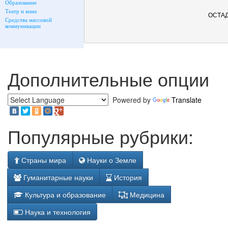
Образование
Театр и кино
ОСТАД
Средства массовой
коммуникации
Дополнительные опции
Powered by
Translate
Популярные рубрики:
Страны мира
Науки о Земле
Гуманитарные науки
История
Культура и образование
Медицина
Наука и технология