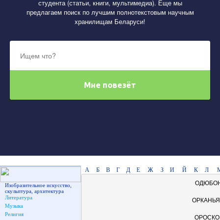
студента (статьи, книги, мультимедиа). Еще мы
предлагаем поиск по лучшим полнотекстовым научным
хранилищам Беларуси!
А
Б
В
Г
Д
Е
Ж
З
И
Й
К
Л
ОДЮБОН
Изобразительное искусство,
скульптура, архитектура
Литература
ОРКАНЬЯ
Музыка
Религия
ОРОСКО