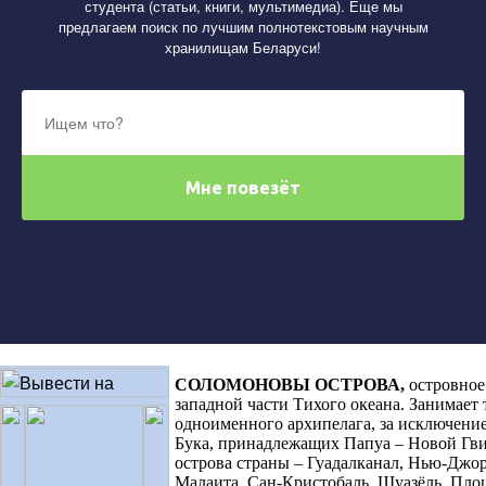
студента (статьи, книги, мультимедиа). Еще мы
предлагаем поиск по лучшим полнотекстовым научным
хранилищам Беларуси!
СОЛОМОНОВЫ ОСТРОВА
,
островное
западной части Тихого океана. Занимает
одноименного архипелага, за исключени
Бука, принадлежащих Папуа – Новой Гв
острова страны – Гуадалканал, Нью-Джор
Малаита, Сан-Кристобаль, Шуазёль. Площ