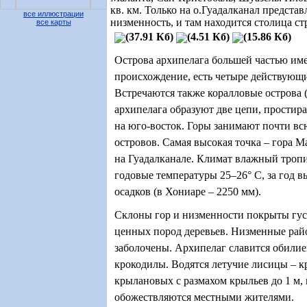
кв. км. Только на о.Гуадалканал предста
все иллюстрации
низменность, и там находится столица с
все карты
(37.91 Кб)
(4.51 Кб)
(15.86 Кб)
Острова архипелага большей частью им
происхождение, есть четыре действующи
Встречаются также коралловые острова 
архипелага образуют две цепи, простир
на юго-восток. Горы занимают почти вс
островов. Самая высокая точка – гора М
на Гуадалканале. Климат влажный троп
годовые температуры 25–26
°
С, за год в
осадков (в Хониаре – 2250 мм).
Склоны гор и низменности покрыты гус
ценных пород деревьев. Низменные рай
заболочены. Архипелаг славится обилие
крокодилы. Водятся летучие лисицы – 
крылановых с размахом крыльев до 1 м,
обожествляются местными жителями.