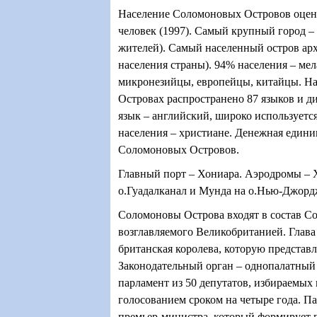
Население Соломоновых Островов оцени
человек (1997). Самый крупный город – 
жителей). Самый населенный остров ар
населения страны). 94% населения – ме
микронезийцы, европейцы, китайцы. Н
Островах распространено 87 языков и 
язык – английский, широко используетс
населения – христиане. Денежная едини
Соломоновых Островов.
Главный порт – Хониара. Аэродромы – 
о.Гуадалканал и Мунда на о.Нью-Джорд
Соломоновы Острова входят в состав С
возглавляемого Великобританией. Глава 
британская королева, которую представл
Законодательный орган – однопалатны
парламент из 50 депутатов, избираемых
голосованием сроком на четыре года. П
премьер-министра, который формирует 