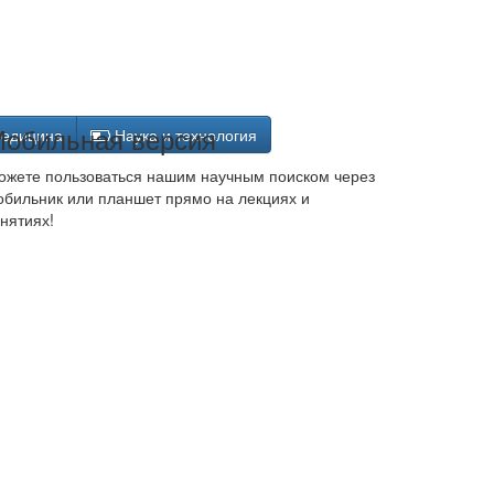
обильная версия
едицина
Наука и технология
ожете пользоваться нашим научным поиском через
обильник или планшет прямо на лекциях и
нятиях!