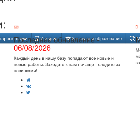
:
Последнее обновление -
М
тарные науки
История
Культура и образование
М
06/08/2026
М
м
Каждый день в нашу базу попадают всё новые и
за
новые работы. Заходите к нам почаще - следите за
новинками!